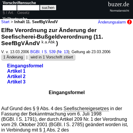
Vorschriftensuche
buzer.de
Normalansicht
§ / Art.
Gesetz
Volltextsuche
Start
>
Inhalt 11. SeefBgVÄndV
Änderungsalarm
Elfte Verordnung zur Änderung der
nur in 11. SeefBgVÄndV
Seefischerei-Bußgeldverordnung (11.
SeefBgVÄndV
k.a.Abk.
)
V. v. 13.03.2006
BGBl. I S. 539
(
Nr. 13
); Geltung ab 23.03.2006
1 Änderung
|
wird in 1 Vorschrift zitiert
Eingangsformel
Artikel 1
Artikel 2
Artikel 3
Eingangsformel
Auf Grund des §
9
Abs. 4 des
Seefischereigesetzes
in der
Fassung der Bekanntmachung vom 6. Juli 1998
(BGBl. I S. 1791), der durch Artikel 209 Nr. 1 der Verordnung
vom 29. Oktober 2001 (BGBl. I S. 2785) geändert worden ist,
in Verbindung mit §
1
Abs. 2 des