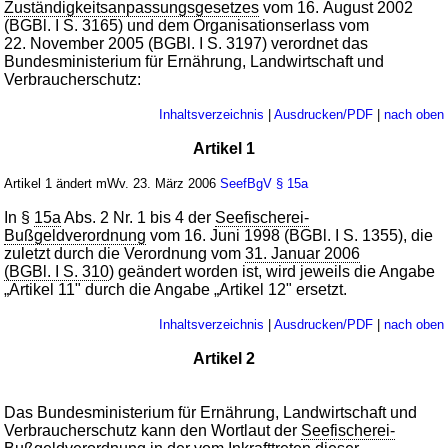
Zuständigkeitsanpassungsgesetzes
vom 16. August 2002
(BGBl. I S. 3165) und dem Organisationserlass vom
22. November 2005 (BGBl. I S. 3197) verordnet das
Bundesministerium für Ernährung, Landwirtschaft und
Verbraucherschutz:
Inhaltsverzeichnis
|
Ausdrucken/PDF
|
nach oben
Artikel 1
Artikel 1 ändert mWv. 23. März 2006
SeefBgV
§ 15a
In §
15a
Abs. 2 Nr. 1 bis 4 der
Seefischerei-
Bußgeldverordnung
vom 16. Juni 1998 (BGBl. I S. 1355), die
zuletzt durch die Verordnung vom
31. Januar 2006
(BGBl. I S. 310
) geändert worden ist, wird jeweils die Angabe
„Artikel 11" durch die Angabe „Artikel 12" ersetzt.
Inhaltsverzeichnis
|
Ausdrucken/PDF
|
nach oben
Artikel 2
Das Bundesministerium für Ernährung, Landwirtschaft und
Verbraucherschutz kann den Wortlaut der
Seefischerei-