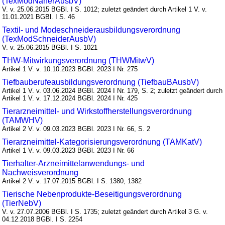
(TexModNäherAusbV)
V. v. 25.06.2015 BGBl. I S. 1012; zuletzt geändert durch Artikel 1 V. v.
11.01.2021 BGBl. I S. 46
Textil- und Modeschneiderausbildungsverordnung
(TexModSchneiderAusbV)
V. v. 25.06.2015 BGBl. I S. 1021
THW-Mitwirkungsverordnung (THWMitwV)
Artikel 1 V. v. 10.10.2023 BGBl. 2023 I Nr. 275
Tiefbauberufeausbildungsverordnung (TiefbauBAusbV)
Artikel 1 V. v. 03.06.2024 BGBl. 2024 I Nr. 179, S. 2; zuletzt geändert durch
Artikel 1 V. v. 17.12.2024 BGBl. 2024 I Nr. 425
Tierarzneimittel- und Wirkstoffherstellungsverordnung
(TAMWHV)
Artikel 2 V. v. 09.03.2023 BGBl. 2023 I Nr. 66, S. 2
Tierarzneimittel-Kategorisierungsverordnung (TAMKatV)
Artikel 1 V. v. 09.03.2023 BGBl. 2023 I Nr. 66
Tierhalter-Arzneimittelanwendungs- und
Nachweisverordnung
Artikel 2 V. v. 17.07.2015 BGBl. I S. 1380, 1382
Tierische Nebenprodukte-Beseitigungsverordnung
(TierNebV)
V. v. 27.07.2006 BGBl. I S. 1735; zuletzt geändert durch Artikel 3 G. v.
04.12.2018 BGBl. I S. 2254