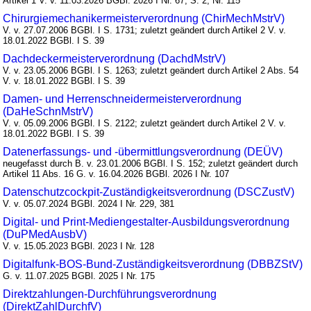
Artikel 1 V. v. 11.03.2026 BGBl. 2026 I Nr. 67, S. 2; Nr. 115
Chirurgiemechanikermeisterverordnung (ChirMechMstrV)
V. v. 27.07.2006 BGBl. I S. 1731; zuletzt geändert durch Artikel 2 V. v.
18.01.2022 BGBl. I S. 39
Dachdeckermeisterverordnung (DachdMstrV)
V. v. 23.05.2006 BGBl. I S. 1263; zuletzt geändert durch Artikel 2 Abs. 54
V. v. 18.01.2022 BGBl. I S. 39
Damen- und Herrenschneidermeisterverordnung
(DaHeSchnMstrV)
V. v. 05.09.2006 BGBl. I S. 2122; zuletzt geändert durch Artikel 2 V. v.
18.01.2022 BGBl. I S. 39
Datenerfassungs- und -übermittlungsverordnung (DEÜV)
neugefasst durch B. v. 23.01.2006 BGBl. I S. 152; zuletzt geändert durch
Artikel 11 Abs. 16 G. v. 16.04.2026 BGBl. 2026 I Nr. 107
Datenschutzcockpit-Zuständigkeitsverordnung (DSCZustV)
V. v. 05.07.2024 BGBl. 2024 I Nr. 229, 381
Digital- und Print-Mediengestalter-Ausbildungsverordnung
(DuPMedAusbV)
V. v. 15.05.2023 BGBl. 2023 I Nr. 128
Digitalfunk-BOS-Bund-Zuständigkeitsverordnung (DBBZStV)
G. v. 11.07.2025 BGBl. 2025 I Nr. 175
Direktzahlungen-Durchführungsverordnung
(DirektZahlDurchfV)