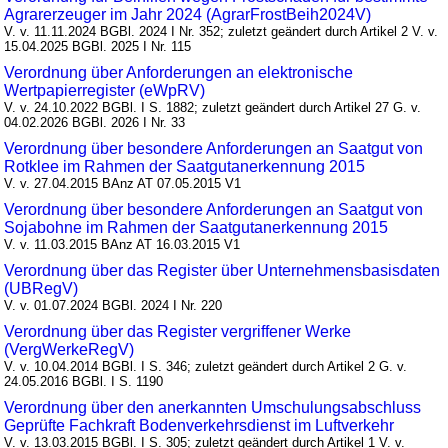
Agrarerzeuger im Jahr 2024 (AgrarFrostBeih2024V)
V. v. 11.11.2024 BGBl. 2024 I Nr. 352; zuletzt geändert durch Artikel 2 V. v.
15.04.2025 BGBl. 2025 I Nr. 115
Verordnung über Anforderungen an elektronische
Wertpapierregister (eWpRV)
V. v. 24.10.2022 BGBl. I S. 1882; zuletzt geändert durch Artikel 27 G. v.
04.02.2026 BGBl. 2026 I Nr. 33
Verordnung über besondere Anforderungen an Saatgut von
Rotklee im Rahmen der Saatgutanerkennung 2015
V. v. 27.04.2015 BAnz AT 07.05.2015 V1
Verordnung über besondere Anforderungen an Saatgut von
Sojabohne im Rahmen der Saatgutanerkennung 2015
V. v. 11.03.2015 BAnz AT 16.03.2015 V1
Verordnung über das Register über Unternehmensbasisdaten
(UBRegV)
V. v. 01.07.2024 BGBl. 2024 I Nr. 220
Verordnung über das Register vergriffener Werke
(VergWerkeRegV)
V. v. 10.04.2014 BGBl. I S. 346; zuletzt geändert durch Artikel 2 G. v.
24.05.2016 BGBl. I S. 1190
Verordnung über den anerkannten Umschulungsabschluss
Geprüfte Fachkraft Bodenverkehrsdienst im Luftverkehr
V. v. 13.03.2015 BGBl. I S. 305; zuletzt geändert durch Artikel 1 V. v.