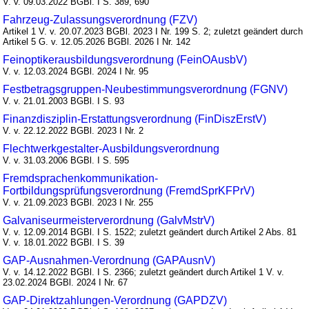
V. v. 09.03.2022 BGBl. I S. 389, 690
Fahrzeug-Zulassungsverordnung (FZV)
Artikel 1 V. v. 20.07.2023 BGBl. 2023 I Nr. 199 S. 2; zuletzt geändert durch
Artikel 5 G. v. 12.05.2026 BGBl. 2026 I Nr. 142
Feinoptikerausbildungsverordnung (FeinOAusbV)
V. v. 12.03.2024 BGBl. 2024 I Nr. 95
Festbetragsgruppen-Neubestimmungsverordnung (FGNV)
V. v. 21.01.2003 BGBl. I S. 93
Finanzdisziplin-Erstattungsverordnung (FinDiszErstV)
V. v. 22.12.2022 BGBl. 2023 I Nr. 2
Flechtwerkgestalter-Ausbildungsverordnung
V. v. 31.03.2006 BGBl. I S. 595
Fremdsprachenkommunikation-
Fortbildungsprüfungsverordnung (FremdSprKFPrV)
V. v. 21.09.2023 BGBl. 2023 I Nr. 255
Galvaniseurmeisterverordnung (GalvMstrV)
V. v. 12.09.2014 BGBl. I S. 1522; zuletzt geändert durch Artikel 2 Abs. 81
V. v. 18.01.2022 BGBl. I S. 39
GAP-Ausnahmen-Verordnung (GAPAusnV)
V. v. 14.12.2022 BGBl. I S. 2366; zuletzt geändert durch Artikel 1 V. v.
23.02.2024 BGBl. 2024 I Nr. 67
GAP-Direktzahlungen-Verordnung (GAPDZV)