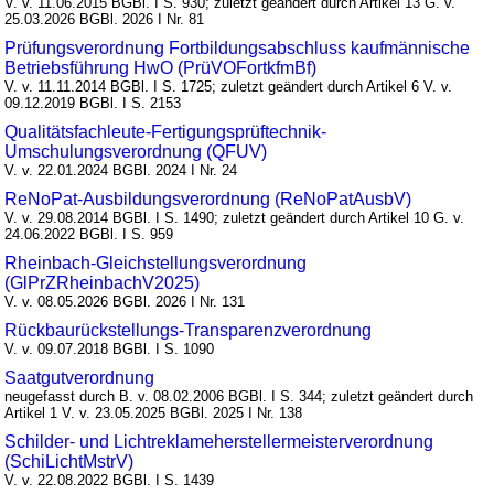
V. v. 11.06.2015 BGBl. I S. 930; zuletzt geändert durch Artikel 13 G. v.
25.03.2026 BGBl. 2026 I Nr. 81
Prüfungsverordnung Fortbildungsabschluss kaufmännische
Betriebsführung HwO (PrüVOFortkfmBf)
V. v. 11.11.2014 BGBl. I S. 1725; zuletzt geändert durch Artikel 6 V. v.
09.12.2019 BGBl. I S. 2153
Qualitätsfachleute-Fertigungsprüftechnik-
Umschulungsverordnung (QFUV)
V. v. 22.01.2024 BGBl. 2024 I Nr. 24
ReNoPat-Ausbildungsverordnung (ReNoPatAusbV)
V. v. 29.08.2014 BGBl. I S. 1490; zuletzt geändert durch Artikel 10 G. v.
24.06.2022 BGBl. I S. 959
Rheinbach-Gleichstellungsverordnung
(GlPrZRheinbachV2025)
V. v. 08.05.2026 BGBl. 2026 I Nr. 131
Rückbaurückstellungs-Transparenzverordnung
V. v. 09.07.2018 BGBl. I S. 1090
Saatgutverordnung
neugefasst durch B. v. 08.02.2006 BGBl. I S. 344; zuletzt geändert durch
Artikel 1 V. v. 23.05.2025 BGBl. 2025 I Nr. 138
Schilder- und Lichtreklameherstellermeisterverordnung
(SchiLichtMstrV)
V. v. 22.08.2022 BGBl. I S. 1439