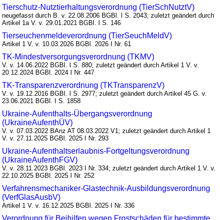
Tierschutz-Nutztierhaltungsverordnung (TierSchNutztV)
neugefasst durch B. v. 22.08.2006 BGBl. I S. 2043; zuletzt geändert durch
Artikel 1a V. v. 29.01.2021 BGBl. I S. 146
Tierseuchenmeldeverordnung (TierSeuchMeldV)
Artikel 1 V. v. 10.03.2026 BGBl. 2026 I Nr. 61
TK-Mindestversorgungsverordnung (TKMV)
V. v. 14.06.2022 BGBl. I S. 880; zuletzt geändert durch Artikel 1 V. v.
20.12.2024 BGBl. 2024 I Nr. 447
TK-Transparenzverordnung (TKTransparenzV)
V. v. 19.12.2016 BGBl. I S. 2977; zuletzt geändert durch Artikel 45 G. v.
23.06.2021 BGBl. I S. 1858
Ukraine-Aufenthalts-Übergangsverordnung
(UkraineAufenthÜV)
V. v. 07.03.2022 BAnz AT 08.03.2022 V1; zuletzt geändert durch Artikel 1
V. v. 27.11.2025 BGBl. 2025 I Nr. 293
Ukraine-Aufenthaltserlaubnis-Fortgeltungsverordnung
(UkraineAufenthFGV)
V. v. 28.11.2023 BGBl. 2023 I Nr. 334; zuletzt geändert durch Artikel 1 V. v.
22.10.2025 BGBl. 2025 I Nr. 252
Verfahrensmechaniker-Glastechnik-Ausbildungsverordnung
(VerfGlasAusbV)
Artikel 1 V. v. 16.12.2025 BGBl. 2025 I Nr. 336
Verordnung für Beihilfen wegen Frostschäden für bestimmte