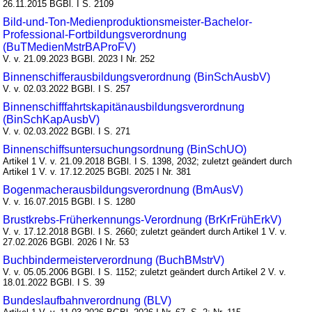
26.11.2015 BGBl. I S. 2109
Bild-und-Ton-Medienproduktionsmeister-Bachelor-
Professional-Fortbildungsverordnung
(BuTMedienMstrBAProFV)
V. v. 21.09.2023 BGBl. 2023 I Nr. 252
Binnenschifferausbildungsverordnung (BinSchAusbV)
V. v. 02.03.2022 BGBl. I S. 257
Binnenschifffahrtskapitänausbildungsverordnung
(BinSchKapAusbV)
V. v. 02.03.2022 BGBl. I S. 271
Binnenschiffsuntersuchungsordnung (BinSchUO)
Artikel 1 V. v. 21.09.2018 BGBl. I S. 1398, 2032; zuletzt geändert durch
Artikel 1 V. v. 17.12.2025 BGBl. 2025 I Nr. 381
Bogenmacherausbildungsverordnung (BmAusV)
V. v. 16.07.2015 BGBl. I S. 1280
Brustkrebs-Früherkennungs-Verordnung (BrKrFrühErkV)
V. v. 17.12.2018 BGBl. I S. 2660; zuletzt geändert durch Artikel 1 V. v.
27.02.2026 BGBl. 2026 I Nr. 53
Buchbindermeisterverordnung (BuchBMstrV)
V. v. 05.05.2006 BGBl. I S. 1152; zuletzt geändert durch Artikel 2 V. v.
18.01.2022 BGBl. I S. 39
Bundeslaufbahnverordnung (BLV)