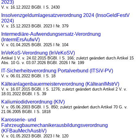
2023)
V. v. 16.12.2022 BGBl. I S. 2430
Insolvenzgeldumlagesatzverordnung 2024 (InsoGeldFestV
2024)
V. v. 15.12.2023 BGBl. 2023 I Nr. 379
Intermediäre-Aufwendungsersatz-Verordnung
(IntermErsAufwV)
V. v. 01.04.2025 BGBl. 2025 I Nr. 104
InVeKoS-Verordnung (InVeKoSV)
Artikel 1 V. v. 24.02.2015 BGBl. I S. 166; zuletzt geändert durch Artikel 15
Abs. 10 G. v. 03.07.2026 BGBl. 2026 I Nr. 199
IT-Sicherheitsverordnung Portalverbund (ITSiV-PV)
V. v. 06.01.2022 BGBl. I S. 18
Kälteanlagenbauermeisterverordnung (KälteanlMstrV)
V. v. 16.07.2015 BGBl. I S. 1276; zuletzt geändert durch Artikel 2 V. v.
18.01.2022 BGBl. I S. 39
Kaliumiodidverordnung (KIV)
V. v. 05.06.2003 BGBl. I S. 850; zuletzt geändert durch Artikel 70 G. v.
21.06.2005 BGBl. I S. 1818
Karosserie- und
Fahrzeugbaumechanikerausbildungsverordnung
(KFBauMechAusbV)
V. v. 01.05.2023 BGBl. 2023 I Nr. 120