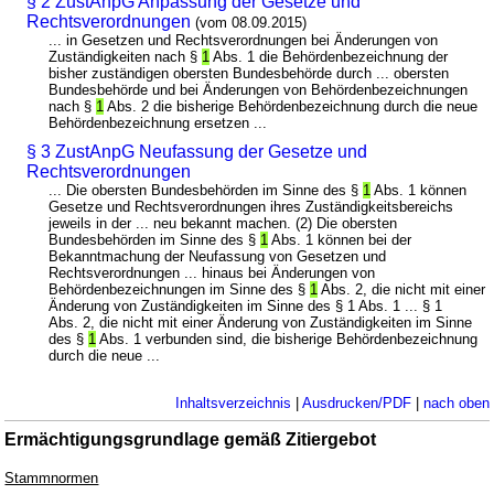
§ 2 ZustAnpG Anpassung der Gesetze und
Rechtsverordnungen
(vom 08.09.2015)
... in Gesetzen und Rechtsverordnungen bei Änderungen von
Zuständigkeiten nach §
1
Abs. 1 die Behördenbezeichnung der
bisher zuständigen obersten Bundesbehörde durch ... obersten
Bundesbehörde und bei Änderungen von Behördenbezeichnungen
nach §
1
Abs. 2 die bisherige Behördenbezeichnung durch die neue
Behördenbezeichnung ersetzen ...
§ 3 ZustAnpG Neufassung der Gesetze und
Rechtsverordnungen
... Die obersten Bundesbehörden im Sinne des §
1
Abs. 1 können
Gesetze und Rechtsverordnungen ihres Zuständigkeitsbereichs
jeweils in der ... neu bekannt machen. (2) Die obersten
Bundesbehörden im Sinne des §
1
Abs. 1 können bei der
Bekanntmachung der Neufassung von Gesetzen und
Rechtsverordnungen ... hinaus bei Änderungen von
Behördenbezeichnungen im Sinne des §
1
Abs. 2, die nicht mit einer
Änderung von Zuständigkeiten im Sinne des § 1 Abs. 1 ... § 1
Abs. 2, die nicht mit einer Änderung von Zuständigkeiten im Sinne
des §
1
Abs. 1 verbunden sind, die bisherige Behördenbezeichnung
durch die neue ...
Inhaltsverzeichnis
|
Ausdrucken/PDF
|
nach oben
Ermächtigungsgrundlage gemäß Zitiergebot
Stammnormen