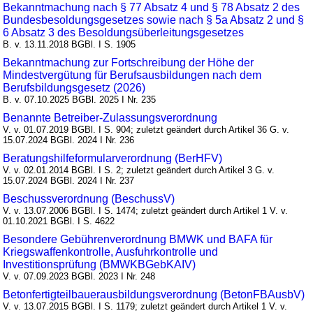
Bekanntmachung nach § 77 Absatz 4 und § 78 Absatz 2 des
Bundesbesoldungsgesetzes sowie nach § 5a Absatz 2 und §
6 Absatz 3 des Besoldungsüberleitungsgesetzes
B. v. 13.11.2018 BGBl. I S. 1905
Bekanntmachung zur Fortschreibung der Höhe der
Mindestvergütung für Berufsausbildungen nach dem
Berufsbildungsgesetz (2026)
B. v. 07.10.2025 BGBl. 2025 I Nr. 235
Benannte Betreiber-Zulassungsverordnung
V. v. 01.07.2019 BGBl. I S. 904; zuletzt geändert durch Artikel 36 G. v.
15.07.2024 BGBl. 2024 I Nr. 236
Beratungshilfeformularverordnung (BerHFV)
V. v. 02.01.2014 BGBl. I S. 2; zuletzt geändert durch Artikel 3 G. v.
15.07.2024 BGBl. 2024 I Nr. 237
Beschussverordnung (BeschussV)
V. v. 13.07.2006 BGBl. I S. 1474; zuletzt geändert durch Artikel 1 V. v.
01.10.2021 BGBl. I S. 4622
Besondere Gebührenverordnung BMWK und BAFA für
Kriegswaffenkontrolle, Ausfuhrkontrolle und
Investitionsprüfung (BMWKBGebKAIV)
V. v. 07.09.2023 BGBl. 2023 I Nr. 248
Betonfertigteilbauerausbildungsverordnung (BetonFBAusbV)
V. v. 13.07.2015 BGBl. I S. 1179; zuletzt geändert durch Artikel 1 V. v.