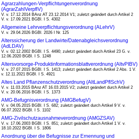
Agrarzahlungen-Verpflichtungenverordnung
(AgrarZahlVerpflV)
V. v. 17.12.2014 BAnz AT 23.12.2014 V1; zuletzt geändert durch Artikel 2
V. v. 17.09.2021 BGBl. I S. 4302
Allgemeine Lehrverpflichtungsverordnung (ALehrV)
V. v. 29.04.2026 BGBl. 2026 I Nr. 125
Alterssicherung der Landwirte/Datenabgleichsverordnung
(AdLDAV)
V. v. 02.12.2002 BGBl. I S. 4490; zuletzt geändert durch Artikel 23 G. v.
12.06.2020 BGBl. I S. 1248
Altersvorsorge-Produktinformationsblattverordnung (AltvPIBV)
V. v. 27.07.2015 BGBl. I S. 1413; zuletzt geändert durch Artikel 2 Abs. 1 V.
v. 12.11.2021 BGBl. I S. 4921
Altes Land Pflanzenschutzverordnung (AltLandPflSchV)
V. v. 11.03.2015 BAnz AT 16.03.2015 V2; zuletzt geändert durch Artikel 2
V. v. 20.06.2016 BGBl. I S. 1373
AMG-Befugnisverordnung (AMGBefugV)
V. v. 04.05.2015 BGBl. I S. 682; zuletzt geändert durch Artikel 9 V. v.
06.07.2022 BGBl. I S. 1102
AMG-Zivilschutzausnahmeverordnung (AMGZSAV)
V. v. 17.06.2003 BGBl. I S. 851; zuletzt geändert durch Artikel 1 V. v.
18.10.2022 BGBl. I S. 1806
Anordnung über die Befugnisse zur Ernennung und