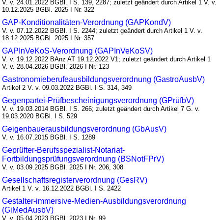
V. v. 24.01.2022 BGBl. I S. 139, 2287; zuletzt geändert durch Artikel 1 V. v.
10.12.2025 BGBl. 2025 I Nr. 322
GAP-Konditionalitäten-Verordnung (GAPKondV)
V. v. 07.12.2022 BGBl. I S. 2244; zuletzt geändert durch Artikel 1 V. v.
18.12.2025 BGBl. 2025 I Nr. 357
GAPInVeKoS-Verordnung (GAPInVeKoSV)
V. v. 19.12.2022 BAnz AT 19.12.2022 V1; zuletzt geändert durch Artikel 1
V. v. 28.04.2026 BGBl. 2026 I Nr. 123
Gastronomieberufeausbildungsverordnung (GastroAusbV)
Artikel 2 V. v. 09.03.2022 BGBl. I S. 314, 349
Gegenpartei-Prüfbescheinigungsverordnung (GPrüfbV)
V. v. 19.03.2014 BGBl. I S. 266; zuletzt geändert durch Artikel 7 G. v.
19.03.2020 BGBl. I S. 529
Geigenbauerausbildungsverordnung (GbAusV)
V. v. 16.07.2015 BGBl. I S. 1289
Geprüfter-Berufsspezialist-Notariat-
Fortbildungsprüfungsverordnung (BSNotFPrV)
V. v. 03.09.2025 BGBl. 2025 I Nr. 206, 308
Gesellschaftsregisterverordnung (GesRV)
Artikel 1 V. v. 16.12.2022 BGBl. I S. 2422
Gestalter-immersive-Medien-Ausbildungsverordnung
(GiMedAusbV)
V. v. 05.04.2023 BGBl. 2023 I Nr. 99