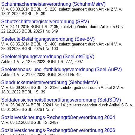
Schuhmachermeisterverordnung (SchuhmMstrV)
V. v. 03.03.2014 BGBl. I S. 220; zuletzt geändert durch Artikel 2 V. v.
18.01.2022 BGBl. I S. 39
Schutzschriftenregisterverordnung (SRV)
V. v. 24.11.2015 BGBl. I S. 2135; zuletzt geändert durch Artikel 5 G. v.
22.12.2025 BGBl. 2025 I Nr. 349
Seeleute-Befähigungsverordnung (See-BV)
V. v. 08.05.2014 BGBl. I S. 460; zuletzt geändert durch Artikel 4 V. v.
25.03.2025 BGBl. 2025 I Nr. 100
Seelotseignungsverordnung (SeeLotsEigV)
Artikel 1 V. v. 12.05.2022 BGBl. I S. 777, 2097
Seelotsenaus- und -fortbildungsverordnung (SeeLAuFV)
Artikel 1 V. v. 21.02.2023 BGBl. 2023 I Nr. 49
Siebdruckermeisterverordnung (SiebdrMstrV)
V. v. 05.09.2006 BGBl. I S. 2126; zuletzt geändert durch Artikel 2 V. v.
18.01.2022 BGBl. I S. 39
Soldatensicherheitsüberprüfungsverordnung (SoldSÜV)
V. v. 26.04.2024 BGBl. 2024 I Nr. 141; zuletzt geändert durch Artikel 6 G. v.
09.01.2026 BGBl. 2026 I Nr. 7
Sozialversicherungs-Rechengrößenverordnung 2004
V. v. 09.12.2003 BGBl. I S. 2497
Sozialversicherungs-Rechengrößenverordnung 2006