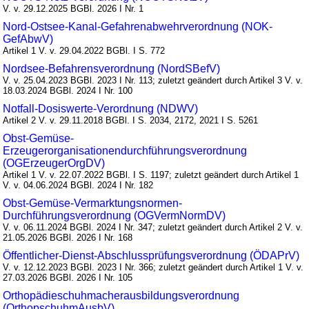
V. v. 29.12.2025 BGBl. 2026 I Nr. 1
Nord-Ostsee-Kanal-Gefahrenabwehrverordnung (NOK-
GefAbwV)
Artikel 1 V. v. 29.04.2022 BGBl. I S. 772
Nordsee-Befahrensverordnung (NordSBefV)
V. v. 25.04.2023 BGBl. 2023 I Nr. 113; zuletzt geändert durch Artikel 3 V. v.
18.03.2024 BGBl. 2024 I Nr. 100
Notfall-Dosiswerte-Verordnung (NDWV)
Artikel 2 V. v. 29.11.2018 BGBl. I S. 2034, 2172, 2021 I S. 5261
Obst-Gemüse-
Erzeugerorganisationendurchführungsverordnung
(OGErzeugerOrgDV)
Artikel 1 V. v. 22.07.2022 BGBl. I S. 1197; zuletzt geändert durch Artikel 1
V. v. 04.06.2024 BGBl. 2024 I Nr. 182
Obst-Gemüse-Vermarktungsnormen-
Durchführungsverordnung (OGVermNormDV)
V. v. 06.11.2024 BGBl. 2024 I Nr. 347; zuletzt geändert durch Artikel 2 V. v.
21.05.2026 BGBl. 2026 I Nr. 168
Öffentlicher-Dienst-Abschlussprüfungsverordnung (ÖDAPrV)
V. v. 12.12.2023 BGBl. 2023 I Nr. 366; zuletzt geändert durch Artikel 1 V. v.
27.03.2026 BGBl. 2026 I Nr. 105
Orthopädieschuhmacherausbildungsverordnung
(OrthopschuhmAusbV)