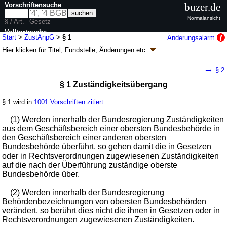
Vorschriftensuche
buzer.de
Normalansicht
§ / Art.
Gesetz
Volltextsuche
Start
>
ZustAnpG
>
§ 1
Änderungsalarm
Hier klicken für
Titel, Fundstelle, Änderungen
etc.
nur in ZustAnpG
§ 1 - Zuständigkeitsanpassungsgesetz
→
§ 2
(ZustAnpG)
§ 1 Zuständigkeitsübergang
Artikel 1 G. v. 16.08.2002
BGBl. I S. 3165
; zuletzt geändert durch
Artikel 7
V. v. 31.08.2015
BGBl. I S. 1474
§ 1 wird in
1001 Vorschriften zitiert
Geltung ab 21.08.2002; FNA: 1103-7
Bundesregierung
1 weitere Fassung
|
Drucksachen / Entwurf / Begründung
|
(1) Werden innerhalb der Bundesregierung Zuständigkeiten
wird in 1222 Vorschriften zitiert
aus dem Geschäftsbereich einer obersten Bundesbehörde in
den Geschäftsbereich einer anderen obersten
Bundesbehörde überführt, so gehen damit die in Gesetzen
oder in Rechtsverordnungen zugewiesenen Zuständigkeiten
auf die nach der Überführung zuständige oberste
Bundesbehörde über.
(2) Werden innerhalb der Bundesregierung
Behördenbezeichnungen von obersten Bundesbehörden
verändert, so berührt dies nicht die ihnen in Gesetzen oder in
Rechtsverordnungen zugewiesenen Zuständigkeiten.