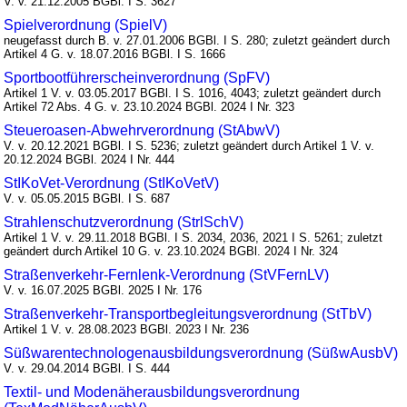
V. v. 21.12.2005 BGBl. I S. 3627
Spielverordnung (SpielV)
neugefasst durch B. v. 27.01.2006 BGBl. I S. 280; zuletzt geändert durch
Artikel 4 G. v. 18.07.2016 BGBl. I S. 1666
Sportbootführerscheinverordnung (SpFV)
Artikel 1 V. v. 03.05.2017 BGBl. I S. 1016, 4043; zuletzt geändert durch
Artikel 72 Abs. 4 G. v. 23.10.2024 BGBl. 2024 I Nr. 323
Steueroasen-Abwehrverordnung (StAbwV)
V. v. 20.12.2021 BGBl. I S. 5236; zuletzt geändert durch Artikel 1 V. v.
20.12.2024 BGBl. 2024 I Nr. 444
StIKoVet-Verordnung (StIKoVetV)
V. v. 05.05.2015 BGBl. I S. 687
Strahlenschutzverordnung (StrlSchV)
Artikel 1 V. v. 29.11.2018 BGBl. I S. 2034, 2036, 2021 I S. 5261; zuletzt
geändert durch Artikel 10 G. v. 23.10.2024 BGBl. 2024 I Nr. 324
Straßenverkehr-Fernlenk-Verordnung (StVFernLV)
V. v. 16.07.2025 BGBl. 2025 I Nr. 176
Straßenverkehr-Transportbegleitungsverordnung (StTbV)
Artikel 1 V. v. 28.08.2023 BGBl. 2023 I Nr. 236
Süßwarentechnologenausbildungsverordnung (SüßwAusbV)
V. v. 29.04.2014 BGBl. I S. 444
Textil- und Modenäherausbildungsverordnung