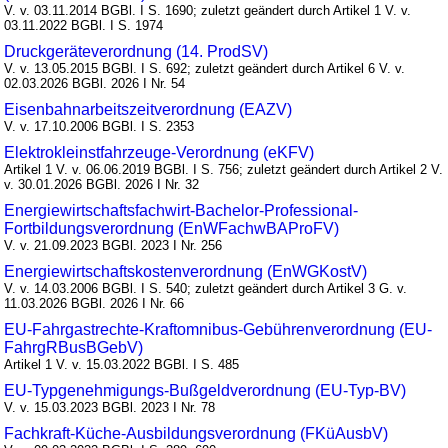
V. v. 03.11.2014 BGBl. I S. 1690; zuletzt geändert durch Artikel 1 V. v.
03.11.2022 BGBl. I S. 1974
Druckgeräteverordnung (14. ProdSV)
V. v. 13.05.2015 BGBl. I S. 692; zuletzt geändert durch Artikel 6 V. v.
02.03.2026 BGBl. 2026 I Nr. 54
Eisenbahnarbeitszeitverordnung (EAZV)
V. v. 17.10.2006 BGBl. I S. 2353
Elektrokleinstfahrzeuge-Verordnung (eKFV)
Artikel 1 V. v. 06.06.2019 BGBl. I S. 756; zuletzt geändert durch Artikel 2 V.
v. 30.01.2026 BGBl. 2026 I Nr. 32
Energiewirtschaftsfachwirt-Bachelor-Professional-
Fortbildungsverordnung (EnWFachwBAProFV)
V. v. 21.09.2023 BGBl. 2023 I Nr. 256
Energiewirtschaftskostenverordnung (EnWGKostV)
V. v. 14.03.2006 BGBl. I S. 540; zuletzt geändert durch Artikel 3 G. v.
11.03.2026 BGBl. 2026 I Nr. 66
EU-Fahrgastrechte-Kraftomnibus-Gebührenverordnung (EU-
FahrgRBusBGebV)
Artikel 1 V. v. 15.03.2022 BGBl. I S. 485
EU-Typgenehmigungs-Bußgeldverordnung (EU-Typ-BV)
V. v. 15.03.2023 BGBl. 2023 I Nr. 78
Fachkraft-Küche-Ausbildungsverordnung (FKüAusbV)