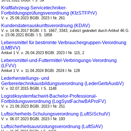
18.01.2022 BGBl. I S. 39
Kraftfahrzeug-Servicetechniker-
Fortbildungsprüfungsverordnung (KfzSTFPrV)
V. v. 25.09.2023 BGBl. 2023 I Nr. 261
Kundendatenauskunftsverordnung (KDAV)
V. v. 14.06.2017 BGBl. I S. 1667, 3343; zuletzt geändert durch Artikel 46 G.
v. 23.06.2021 BGBl. I S. 1858
Lebensmittel für bestimmte Verbrauchergruppen-Verordnung
(LMBVV)
Artikel 1 V. v. 26.04.2023 BGBl. 2023 I Nr. 115, 2
Lebensmittel-und-Futtermittel-Verbringungs-Verordnung
(LFVV)
Artikel 1 V. v. 11.04.2024 BGBl. 2024 I Nr. 128
Lederherstellungs- und
Gerbereitechnikausbildungsverordnung (LederGerbAusbV)
V. v. 02.07.2015 BGBl. I S. 1148
Logistiksystemfachwirt-Bachelor-Professional-
Fortbildungsverordnung (LogSystFachwBAProFV)
V. v. 21.09.2023 BGBl. 2023 I Nr. 251
Luftsicherheits-Schulungsverordnung (LuftSiSchulV)
V. v. 06.07.2023 BGBl. 2023 I Nr. 193
Luftsicherheitsausrüstungsverordnung (LuftSiAV)