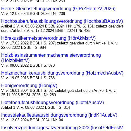
V. v. 21.09.2023 BGBl. 2023 I Nr. 253
Herne-Gleichstellungsverordnung (GlPrZHerneV 2026)
V. v. 12.07.2026 BGBl. 2026 I Nr. 206
Hochbauberufeausbildungsverordnung (HochbauBAusbV)
Artikel 2 V. v. 03.06.2024 BGBl. 2024 I Nr. 179, S. 131; zuletzt geändert
durch Artikel 2 V. v. 17.12.2024 BGBl. 2024 I Nr. 425
Hörakustikermeisterverordnung (HörAkMstrV)
V. v. 17.02.2022 BGBl. I S. 207; zuletzt geändert durch Artikel 1 V. v.
22.06.2022 BGBl. I S. 984
Holzblasinstrumentenmachermeisterverordnung
(HolzblMstrV)
V. v. 09.06.2022 BGBl. I S. 870
Holzmechanikerausbildungsverordnung (HolzmechAusbV)
V. v. 19.05.2015 BGBl. I S. 738
Honigverordnung (HonigV)
V. v. 16.01.2004 BGBl. I S. 92; zuletzt geändert durch Artikel 1 V. v.
25.11.2025 BGBl. 2025 I Nr. 289
Hotelberufeausbildungsverordnung (HotelAusbV)
Artikel 1 V. v. 09.03.2022 BGBl. I S. 314
Industriekaufleuteausbildungsverordnung (IndKflAusbV)
V. v. 12.03.2024 BGBl. 2024 I Nr. 94
Insolvenzgeldumlagesatzverordnung 2023 (InsoGeldFestV