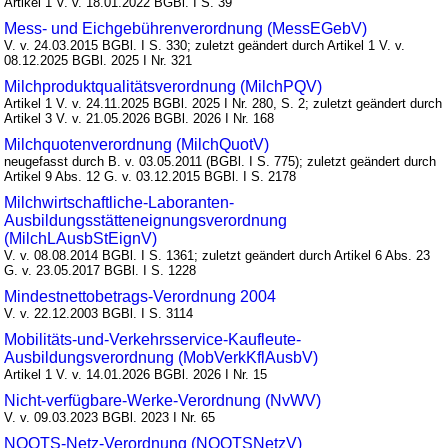
Artikel 1 V. v. 18.01.2022 BGBl. I S. 39
Mess- und Eichgebührenverordnung (MessEGebV)
V. v. 24.03.2015 BGBl. I S. 330; zuletzt geändert durch Artikel 1 V. v.
08.12.2025 BGBl. 2025 I Nr. 321
Milchproduktqualitätsverordnung (MilchPQV)
Artikel 1 V. v. 24.11.2025 BGBl. 2025 I Nr. 280, S. 2; zuletzt geändert durch
Artikel 3 V. v. 21.05.2026 BGBl. 2026 I Nr. 168
Milchquotenverordnung (MilchQuotV)
neugefasst durch B. v. 03.05.2011 (BGBl. I S. 775); zuletzt geändert durch
Artikel 9 Abs. 12 G. v. 03.12.2015 BGBl. I S. 2178
Milchwirtschaftliche-Laboranten-
Ausbildungsstätteneignungsverordnung
(MilchLAusbStEignV)
V. v. 08.08.2014 BGBl. I S. 1361; zuletzt geändert durch Artikel 6 Abs. 23
G. v. 23.05.2017 BGBl. I S. 1228
Mindestnettobetrags-Verordnung 2004
V. v. 22.12.2003 BGBl. I S. 3114
Mobilitäts-und-Verkehrsservice-Kaufleute-
Ausbildungsverordnung (MobVerkKflAusbV)
Artikel 1 V. v. 14.01.2026 BGBl. 2026 I Nr. 15
Nicht-verfügbare-Werke-Verordnung (NvWV)
V. v. 09.03.2023 BGBl. 2023 I Nr. 65
NOOTS-Netz-Verordnung (NOOTSNetzV)