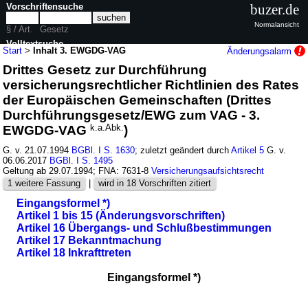
Vorschriftensuche
buzer.de
Normalansicht
§ / Art.
Gesetz
Volltextsuche
Start
>
Inhalt 3. EWGDG-VAG
Änderungsalarm
Drittes Gesetz zur Durchführung
nur in 3. EWGDG-VAG
versicherungsrechtlicher Richtlinien des Rates
der Europäischen Gemeinschaften (Drittes
Durchführungsgesetz/EWG zum VAG - 3.
EWGDG-VAG
k.a.Abk.
)
G. v. 21.07.1994
BGBl. I S. 1630
; zuletzt geändert durch
Artikel 5
G. v.
06.06.2017
BGBl. I S. 1495
Geltung ab 29.07.1994; FNA: 7631-8
Versicherungsaufsichtsrecht
1 weitere Fassung
|
wird in 18 Vorschriften zitiert
Eingangsformel *)
Artikel 1 bis 15 (Änderungsvorschriften)
Artikel 16 Übergangs- und Schlußbestimmungen
Artikel 17 Bekanntmachung
Artikel 18 Inkrafttreten
Eingangsformel *)