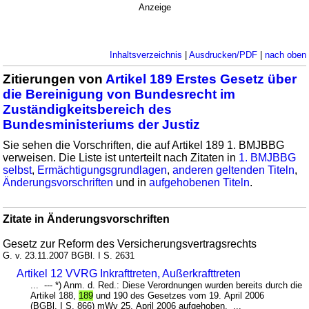
Anzeige
Inhaltsverzeichnis
|
Ausdrucken/PDF
|
nach oben
Zitierungen von
Artikel 189 Erstes Gesetz über
die Bereinigung von Bundesrecht im
Zuständigkeitsbereich des
Bundesministeriums der Justiz
Sie sehen die Vorschriften, die auf Artikel 189 1. BMJBBG
verweisen. Die Liste ist unterteilt nach Zitaten in
1. BMJBBG
selbst
,
Ermächtigungsgrundlagen
,
anderen geltenden Titeln
,
Änderungsvorschriften
und in
aufgehobenen Titeln
.
Zitate in Änderungsvorschriften
Gesetz zur Reform des Versicherungsvertragsrechts
G. v. 23.11.2007 BGBl. I S. 2631
Artikel 12 VVRG Inkrafttreten, Außerkrafttreten
... --- *) Anm. d. Red.: Diese Verordnungen wurden bereits durch die
Artikel 188,
189
und 190 des Gesetzes vom 19. April 2006
(BGBl. I S. 866) mWv 25. April 2006 aufgehoben. ...