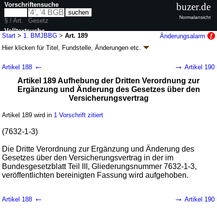
Vorschriftensuche
buzer.de
Normalansicht
§ / Art.
Gesetz
Volltextsuche
Start
>
1. BMJBBG
>
Art. 189
Änderungsalarm
Hier klicken für
Titel, Fundstelle, Änderungen
etc.
nur in 1. BMJBBG
Artikel 189 - Erstes Gesetz über die Bereinigung
←
→
Artikel 188
Artikel 190
von Bundesrecht im Zuständigkeitsbereich des
Artikel 189 Aufhebung der Dritten Verordnung zur
Bundesministeriums der Justiz (1.
Ergänzung und Änderung des Gesetzes über den
BMJBBG
k.a.Abk.
)
Versicherungsvertrag
G. v. 19.04.2006
BGBl. I S. 866
(
Nr. 18
); zuletzt geändert durch
Artikel 4
Abs. 13 G. v. 11.08.2009
BGBl. I S. 2713
Artikel 189 wird in
1 Vorschrift zitiert
Geltung ab 25.04.2006, abweichend siehe
Artikel 210
188 Änderungen
|
Drucksachen / Entwurf / Begründung
|
(7632-1-3)
wird in 56 Vorschriften zitiert
Die Dritte Verordnung zur Ergänzung und Änderung des
Gesetzes über den Versicherungsvertrag in der im
Bundesgesetzblatt Teil III, Gliederungsnummer 7632-1-3,
veröffentlichten bereinigten Fassung wird aufgehoben.
←
→
Artikel 188
Artikel 190