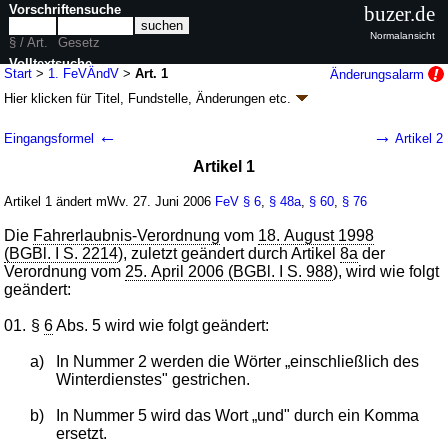
Vorschriftensuche
buzer.de
Normalansicht
§ / Art.
Gesetz
Volltextsuche
Start
>
1. FeVÄndV
>
Art. 1
Änderungsalarm
Hier klicken für
Titel, Fundstelle, Änderungen
etc.
nur in 1. FeVÄndV
Artikel 1 - Erste Verordnung zur Änderung der
←
→
Eingangsformel
Artikel 2
Fahrerlaubnis-Verordnung (1. FeVÄndV
k.a.Abk.
)
Artikel 1
V. v. 14.06.2006
BGBl. I S. 1329
(
Nr. 28
); Geltung ab 27.06.2006
1 Änderung
|
Drucksachen / Entwurf / Begründung
|
Artikel 1 ändert mWv. 27. Juni 2006
FeV
§ 6
,
§ 48a
,
§ 60
,
§ 76
wird in 1 Vorschrift zitiert
Die
Fahrerlaubnis-Verordnung
vom
18. August 1998
(BGBl. I S. 2214
), zuletzt geändert durch Artikel
8a
der
Verordnung vom
25. April 2006 (BGBl. I S. 988
), wird wie folgt
geändert:
01.
§
6
Abs. 5 wird wie folgt geändert:
a)
In Nummer 2 werden die Wörter „einschließlich des
Winterdienstes" gestrichen.
b)
In Nummer 5 wird das Wort „und" durch ein Komma
ersetzt.