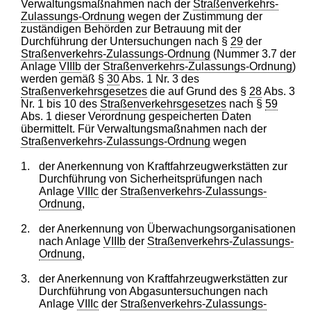
Verwaltungsmaßnahmen nach der
Straßenverkehrs-
Zulassungs-Ordnung
wegen der Zustimmung der
zuständigen Behörden zur Betrauung mit der
Durchführung der Untersuchungen nach §
29
der
Straßenverkehrs-Zulassungs-Ordnung
(Nummer 3.7 der
Anlage
VIIIb
der
Straßenverkehrs-Zulassungs-Ordnung
)
werden gemäß §
30
Abs. 1 Nr. 3 des
Straßenverkehrsgesetzes
die auf Grund des §
28
Abs. 3
Nr. 1 bis 10 des
Straßenverkehrsgesetzes
nach §
59
Abs. 1 dieser Verordnung gespeicherten Daten
übermittelt. Für Verwaltungsmaßnahmen nach der
Straßenverkehrs-Zulassungs-Ordnung
wegen
1.
der Anerkennung von Kraftfahrzeugwerkstätten zur
Durchführung von Sicherheitsprüfungen nach
Anlage
VIIIc
der
Straßenverkehrs-Zulassungs-
Ordnung
,
2.
der Anerkennung von Überwachungsorganisationen
nach Anlage
VIIIb
der
Straßenverkehrs-Zulassungs-
Ordnung
,
3.
der Anerkennung von Kraftfahrzeugwerkstätten zur
Durchführung von Abgasuntersuchungen nach
Anlage
VIIIc
der
Straßenverkehrs-Zulassungs-