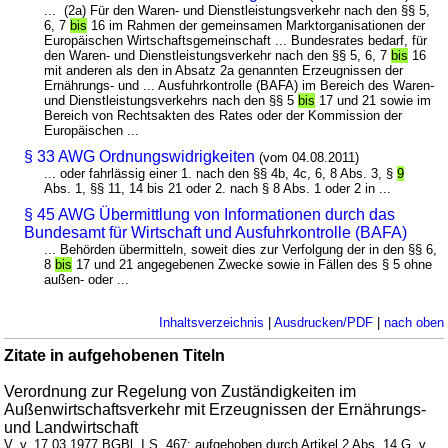
... (2a) Für den Waren- und Dienstleistungsverkehr nach den §§ 5,
6, 7
bis
16 im Rahmen der gemeinsamen Marktorganisationen der
Europäischen Wirtschaftsgemeinschaft ... Bundesrates bedarf, für
den Waren- und Dienstleistungsverkehr nach den §§ 5, 6, 7
bis
16
mit anderen als den in Absatz 2a genannten Erzeugnissen der
Ernährungs- und ... Ausfuhrkontrolle (BAFA) im Bereich des Waren-
und Dienstleistungsverkehrs nach den §§ 5
bis
17 und 21 sowie im
Bereich von Rechtsakten des Rates oder der Kommission der
Europäischen ...
§ 33 AWG Ordnungswidrigkeiten
(vom 04.08.2011)
... oder fahrlässig einer 1. nach den §§ 4b, 4c, 6, 8 Abs. 3, §
9
Abs. 1, §§ 11, 14 bis 21 oder 2. nach § 8 Abs. 1 oder 2 in ...
§ 45 AWG Übermittlung von Informationen durch das
Bundesamt für Wirtschaft und Ausfuhrkontrolle (BAFA)
... Behörden übermitteln, soweit dies zur Verfolgung der in den §§ 6,
8
bis
17 und 21 angegebenen Zwecke sowie in Fällen des § 5 ohne
außen- oder ...
Inhaltsverzeichnis
|
Ausdrucken/PDF
|
nach oben
Zitate in aufgehobenen Titeln
Verordnung zur Regelung von Zuständigkeiten im
Außenwirtschaftsverkehr mit Erzeugnissen der Ernährungs-
und Landwirtschaft
V. v. 17.03.1977 BGBl. I S. 467; aufgehoben durch Artikel 2 Abs. 14 G. v.