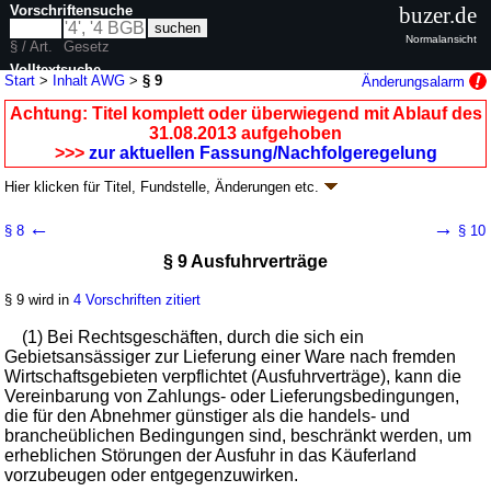
Vorschriftensuche
buzer.de
Normalansicht
§ / Art.
Gesetz
Volltextsuche
Start
>
Inhalt AWG
>
§ 9
Änderungsalarm
nur in AWG
Achtung: Titel komplett oder überwiegend mit Ablauf des
31.08.2013 aufgehoben
>>>
zur aktuellen Fassung/Nachfolgeregelung
Hier klicken für
Titel, Fundstelle, Änderungen
etc.
§ 9 - Außenwirtschaftsgesetz (AWG
k.a.Abk.
)
←
→
§ 8
§ 10
neugefasst durch B. v. 27.05.2009
BGBl. I S. 1150
; aufgehoben durch
§ 9 Ausfuhrverträge
Artikel 4
G. v. 06.06.2013
BGBl. I S. 1482
, 2722
Geltung ab 01.09.1961; FNA: 7400-1
Außenwirtschaft im Allgemeinen
§ 9 wird in
4 Vorschriften zitiert
14 weitere Fassungen
|
wird in 43 Vorschriften zitiert
Erster Teil Rechtsgeschäfte und Handlungen
(1) Bei Rechtsgeschäften, durch die sich ein
Dritter Abschnitt Warenverkehr
Gebietsansässiger zur Lieferung einer Ware nach fremden
Wirtschaftsgebieten verpflichtet (Ausfuhrverträge), kann die
Vereinbarung von Zahlungs- oder Lieferungsbedingungen,
die für den Abnehmer günstiger als die handels- und
brancheüblichen Bedingungen sind, beschränkt werden, um
erheblichen Störungen der Ausfuhr in das Käuferland
vorzubeugen oder entgegenzuwirken.