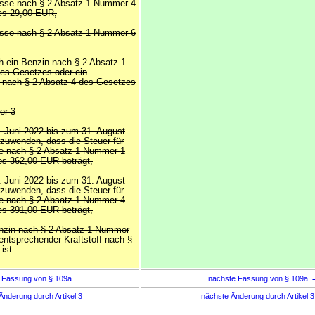
nisse nach § 2 Absatz 1 Nummer 4
es 29,00 EUR,
nisse nach § 2 Absatz 1 Nummer 6
ch ein Benzin nach § 2 Absatz 1
es Gesetzes oder ein
f nach § 2 Absatz 4 des Gesetzes
er 3
. Juni 2022 bis zum 31. August
zuwenden, dass die Steuer für
se nach § 2 Absatz 1 Nummer 1
s 362,00 EUR beträgt,
. Juni 2022 bis zum 31. August
zuwenden, dass die Steuer für
se nach § 2 Absatz 1 Nummer 4
s 391,00 EUR beträgt,
enzin nach § 2 Absatz 1 Nummer
entsprechender Kraftstoff nach §
ist.
 Fassung von § 109a
nächste Fassung von § 109a
Änderung durch Artikel 3
nächste Änderung durch Artikel 