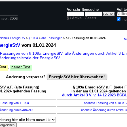
Vorschriftensuche
Vollt
§ / Artikel
Gesetz
n seit 2006
nu
eichnis EnergieStV
>
§ 109a
>
alle Fassungen
>
a.F. Fassung ab 01.01.2024
Ma
nergieStV
vom 01.01.2024
 Fassungen von § 109a EnergieStV
,
alle Änderungen durch Artikel 3 
Änderungshistorie der EnergieStV
Text
,
neuer Text
Änderung verpasst?
EnergieStV hier überwachen!
StV a.F. (alte Fassung)
§ 109a EnergieStV n.F. (neue 
01.2024 geltenden Fassung
in der am 01.01.2024 geltende
durch Artikel 3 V. v. 14.12.2023 BGBl.
 Fassung von § 109a
nächste Fassung von § 109a
Änderung durch Artikel 3
nächste Änderung durch Artikel 