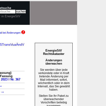
extsuche
r in EnergieStV
il bei Änderungen
EnSTransVuaÄndV
EnergieStV
Rechtskataster
Änderungen
überwachen
Sie werden über jede
Fassung)
verkündete oder in Kraft
n Fassung
tretende Änderung per
 2023 I Nr. 367
Mail informiert, sofort,
wöchentlich oder in dem
→
Intervall, das Sie gewählt
haben.
→
3
Stellen Sie Ihr Paket zu
überwachender
Vorschriften beliebig
zusammen.