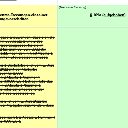
(Text neue Fassung)
renzte Fassungen einzelner
§ 109a
(aufgehoben)
ngsvorschriften
aßgabe anzuwenden, dass sich die
in § 68 Absatz 1 und 2 des
ieerzeugnisse, für die im
2 bis zum 30. Juni 2022 der
teht, nach den in § 68 Absatz 1
nnten Steuersätzen bemisst.
r 1 Buchstabe c ist vom 1. Juni
 2022 mit der Maßgabe
uer für 1.000l
 § 2 Absatz 1 Nummer 4
 339,80 EUR beträgt, falls das
h § 2 Absatz 1 Nummer 1
s oder ein entsprechender
z 4 des Gesetzes ist.
r 2 ist vom 1. Juni 2022 bis
t der Maßgabe anzuwenden, dass
nisse nach § 2 Absatz 1 Nummer 4
es 0,00 EUR,