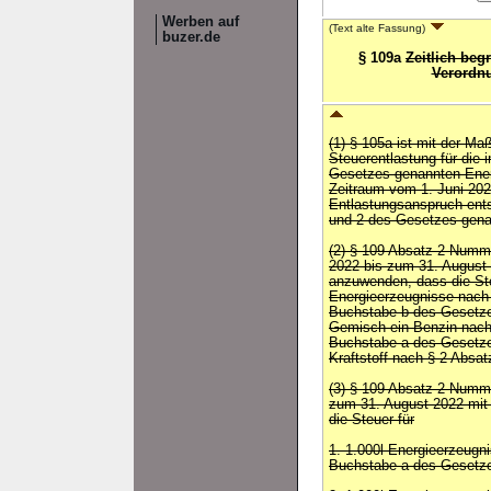
Werben auf
(Text alte Fassung)
buzer.de
§ 109a
Zeitlich beg
Verordnu
(1) § 105a ist mit der M
Steuerentlastung für die 
Gesetzes genannten Energ
Zeitraum vom 1. Juni 202
Entlastungsanspruch ents
und 2 des Gesetzes gena
(2) § 109 Absatz 2 Numme
2022 bis zum 31. August
anzuwenden, dass die Ste
Energieerzeugnisse nach
Buchstabe b des Gesetzes
Gemisch ein Benzin nac
Buchstabe a des Gesetze
Kraftstoff nach § 2 Absat
(3) § 109 Absatz 2 Numme
zum 31. August 2022 mi
die Steuer für
1. 1.000l Energieerzeug
Buchstabe a des Gesetz