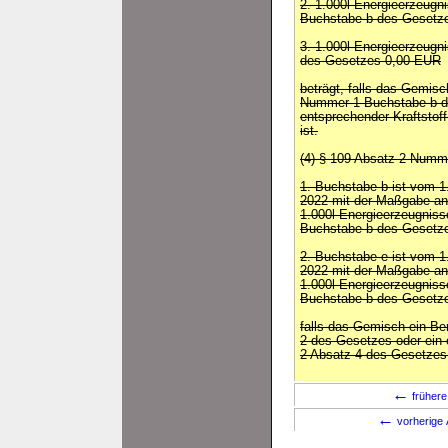
2. 1.000l Energieerzeug
Buchstabe b des Gesetz
3. 1.000l Energieerzeug
des Gesetzes 0,00 EUR
beträgt, falls das Gemis
Nummer 1 Buchstabe b d
entsprechender Kraftstof
ist.
(4) § 109 Absatz 2 Numm
1. Buchstabe b ist vom 1
2022 mit der Maßgabe an
1.000l Energieerzeugnis
Buchstabe b des Gesetze
2. Buchstabe e ist vom 1
2022 mit der Maßgabe an
1.000l Energieerzeugnis
Buchstabe b des Gesetze
falls das Gemisch ein B
2 des Gesetzes oder ein 
2 Absatz 4 des Gesetzes 
←
frühere
←
vorherige 