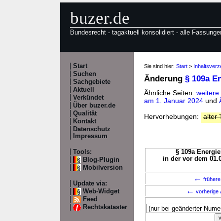
buzer.de
Bundesrecht - tagaktuell konsolidiert - alle Fassunge
Start
Sie sind hier:
Start
>
Inhaltsverz
Suchen
Änderung
§ 109a E
Sachgebiete
Aktuell
Ähnliche Seiten:
weitere
Verkündet
am 1. Januar 2024
und
Über buzer.de
Qualität
Hervorhebungen:
alter 
Kontakt
Datenschutz
Impressum
Tools:
§ 109a Energie
in der vor dem 01.
Blog-Plugin
Mobilversion
←
frühere
Update via:
←
Web-Widget
vorherige 
Feed
Rechtskataster