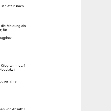
d in Satz 2 nach
t die Meldung als
; für
lugplatz
 Kilogramm darf
lugplatz im
lugverfahren
men von Absatz 1