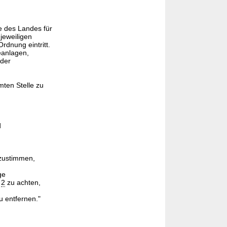
e des Landes für
jeweiligen
rdnung eintritt.
eanlagen,
der
mten Stelle zu
d
bzustimmen,
ge
e
2
zu achten,
u entfernen."