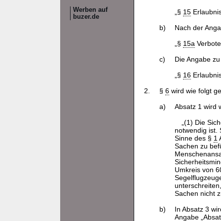
Werben auf
„§
15
Erlaubni
buzer.de
b)
Nach der Anga
„§
15a
Verbote
c)
Die Angabe zu
„§
16
Erlaubnis
2.
§
6
wird wie folgt g
a)
Absatz 1 wird w
„(1) Die Sic
notwendig ist.
Sinne des §
1
A
Sachen zu befü
Menschenansam
Sicherheitsmi
Umkreis von 60
Segelflugzeug
unterschreiten
Sachen nicht zu
b)
In Absatz 3 wi
Angabe „Absatz