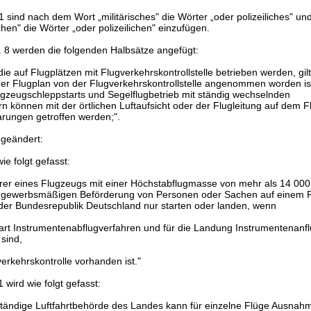
1 sind nach dem Wort „militärisches" die Wörter „oder polizeiliches" un
chen" die Wörter „oder polizeilichen" einzufügen.
. 8 werden die folgenden Halbsätze angefügt:
die auf Flugplätzen mit Flugverkehrskontrollstelle betrieben werden, gil
r Flugplan von der Flugverkehrskontrollstelle angenommen worden ist
ugzeugschleppstarts und Segelflugbetrieb mit ständig wechselnden
n können mit der örtlichen Luftaufsicht oder der Flugleitung auf dem F
rungen getroffen werden;".
 geändert:
ie folgt gefasst:
rer eines Flugzeugs mit einer Höchstabflugmasse von mehr als 14 000
r gewerbsmäßigen Beförderung von Personen oder Sachen auf einem F
der Bundesrepublik Deutschland nur starten oder landen, wenn
tart Instrumentenabflugverfahren und für die Landung Instrumentenanf
 sind,
erkehrskontrolle vorhanden ist."
 wird wie folgt gefasst:
uständige Luftfahrtbehörde des Landes kann für einzelne Flüge Ausnah