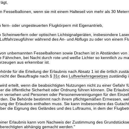
ägt,
on Fesselballonen, wenn sie mit einem Halteseil von mehr als 30 Mete
n fern- oder ungesteuerten Flugkörpern mit Eigenantrieb,
n Scheinwerfern oder optischen Lichtsignalgeräten, insbesondere Laser
 Luftfahrzeugführer während des An- und Abflugs zu oder von einem Fl
l von unbemannten Fesselballonen sowie Drachen ist in Abständen von
e Fähnchen, bei Nacht durch rote und weiße Lichter so kenntlich zu m
hrzeugen aus erkennbar ist.
hörde für die Erteilung der Erlaubnis nach Absatz 1 ist die örtlich zus
 nicht der Beauftragte nach §
31c
des
Luftverkehrsgesetzes
zuständig i
 wird erteilt, wenn die beabsichtigten Nutzungen nicht zu einer Gefahr fü
er die öffentliche Sicherheit oder Ordnung führen können. Die Erlaubni
versehen und Personen oder Personenvereinigungen für den Einzelf
werden. Die Behörde bestimmt nach ihrem pflichtgemäßen Ermessen, we
ilung der Erlaubnis enthalten muss. Sie kann insbesondere das Gutach
ber die Eignung des Geländes und des Luftraums, in dem der Flugbetri
g einer Erlaubnis kann vom Nachweis der Zustimmung des Grundstücks
berechtigten abhängig gemacht werden."