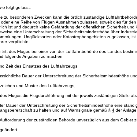
ie folgt gefasst:
ge zu besonderen Zwecken kann die örtlich zuständige Luftfahrtbehörd
 oder eine Reihe von Flügen Ausnahmen zulassen, soweit dies für den 
lich ist und dadurch keine Gefährdung der öffentlichen Sicherheit und O
eise eine Unterschreitung der Sicherheitsmindesthöhe über Industri
mlungen, Unglücksorten oder Katastrophengebieten zugelassen, ist 
rer verpflichtet:
Antritt des Fluges bei einer von der Luftfahrtbehörde des Landes bestim
nd folgende Angaben zu machen:
nd Zeit des Einsatzes des Luftfahrzeugs,
ussichtliche Dauer der Unterschreitung der Sicherheitsmindesthöhe un
zeichen und Muster des Luftfahrzeugs,
tt des Fluges die Flugdurchführung mit der jeweils zuständigen Stelle a
er Dauer der Unterschreitung der Sicherheitsmindesthöhe eine ständi
ngsbereitschaft zu halten und auf Warnsignale gemäß §
4
der Anlag
 Aufforderung der zuständigen Behörde unverzüglich aus dem Gebiet z
 geändert: