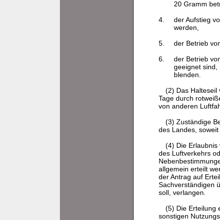
20 Gramm betr
4.
der Aufstieg v
werden,
5.
der Betrieb vo
6.
der Betrieb vo
geeignet sind,
blenden.
(2) Das Haltesei
Tage durch rotweiß
von anderen Luftfa
(3) Zuständige Be
des Landes, soweit
(4) Die Erlaubnis
des Luftverkehrs od
Nebenbestimmungen 
allgemein erteilt 
der Antrag auf Erte
Sachverständigen ü
soll, verlangen.
(5) Die Erteilun
sonstigen Nutzungs