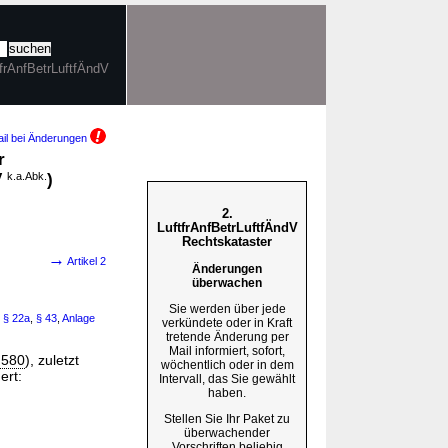
ftfrAnfBetrLuftfÄndV
il bei Änderungen
r
V
k.a.Abk.
)
2.
LuftfrAnfBetrLuftfÄndV
Rechtskataster
→
Artikel 2
Änderungen
überwachen
Sie werden über jede
,
§ 22a
,
§ 43
,
Anlage
verkündete oder in Kraft
tretende Änderung per
Mail informiert, sofort,
 580
), zuletzt
wöchentlich oder in dem
ert:
Intervall, das Sie gewählt
haben.
Stellen Sie Ihr Paket zu
überwachender
Vorschriften beliebig