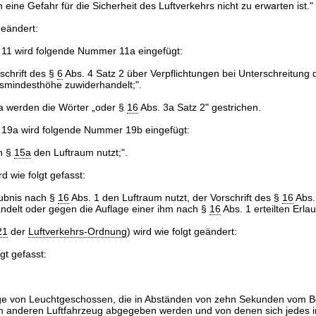
eine Gefahr für die Sicherheit des Luftverkehrs nicht zu erwarten ist."
geändert:
1 wird folgende Nummer 11a eingefügt:
schrift des §
6
Abs. 4 Satz 2 über Verpflichtungen bei Unterschreitung 
tsmindesthöhe zuwiderhandelt;".
 werden die Wörter „oder §
16
Abs. 3a Satz 2" gestrichen.
9a wird folgende Nummer 19b eingefügt:
n §
15a
den Luftraum nutzt;".
 wie folgt gefasst:
ubnis nach §
16
Abs. 1 den Luftraum nutzt, der Vorschrift des §
16
Abs.
ndelt oder gegen die Auflage einer ihm nach §
16
Abs. 1 erteilten Erlau
21
der
Luftverkehrs-Ordnung
) wird wie folgt geändert:
gt gefasst:
lge von Leuchtgeschossen, die in Abständen von zehn Sekunden vom 
m anderen Luftfahrzeug abgegeben werden und von denen sich jedes i