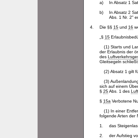
a)
In Absatz 1 Sa
b)
In Absatz 2 Sat
Abs. 1 Nr. 2" e
4.
Die §§
15
und
16
we
„§
15
Erlaubnisbedü
(1) Starts und L
der Erlaubnis der ö
des
Luftverkehrsge
Gleitsegeln schließ
(2) Absatz 1 gilt
(3) Außenlandung
sich auf einem Übe
§
25
Abs. 1 des
Luf
§
15a
Verbotene Nu
(1) In einer Entf
folgende Arten der
1.
das Steigenla
2.
der Aufstieg v