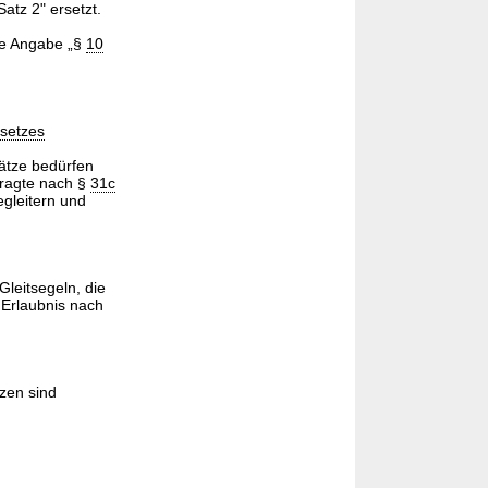
atz 2" ersetzt.
ie Angabe „§
10
setzes
ätze bedürfen
tragte nach §
31c
egleitern und
leitsegeln, die
 Erlaubnis nach
zen sind