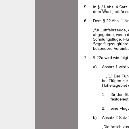
5.
In §
21
Abs. 4 Satz 
dem Wort „militäris
6.
Dem §
22
Abs. 1 Nr
„für Luftfahrzeuge, 
abgegeben, wenn de
Schulungsflüge, Fl
Segelflugzeugführer
besondere Vereinba
7.
§
22a
wird wie folgt
a)
Absatz 1 wird w
„(1) Der Füh
bei Flügen zu
Hoheitsgebiet 
1.
für den S
festgelegt
2.
eine Flugv
b)
Absatz 2 Satz 1
„Die örtlich z