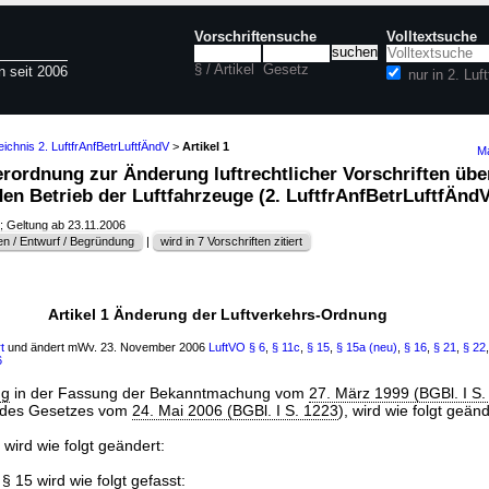
Vorschriftensuche
Volltextsuche
§ / Artikel
Gesetz
n seit 2006
nur in 2. Lu
eichnis 2. LuftfrAnfBetrLuftfÄndV
>
Artikel 1
Ma
Verordnung zur Änderung luftrechtlicher Vorschriften übe
en Betrieb der Luftfahrzeuge (2. LuftfrAnfBetrLuftfÄnd
; Geltung ab 23.11.2006
n / Entwurf / Begründung
|
wird in 7 Vorschriften zitiert
Artikel 1 Änderung der Luftverkehrs-Ordnung
t
und ändert mWv. 23. November 2006
LuftVO
§ 6
,
§ 11c
,
§ 15
,
§ 15a (neu)
,
§ 16
,
§ 21
,
§ 22
6
ng
in der Fassung der Bekanntmachung vom
27. März 1999 (BGBl. I S.
des Gesetzes vom
24. Mai 2006 (BGBl. I S. 1223
), wird wie folgt geänd
 wird wie folgt geändert:
 §
15
wird wie folgt gefasst: