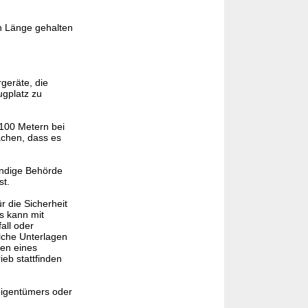
rn Länge gehalten
geräte, die
ugplatz zu
 100 Metern bei
achen, dass es
tändige Behörde
st.
r die Sicherheit
s kann mit
all oder
lche Unterlagen
ten eines
eb stattfinden
eigentümers oder