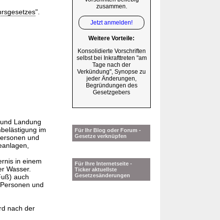
zusammen.
hrsgesetzes
".
Jetzt anmelden!
Weitere Vorteile:
Konsolidierte Vorschriften
selbst bei Inkrafttreten "am
Tage nach der
Verkündung", Synopse zu
jeder Änderungen,
Begründungen des
Gesetzgebers
t und Landung
mbelästigung im
Für Ihr Blog oder Forum -
Gesetze verknüpfen
Personen und
ieanlagen,
rnis in einem
Für Ihre Internetseite -
er Wasser.
Ticker aktuellste
Gesetzesänderungen
Fuß) auch
r Personen und
ird nach der