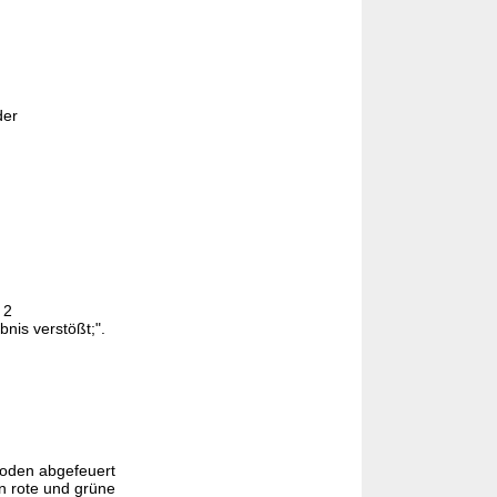
der
 2
bnis verstößt;".
Boden abgefeuert
n rote und grüne