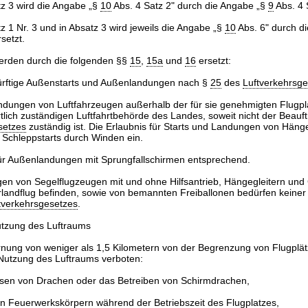
tz 3 wird die Angabe „§
10
Abs. 4 Satz 2" durch die Angabe „§
9
Abs. 4 S
z 1 Nr. 3 und in Absatz 3 wird jeweils die Angabe „§
10
Abs. 6" durch d
rsetzt.
rden durch die folgenden §§
15
,
15a
und
16
ersetzt:
rftige Außenstarts und Außenlandungen nach §
25
des
Luftverkehrsge
andungen von Luftfahrzeugen außerhalb der für sie genehmigten Flugpl
rtlich zuständigen Luftfahrtbehörde des Landes, soweit nicht der Beauf
setzes
zuständig ist. Die Erlaubnis für Starts und Landungen von Häng
t Schleppstarts durch Winden ein.
 für Außenlandungen mit Sprungfallschirmen entsprechend.
en von Segelflugzeugen mit und ohne Hilfsantrieb, Hängegleitern und G
rlandflug befinden, sowie von bemannten Freiballonen bedürfen keiner
tverkehrsgesetzes
.
tzung des Luftraums
ernung von weniger als 1,5 Kilometern von der Begrenzung von Flugplät
 Nutzung des Luftraums verboten:
ssen von Drachen oder das Betreiben von Schirmdrachen,
on Feuerwerkskörpern während der Betriebszeit des Flugplatzes,