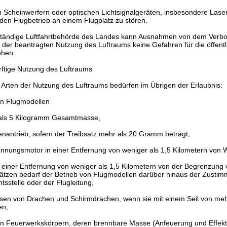
n Scheinwerfern oder optischen Lichtsignalgeräten, insbesondere Laser
 den Flugbetrieb an einem Flugplatz zu stören.
zuständige Luftfahrtbehörde des Landes kann Ausnahmen von dem Verbo
der beantragten Nutzung des Luftraums keine Gefahren für die öffentl
ehen.
ftige Nutzung des Luftraums
n Arten der Nutzung des Luftraums bedürfen im Übrigen der Erlaubnis:
on Flugmodellen
 als 5 Kilogramm Gesamtmasse,
enantrieb, sofern der Treibsatz mehr als 20 Gramm beträgt,
ennungsmotor in einer Entfernung von weniger als 1,5 Kilometern von
 in einer Entfernung von weniger als 1,5 Kilometern von der Begrenzung
lätzen bedarf der Betrieb von Flugmodellen darüber hinaus der Zusti
htsstelle oder der Flugleitung,
ssen von Drachen und Schirmdrachen, wenn sie mit einem Seil von meh
en,
on Feuerwerkskörpern, deren brennbare Masse (Anfeuerung und Effekt