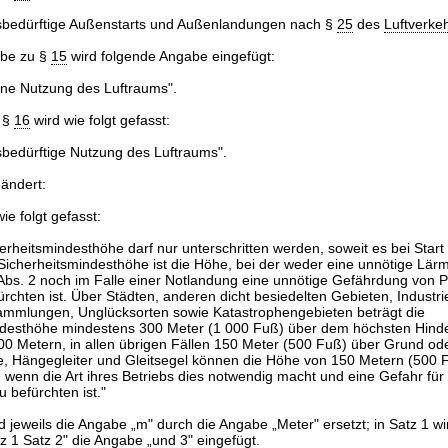
sbedürftige Außenstarts und Außenlandungen nach §
25
des
Luftverke
be zu §
15
wird folgende Angabe eingefügt:
ne Nutzung des Luftraums".
 §
16
wird wie folgt gefasst:
bedürftige Nutzung des Luftraums".
eändert:
ie folgt gefasst:
herheitsmindesthöhe darf nur unterschritten werden, soweit es bei Star
 Sicherheitsmindesthöhe ist die Höhe, bei der weder eine unnötige Lär
bs. 2 noch im Falle einer Notlandung eine unnötige Gefährdung von 
rchten ist. Über Städten, anderen dicht besiedelten Gebieten, Industr
mlungen, Unglücksorten sowie Katastrophengebieten beträgt die
ndesthöhe mindestens 300 Meter (1 000 Fuß) über dem höchsten Hinde
0 Metern, in allen übrigen Fällen 150 Meter (500 Fuß) über Grund od
e, Hängegleiter und Gleitsegel können die Höhe von 150 Metern (500 
, wenn die Art ihres Betriebs dies notwendig macht und eine Gefahr fü
 befürchten ist."
rd jeweils die Angabe „m" durch die Angabe „Meter" ersetzt; in Satz 1 w
 1 Satz 2" die Angabe „und 3" eingefügt.