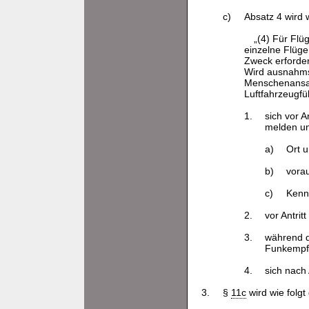
c)
Absatz 4 wird w
„(4) Für Flü
einzelne Flüge
Zweck erforder
Wird ausnahmsw
Menschenansam
Luftfahrzeugfüh
1.
sich vor 
melden u
a)
Ort u
b)
vora
c)
Kenn
2.
vor Antri
3.
während d
Funkempfa
4.
sich nach
3.
§
11c
wird wie folgt