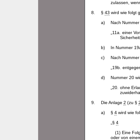
zulassen, wenn 
8.
§
43
wird wie folgt 
a)
Nach Nummer 1
„11a.
einer Vor
Sicherhei
b)
In Nummer 19a
c)
Nach Nummer 1
„19b.
entgege
d)
Nummer 20 wird
„20.
ohne Erla
zuwiderha
9.
Die Anlage
2
(zu §
a)
§
4
wird wie fol
„§
4
(1) Eine Fo
oder von eine