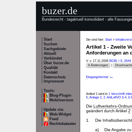
buzer.de
Bundesrecht - tagaktuell konsolidiert - alle Fassunge
Start
Sie sind hier:
Start
>
Inhaltsverz
Suchen
Artikel 1 - Zweite 
Sachgebiete
Anforderungen an d
Aktuell
Verkündet
V. v. 17.11.2006
BGBl. I S. 2644
Über buzer.de
9 Änderungen
|
Drucksache
Qualität
Kontakt
←
Datenschutz
Eingangsformel
Impressum
Tools:
Artikel 1 wird in
1 Vorschrift zitier
Blog-Plugin
5
,
Anlage 2
,
2. AnlLuftVO
§ 4
,
§ 
Mobilversion
Die
Luftverkehrs-Ordnu
Update via:
geändert durch Artikel
2
Web-Widget
Feed
1.
Die Inhaltsübersicht
Rechtskataster
a)
Die Angabe zu