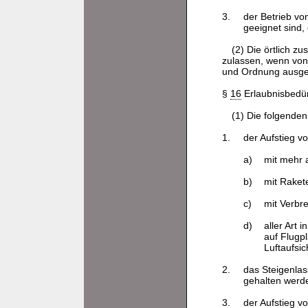
3.
der Betrieb vo
geeignet sind,
(2) Die örtlich 
zulassen, wenn von 
und Ordnung ausg
§
16
Erlaubnisbedür
(1) Die folgende
1.
der Aufstieg v
a)
mit mehr
b)
mit Raket
c)
mit Verbr
d)
aller Art
auf Flugp
Luftaufsic
2.
das Steigenla
gehalten werd
3.
der Aufstieg v