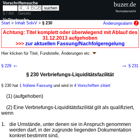
Vorschriftensuche
buzer.de
Normalansicht
§ / Art.
Gesetz
Volltextsuche
Start
>
Inhalt SolvV
>
§ 230
Änderungsalarm
nur in SolvV
Achtung: Titel komplett oder überwiegend mit Ablauf des
31.12.2013 aufgehoben
>>>
zur aktuellen Fassung/Nachfolgeregelung
Hier klicken für
Titel, Fundstelle, Änderungen
etc.
§ 230 - Solvabilitätsverordnung (SolvV)
←
→
§ 229
§ 231
V. v. 14.12.2006
BGBl. I S. 2926
(
Nr. 61
); aufgehoben durch
§ 39
V. v.
§ 230 Verbriefungs-Liquiditätsfazilität
06.12.2013
BGBl. I S. 4168
Geltung ab 01.01.2007; FNA: 7610-2-29
Aufsichtsrechtliche Vorschriften
§ 230 hat
1 frühere Fassung
und wird in
4 Vorschriften zitiert
9 weitere Fassungen
|
wird in 38 Vorschriften zitiert
Teil 2 Adressrisiken
(1) (aufgehoben)
Kapitel 6 Verbriefungen
Abschnitt 1 Anwendungsbereich der
(2) Eine Verbriefungs-Liquiditätsfazilität gilt als qualifiziert,
Verbriefungsregelungen, Begriffsdefinitionen
wenn
1.
die Umstände, unter denen sie in Anspruch genommen
werden darf, in der zugrunde liegenden Dokumentation
konkret bestimmt sind,