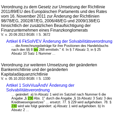
Verordnung zu dem Gesetz zur Umsetzung der Richtlinie
2011/89/EU des Europäischen Parlaments und des Rates
vom 16. November 2011 zur Änderung der Richtlinien
98/78/EG, 2002/87/EG, 2006/48/EG und 2009/138/EG
hinsichtlich der zusätzlichen Beaufsichtigung der
Finanzunternehmen eines Finanzkonglomerats
V. v. 20.09.2013 BGBl. I S. 3672
Artikel 6 FkSolVEV Änderung der Solvabilitätsverordnung
... die Anrechnungsbeträge für ihre Positionen des Handelsbuchs
nach den §§ 8
bis
268 ermitteln." 4. In § 7 Absatz 3, in § 25
Absatz 10 Satz 1 Nummer ...
Verordnung zur weiteren Umsetzung der geänderten
Bankenrichtlinie und der geänderten
Kapitaladäquanzrichtlinie
V. v. 05.10.2010 BGBl. I S. 1330
Artikel 1 SolvVuaÄndV Änderung der
Solvabilitätsverordnung
... geändert: a) In Absatz 1 wird im Satzteil nach Nummer 6 die
Angabe „§
230
Abs. 1" durch die Angabe „§ 1b Absatz 3 Satz 3 des
Kreditwesengesetzes" ... ersetzt. 77. § 229 wird aufgehoben. 78. §
230
wird wie folgt geändert: a) Absatz 1 wird aufgehoben. b) In
Absatz 2 ...