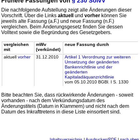
Frühere Fassungen von
§ 230 SolvV
Die nachfolgende Aufstellung zeigt alle Änderungen dieser
Vorschrift. Über die Links
aktuell
und
vorher
können Sie
jeweils alte Fassung (a.F.) und neue Fassung (n.F.)
vergleichen. Beim Änderungsgesetz finden Sie dessen
Volltext sowie die Begründung des Gesetzgebers.
vergleichen
mWv
neue Fassung durch
mit
(verkündet)
aktuell
vorher
31.12.2010
Artikel 1 Verordnung zur weiteren
Umsetzung der geänderten
Bankenrichtlinie und der
geänderten
Kapitaladäquanzrichtlinie
vom 05.10.2010 BGBl. I S. 1330
Bitte beachten Sie, dass rückwirkende Änderungen - soweit
vorhanden - nach dem Verkündungsdatum des
Änderungstitels (Datum in Klammern) und nicht nach dem
Datum des Inkrafttretens in diese Liste einsortiert sind.
Inhaltsverzeichnis
|
Ausdrucken/PDF
|
nach oben