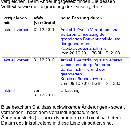
vergleichen. Beim Änderungsgesetz finden Sie dessen
Volltext sowie die Begründung des Gesetzgebers.
vergleichen
mWv
neue Fassung durch
mit
(verkündet)
aktuell
vorher
31.12.2011
Artikel 1 Zweite Verordnung zur
weiteren Umsetzung der
geänderten Bankenrichtlinie und
der geänderten
Kapitaladäquanzrichtlinie
vom 26.10.2011 BGBl. I S. 2103
aktuell
vorher
31.12.2010
Artikel 1 Verordnung zur weiteren
Umsetzung der geänderten
Bankenrichtlinie und der
geänderten
Kapitaladäquanzrichtlinie
vom 05.10.2010 BGBl. I S. 1330
aktuell
vor
Urfassung
31.12.2010
Bitte beachten Sie, dass rückwirkende Änderungen - soweit
vorhanden - nach dem Verkündungsdatum des
Änderungstitels (Datum in Klammern) und nicht nach dem
Datum des Inkrafttretens in diese Liste einsortiert sind.