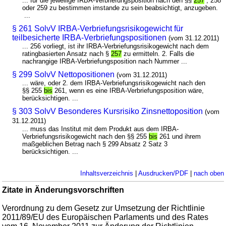
... für die jeweilige IRBA-Verbriefungsposition nach den §§
257
, 258
oder 259 zu bestimmen imstande zu sein beabsichtigt, anzugeben.
...
§ 261 SolvV IRBA-Verbriefungsrisikogewicht für
teilbesicherte IRBA-Verbriefungspositionen
(vom 31.12.2011)
... 256 vorliegt, ist ihr IRBA-Verbriefungsrisikogewicht nach dem
ratingbasierten Ansatz nach §
257
zu ermitteln. 2. Falls die
nachrangige IRBA-Verbriefungsposition nach Nummer ...
§ 299 SolvV Nettopositionen
(vom 31.12.2011)
... wäre, oder 2. dem IRBA-Verbriefungsrisikogewicht nach den
§§ 255
bis
261, wenn es eine IRBA-Verbriefungsposition wäre,
berücksichtigen. ...
§ 303 SolvV Besonderes Kursrisiko Zinsnettoposition
(vom
31.12.2011)
... muss das Institut mit dem Produkt aus dem IRBA-
Verbriefungsrisikogewicht nach den §§ 255
bis
261 und ihrem
maßgeblichen Betrag nach § 299 Absatz 2 Satz 3
berücksichtigen. ...
Inhaltsverzeichnis
|
Ausdrucken/PDF
|
nach oben
Zitate in Änderungsvorschriften
Verordnung zu dem Gesetz zur Umsetzung der Richtlinie
2011/89/EU des Europäischen Parlaments und des Rates