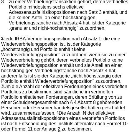
3.
zu einer Verbriefungstransaktion gehört, deren verbrieftes
Portfolio mindestens sechs effektive
Adressenausfallrisikopositionen nach Satz 3 enthält, und
die keinen Anteil an einer höchstrangigen
Verbriefungstranche nach Absatz 4 hat, ist der Kategorie
„granular und nicht-höchstrangig" zuzuordnen.
2
Jede IRBA-Verbriefungsposition nach Absatz 1, die eine
Wiederverbriefungsposition ist, ist der Kategorie
„höchstrangig und Portfolio enthält keine
Wiederverbriefungsposition" zuzuordnen, wenn sie zu einer
Wiederverbriefung gehört, deren verbrieftes Portfolio keine
Wiederverbriefungsposition enthält und sie Anteil an einer
höchstrangigen Verbriefungstranche nach Absatz 4 hat;
anderenfalls ist sie der Kategorie „nicht höchstrangig oder
Portfolio enthält Wiederverbriefungsposition" zuzuordnen.
3
Um die Anzahl der effektiven Forderungen eines verbrieften
Portfolios zu bestimmen, sind sämtliche im verbrieften
Portfolio enthaltenen Forderungen, deren Erfüllung von zu
einer Schuldnergesamtheit nach §
4
Absatz 8 gehörenden
Personen oder Personenhandelsgesellschaften geschuldet
wird, zusammenzufassen.
4
Die Anzahl N der effektiven
Adressenausfallrisikopositionen eines verbrieften Portfolios
ist nach Entscheidung des Instituts alternativ nach Formel 10
oder Formel 11 der Anlage
2
zu bestimmen.