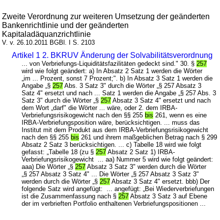
Zweite Verordnung zur weiteren Umsetzung der geänderten
Bankenrichtlinie und der geänderten
Kapitaladäquanzrichtlinie
V. v. 26.10.2011 BGBl. I S. 2103
Artikel 1 2. BKRUV Änderung der Solvabilitätsverordnung
... von Verbriefungs-Liquiditätsfazilitäten gedeckt sind." 30. §
257
wird wie folgt geändert: a) In Absatz 2 Satz 1 werden die Wörter
„im ... Prozent, sonst 7 Prozent;". b) In Absatz 3 Satz 1 werden die
Angabe „§
257
Abs. 3 Satz 3" durch die Wörter „§ 257 Absatz 3
Satz 4" ersetzt und nach ... Satz 1 werden die Angabe „§ 257 Abs. 3
Satz 3" durch die Wörter „§
257
Absatz 3 Satz 4" ersetzt und nach
dem Wort „darf" die Wörter ... wäre, oder 2. dem IRBA-
Verbriefungsrisikogewicht nach den §§ 255
bis
261, wenn es eine
IRBA-Verbriefungsposition wäre, berücksichtigen. ... muss das
Institut mit dem Produkt aus dem IRBA-Verbriefungsrisikogewicht
nach den §§ 255
bis
261 und ihrem maßgeblichen Betrag nach § 299
Absatz 2 Satz 3 berücksichtigen. ... c) Tabelle 18 wird wie folgt
gefasst: „Tabelle 18 (zu §
257
Absatz 2 Satz 1) IRBA-
Verbriefungsrisikogewicht ... aa) Nummer 5 wird wie folgt geändert:
aaa) Die Wörter „§
257
Absatz 3 Satz 3" werden durch die Wörter
„§ 257 Absatz 3 Satz 4" ... Die Wörter „§ 257 Absatz 3 Satz 3"
werden durch die Wörter „§
257
Absatz 3 Satz 4" ersetzt. bbb) Der
folgende Satz wird angefügt: ... angefügt: „Bei Wiederverbriefungen
ist die Zusammenfassung nach §
257
Absatz 3 Satz 3 auf Ebene
der im verbrieften Portfolio enthaltenen Verbriefungspositionen ...