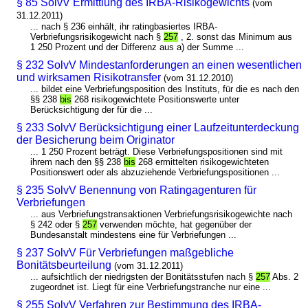
§ 85 SolvV Ermittlung des IRBA-Risikogewichts
(vom
31.12.2011)
... nach § 236 einhält, ihr ratingbasiertes IRBA-
Verbriefungsrisikogewicht nach §
257
, 2. sonst das Minimum aus
1 250 Prozent und der Differenz aus a) der Summe ...
§ 232 SolvV Mindestanforderungen an einen wesentlichen
und wirksamen Risikotransfer
(vom 31.12.2010)
... bildet eine Verbriefungsposition des Instituts, für die es nach den
§§ 238
bis
268 risikogewichtete Positionswerte unter
Berücksichtigung der für die ...
§ 233 SolvV Berücksichtigung einer Laufzeitunterdeckung
der Besicherung beim Originator
... 1 250 Prozent beträgt. Diese Verbriefungspositionen sind mit
ihrem nach den §§ 238
bis
268 ermittelten risikogewichteten
Positionswert oder als abzuziehende Verbriefungspositionen ...
§ 235 SolvV Benennung von Ratingagenturen für
Verbriefungen
... aus Verbriefungstransaktionen Verbriefungsrisikogewichte nach
§ 242 oder §
257
verwenden möchte, hat gegenüber der
Bundesanstalt mindestens eine für Verbriefungen ...
§ 237 SolvV Für Verbriefungen maßgebliche
Bonitätsbeurteilung
(vom 31.12.2011)
... aufsichtlich der niedrigsten der Bonitätsstufen nach §
257
Abs. 2
zugeordnet ist. Liegt für eine Verbriefungstranche nur eine ...
§ 255 SolvV Verfahren zur Bestimmung des IRBA-