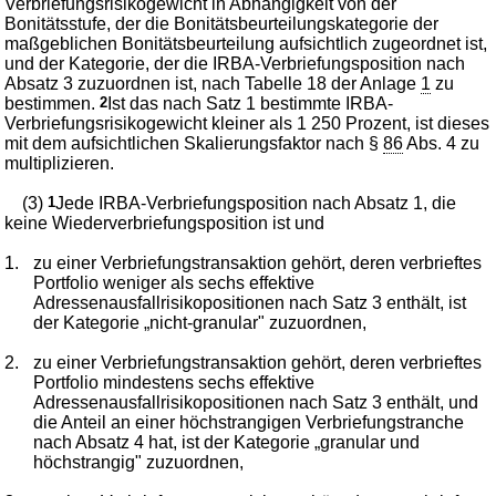
Verbriefungsrisikogewicht in Abhängigkeit von der
Bonitätsstufe, der die Bonitätsbeurteilungskategorie der
maßgeblichen Bonitätsbeurteilung aufsichtlich zugeordnet ist,
und der Kategorie, der die IRBA-Verbriefungsposition nach
Absatz 3 zuzuordnen ist, nach Tabelle 18 der Anlage
1
zu
bestimmen.
2
Ist das nach Satz 1 bestimmte IRBA-
Verbriefungsrisikogewicht kleiner als 1 250 Prozent, ist dieses
mit dem aufsichtlichen Skalierungsfaktor nach §
86
Abs. 4 zu
multiplizieren.
(3)
1
Jede IRBA-Verbriefungsposition nach Absatz 1, die
keine Wiederverbriefungsposition ist und
1.
zu einer Verbriefungstransaktion gehört, deren verbrieftes
Portfolio weniger als sechs effektive
Adressenausfallrisikopositionen nach Satz 3 enthält, ist
der Kategorie „nicht-granular" zuzuordnen,
2.
zu einer Verbriefungstransaktion gehört, deren verbrieftes
Portfolio mindestens sechs effektive
Adressenausfallrisikopositionen nach Satz 3 enthält, und
die Anteil an einer höchstrangigen Verbriefungstranche
nach Absatz 4 hat, ist der Kategorie „granular und
höchstrangig" zuzuordnen,