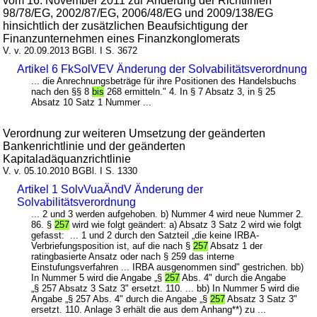
vom 16. November 2011 zur Änderung der Richtlinien
98/78/EG, 2002/87/EG, 2006/48/EG und 2009/138/EG
hinsichtlich der zusätzlichen Beaufsichtigung der
Finanzunternehmen eines Finanzkonglomerats
V. v. 20.09.2013 BGBl. I S. 3672
Artikel 6 FkSolVEV Änderung der Solvabilitätsverordnung
... die Anrechnungsbeträge für ihre Positionen des Handelsbuchs
nach den §§ 8
bis
268 ermitteln." 4. In § 7 Absatz 3, in § 25
Absatz 10 Satz 1 Nummer ...
Verordnung zur weiteren Umsetzung der geänderten
Bankenrichtlinie und der geänderten
Kapitaladäquanzrichtlinie
V. v. 05.10.2010 BGBl. I S. 1330
Artikel 1 SolvVuaÄndV Änderung der
Solvabilitätsverordnung
... 2 und 3 werden aufgehoben. b) Nummer 4 wird neue Nummer 2.
86. §
257
wird wie folgt geändert: a) Absatz 3 Satz 2 wird wie folgt
gefasst: ... 1 und 2 durch den Satzteil „die keine IRBA-
Verbriefungsposition ist, auf die nach §
257
Absatz 1 der
ratingbasierte Ansatz oder nach § 259 das interne
Einstufungsverfahren ... IRBA ausgenommen sind" gestrichen. bb)
In Nummer 5 wird die Angabe „§
257
Abs. 4" durch die Angabe
„§ 257 Absatz 3 Satz 3" ersetzt. 110. ... bb) In Nummer 5 wird die
Angabe „§ 257 Abs. 4" durch die Angabe „§
257
Absatz 3 Satz 3"
ersetzt. 110. Anlage 3 erhält die aus dem Anhang**) zu ...