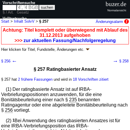
Vorschriftensuche
buzer.de
Normalansicht
§ / Art.
Gesetz
Volltextsuche
Start
>
Inhalt SolvV
>
§ 257
Änderungsalarm
nur in SolvV
Achtung: Titel komplett oder überwiegend mit Ablauf des
31.12.2013 aufgehoben
>>>
zur aktuellen Fassung/Nachfolgeregelung
Hier klicken für
Titel, Fundstelle, Änderungen
etc.
§ 257 - Solvabilitätsverordnung (SolvV)
←
→
§ 256
§ 258
V. v. 14.12.2006
BGBl. I S. 2926
(
Nr. 61
); aufgehoben durch
§ 39
V. v.
§ 257 Ratingbasierter Ansatz
06.12.2013
BGBl. I S. 4168
Geltung ab 01.01.2007; FNA: 7610-2-29
Aufsichtsrechtliche Vorschriften
§ 257 hat
2 frühere Fassungen
und wird in
18 Vorschriften zitiert
9 weitere Fassungen
|
wird in 38 Vorschriften zitiert
Teil 2 Adressrisiken
(1) Der ratingbasierte Ansatz ist auf IRBA-
Kapitel 6 Verbriefungen
Verbriefungspositionen anzuwenden, für die eine
Abschnitt 5 Anrechnung von IRBA-
Bonitätsbeurteilung einer nach §
235
benannten
Verbriefungstransaktionen
Ratingagentur oder eine abgeleitete Bonitätsbeurteilung nach
Unterabschnitt 1 IRBA-Verbriefungsrisikogewicht
§
256
vorliegt.
von IRBA-Verbriefungspositionen
(2)
1
Bei Anwendung des ratingbasierten Ansatzes ist für
eine IRBA-Verbriefungsposition das IRBA-