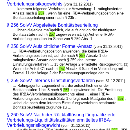
Verbriefungsrisikogewichts
(vom 31.12.2011)
... kommen folgende Verfahren zur Anwendung: 1. ratingbasierter
Ansatz nach §
257
, wenn für eine IRBA-Verbriefungsposition eine
Bonitätsbeurteilung einer nach § 235 ...
§ 256 SolvV Abgeleitete Bonitätsbeurteilung
... ihnen diejenige maßgeblich, die aufsichtlich der niedrigsten
Bonitätsstufe nach §
257
zugewiesen ist. (2) Auf eine IRBA-
Verbriefungsposition im Sinne von § 259 Abs. 1 ...
§ 258 SolvV Aufsichtlicher Formel-Ansatz
(vom 31.12.2011)
... IRBA-Verbriefungsposition anwenden, die keine IRBA-
Verbriefungsposition ist, auf die nach §
257
Absatz 1 der
ratingbasierte Ansatz oder nach § 259 das interne
Einstufungsverfahren ... 13 der Anlage 2 ermittelte Risikogewicht. (3)
Wenn der Anteil C1 nach §
257
Absatz 3 Satz 4 in Verbindung mit
Formel 11 der Anlage 2 der Bemessungsgrundlage der im ...
§ 259 SolvV Internes Einstufungsverfahren
(vom 31.12.2011)
... Ratingagentur zugeordnet ist, die aufsichtlich einer der
Bonitätsstufen 1 bis 8 nach §
257
zugewiesen ist. Die Ermittlung
des IRBA-Verbriefungsrisikogewichts einer ... einer IRBA-
Verbriefungsposition nach Satz 1 erfolgt nach Maßgabe des §
257
,
wobei die nach dem internen Einstufungsverfahren bestimmte
Bonitätsbeurteilung zugrunde zu ...
§ 260 SolvV Nach der Rückfalllösung für qualifizierte
Verbriefungs-Liquiditätsfazilitäten ermitteltes IRBA-
Verbriefungsrisikogewicht
(vom 31.12.2011)