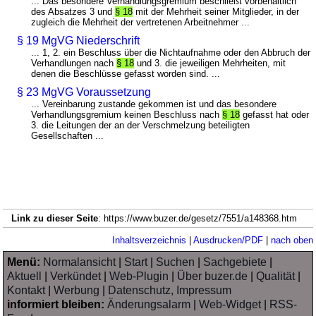
... Das besondere Verhandlungsgremium beschließt vorbehaltlich
des Absatzes 3 und
§ 18
mit der Mehrheit seiner Mitglieder, in der
zugleich die Mehrheit der vertretenen Arbeitnehmer ...
§ 19 MgVG Niederschrift
... 1, 2. ein Beschluss über die Nichtaufnahme oder den Abbruch der
Verhandlungen nach
§ 18
und 3. die jeweiligen Mehrheiten, mit
denen die Beschlüsse gefasst worden sind. ...
§ 23 MgVG Voraussetzung
... Vereinbarung zustande gekommen ist und das besondere
Verhandlungsgremium keinen Beschluss nach
§ 18
gefasst hat oder
3. die Leitungen der an der Verschmelzung beteiligten
Gesellschaften ...
Link zu dieser Seite
: https://www.buzer.de/gesetz/7551/a148368.htm
Inhaltsverzeichnis
|
Ausdrucken/PDF
|
nach oben
Menü:
Normalansicht
|
Start
|
Suchen
|
Sachgebiete
|
Aktuell
|
Verkündet
|
Web-Plugin
|
Über buzer.de
|
Qualität
|
Kontakt
|
Werbung
|
Datenschutz, Impressum
informiert bleiben:
Änderungsalarm
|
Web-Widget
|
RSS-