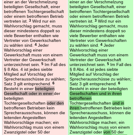
einer an der Verschmelzung
einer an der Verschmelzung
beteiligten Gesellschaft, einer
beteiligten Gesellschaft, einer
betroffenen Tochtergesellschaft
betroffenen Tochtergesellschaft
oder einem betroffenen Betrieb
oder einem betroffenen Betrieb
vertreten ist.
3
Wird nur ein
vertreten ist.
3
Wird nur ein
Wahlvorschlag gemacht, muss
Wahlvorschlag gemacht, muss
dieser mindestens doppelt so
dieser mindestens doppelt so
viele Bewerber enthalten wie
viele Bewerber enthalten wie
Vertreter von Gewerkschaften
Vertreter von Gewerkschaften
zu wählen sind.
4
Jeder
zu wählen sind.
4
Jeder
Wahlvorschlag einer
Wahlvorschlag einer
Gewerkschaft muss von einem
Gewerkschaft muss von einem
Vertreter der Gewerkschaft
Vertreter der Gewerkschaft
unterzeichnet sein.
5
Im Fall des
unterzeichnet sein.
5
Im Fall des
§ 8 Abs. 4 ist jedes siebte
§ 8 Abs. 4 ist jedes siebte
Mitglied auf Vorschlag der
Mitglied auf Vorschlag der
Sprecherausschüsse zu wählen;
Sprecherausschüsse zu wählen;
Satz 3 gilt entsprechend.
6
Satz 3 gilt entsprechend.
6
Besteht in einer
beteiligten
Besteht in einer der beteiligten
Gesellschaft oder in einer
der
Gesellschaften und in ihren
beteiligten
betroffenen
Tochtergesellschaften
oder den
Tochtergesellschaften
und in
betroffenen Betrieben kein
ihren
betroffenen Betrieben kein
Sprecherausschuss, können die
Sprecherausschuss, können die
leitenden Angestellten
leitenden Angestellten
Wahlvorschläge machen; ein
Wahlvorschläge machen; ein
Wahlvorschlag muss von einem
Wahlvorschlag muss von einem
Zwanzigstel oder 50 der
Zwanzigstel oder
von
50 der