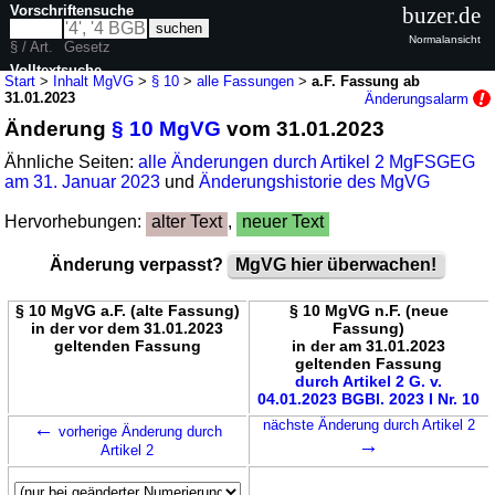
Vorschriftensuche
buzer.de
Normalansicht
§ / Art.
Gesetz
Volltextsuche
Start
>
Inhalt MgVG
>
§ 10
>
alle Fassungen
>
a.F. Fassung ab
31.01.2023
Änderungsalarm
nur in MgVG
Änderung
§ 10 MgVG
vom 31.01.2023
Ähnliche Seiten:
alle Änderungen durch Artikel 2 MgFSGEG
am 31. Januar 2023
und
Änderungshistorie des MgVG
Hervorhebungen:
alter Text
,
neuer Text
Änderung verpasst?
MgVG hier überwachen!
§ 10 MgVG a.F. (alte Fassung)
§ 10 MgVG n.F. (neue
in der vor dem 31.01.2023
Fassung)
geltenden Fassung
in der am 31.01.2023
geltenden Fassung
durch Artikel 2 G. v.
04.01.2023 BGBl. 2023 I Nr. 10
←
nächste Änderung durch Artikel 2
vorherige Änderung durch
→
Artikel 2