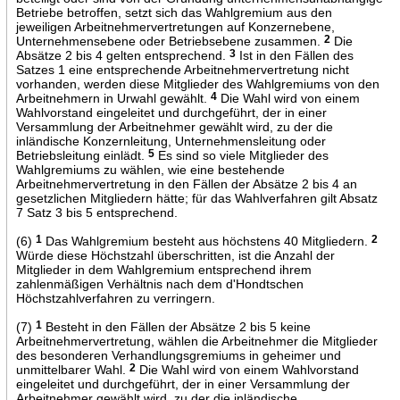
Betriebe betroffen, setzt sich das Wahlgremium aus den
jeweiligen Arbeitnehmervertretungen auf Konzernebene,
Unternehmensebene oder Betriebsebene zusammen.
2
Die
Absätze 2 bis 4 gelten entsprechend.
3
Ist in den Fällen des
Satzes 1 eine entsprechende Arbeitnehmervertretung nicht
vorhanden, werden diese Mitglieder des Wahlgremiums von den
Arbeitnehmern in Urwahl gewählt.
4
Die Wahl wird von einem
Wahlvorstand eingeleitet und durchgeführt, der in einer
Versammlung der Arbeitnehmer gewählt wird, zu der die
inländische Konzernleitung, Unternehmensleitung oder
Betriebsleitung einlädt.
5
Es sind so viele Mitglieder des
Wahlgremiums zu wählen, wie eine bestehende
Arbeitnehmervertretung in den Fällen der Absätze 2 bis 4 an
gesetzlichen Mitgliedern hätte; für das Wahlverfahren gilt Absatz
7 Satz 3 bis 5 entsprechend.
(6)
1
Das Wahlgremium besteht aus höchstens 40 Mitgliedern.
2
Würde diese Höchstzahl überschritten, ist die Anzahl der
Mitglieder in dem Wahlgremium entsprechend ihrem
zahlenmäßigen Verhältnis nach dem d'Hondtschen
Höchstzahlverfahren zu verringern.
(7)
1
Besteht in den Fällen der Absätze 2 bis 5 keine
Arbeitnehmervertretung, wählen die Arbeitnehmer die Mitglieder
des besonderen Verhandlungsgremiums in geheimer und
unmittelbarer Wahl.
2
Die Wahl wird von einem Wahlvorstand
eingeleitet und durchgeführt, der in einer Versammlung der
Arbeitnehmer gewählt wird, zu der die inländische