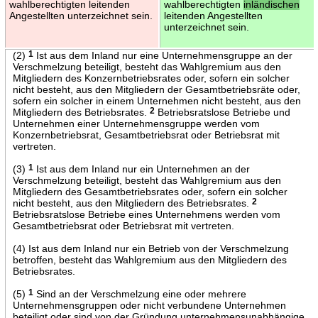
wahlberechtigten leitenden
wahlberechtigten
inländischen
Angestellten unterzeichnet sein.
leitenden Angestellten
unterzeichnet sein.
(2)
1
Ist aus dem Inland nur eine Unternehmensgruppe an der
Verschmelzung beteiligt, besteht das Wahlgremium aus den
Mitgliedern des Konzernbetriebsrates oder, sofern ein solcher
nicht besteht, aus den Mitgliedern der Gesamtbetriebsräte oder,
sofern ein solcher in einem Unternehmen nicht besteht, aus den
Mitgliedern des Betriebsrates.
2
Betriebsratslose Betriebe und
Unternehmen einer Unternehmensgruppe werden vom
Konzernbetriebsrat, Gesamtbetriebsrat oder Betriebsrat mit
vertreten.
(3)
1
Ist aus dem Inland nur ein Unternehmen an der
Verschmelzung beteiligt, besteht das Wahlgremium aus den
Mitgliedern des Gesamtbetriebsrates oder, sofern ein solcher
nicht besteht, aus den Mitgliedern des Betriebsrates.
2
Betriebsratslose Betriebe eines Unternehmens werden vom
Gesamtbetriebsrat oder Betriebsrat mit vertreten.
(4) Ist aus dem Inland nur ein Betrieb von der Verschmelzung
betroffen, besteht das Wahlgremium aus den Mitgliedern des
Betriebsrates.
(5)
1
Sind an der Verschmelzung eine oder mehrere
Unternehmensgruppen oder nicht verbundene Unternehmen
beteiligt oder sind von der Gründung unternehmensunabhängige