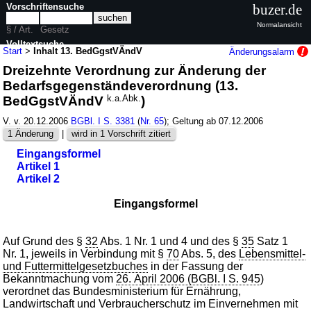
Vorschriftensuche
buzer.de
Normalansicht
§ / Art.
Gesetz
Volltextsuche
Start
>
Inhalt 13. BedGgstVÄndV
Änderungsalarm
Dreizehnte Verordnung zur Änderung der
nur in 13. BedGgstVÄndV
Bedarfsgegenständeverordnung (13.
BedGgstVÄndV
k.a.Abk.
)
V. v. 20.12.2006
BGBl. I S. 3381
(
Nr. 65
); Geltung ab 07.12.2006
1 Änderung
|
wird in 1 Vorschrift zitiert
Eingangsformel
Artikel 1
Artikel 2
Eingangsformel
Auf Grund des §
32
Abs. 1 Nr. 1 und 4 und des §
35
Satz 1
Nr. 1, jeweils in Verbindung mit §
70
Abs. 5, des
Lebensmittel-
und Futtermittelgesetzbuches
in der Fassung der
Bekanntmachung vom
26. April 2006 (BGBl. I S. 945
)
verordnet das Bundesministerium für Ernährung,
Landwirtschaft und Verbraucherschutz im Einvernehmen mit