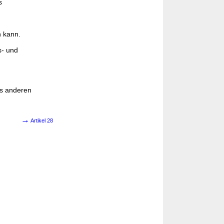
s
n kann.
s- und
es anderen
→
Artikel 28