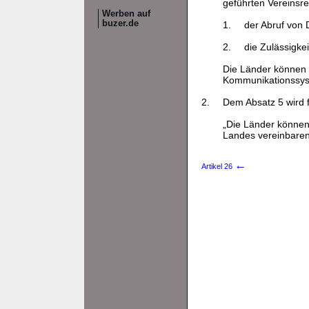
geführten Vereinsreg
Werben auf
buzer.de
1.
der Abruf von 
2.
die Zulässigkei
Die Länder können f
Kommunikationssys
2.
Dem Absatz 5 wird 
„Die Länder können 
Landes vereinbaren
←
Artikel 26