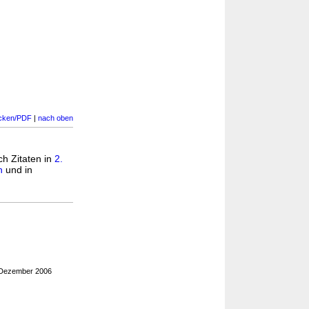
cken/PDF
|
nach oben
ch Zitaten in
2.
n
und in
 Dezember 2006