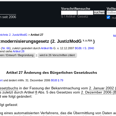
Vorschriftensuche
Vollt
§ / Artikel
Gesetz
n seit 2006
nu
eichnis 2. JustizModG
>
Artikel 27
Ma
tizmodernisierungsgesetz (2. JustizModG
k.a.Abk.
)
6
(
Nr. 66
); zuletzt geändert durch
Artikel 8b
G. v. 12.12.2007
BGBl. I S. 2840
hend siehe
Artikel 28
en / Entwurf / Begründung
|
wird in 26 Vorschriften zitiert
Artikel 27 Änderung des Bürgerlichen Gesetzbuchs
ert
und ändert mWv. 31. Dezember 2006
BGB
§ 79
Gesetzbuchs
in der Fassung der Bekanntmachung vom
2. Januar 2002 (
 zuletzt durch Artikel
8
Abs. 5 des Gesetzes vom
2. Dezember 2006 (B
d wie folgt geändert:
lgt gefasst:
ung eines automatisierten Verfahrens, das die Übermittlung von Daten a