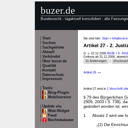
buzer.de
Bundesrecht - tagaktuell konsolidiert - alle Fassunge
Start
Sie sind hier:
Start
>
Inhaltsverz
Suchen
Artikel 27 - 2. Jus
Sachgebiete
Aktuell
G. v. 22.12.2006
BGBl. I S. 341
Verkündet
Geltung ab 31.12.2006, abweic
Über buzer.de
31 Änderungen
|
Drucksach
Qualität
Kontakt
←
Artikel 26
Datenschutz
Impressum
Tools:
Artikel 27 wird in
1 Vorschrift ziti
Blog-Plugin
§
79
des
Bürgerlichen 
Mobilversion
2909, 2003 I S. 738), das
geändert worden ist, wir
Update via:
Web-Widget
1.
Absatz 2 wird wie fo
Feed
Rechtskataster
„(2) Die Einricht