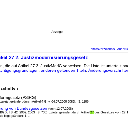
Anzeige
Inhaltsverzeichnis
|
Ausdru
ikel 27 2. Justizmodernisierungsgesetz
n, die auf Artikel 27 2. JustizModG verweisen. Die Liste ist unterteilt na
chtigungsgrundlagen
,
anderen geltenden Titeln
,
Änderungsvorschrifte
schriften
formgesetz (PStRG)
 zuletzt geändert durch Artikel 4 G. v. 04.07.2008 BGBl. I S. 1188
erung von Bundesgesetzen
(vom 12.07.2008)
BGBl. I S. 42, 2909, 2003 I S. 738), zuletzt geändert durch Artikel
27
des Gesetzes vom 22.
e folgt geändert: 1. ...