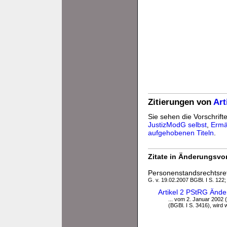
Zitierungen von
Art
Sie sehen die Vorschrifte
JustizModG selbst
,
Ermä
aufgehobenen Titeln
.
Zitate in Änderungsvor
Personenstandsrechtsre
G. v. 19.02.2007 BGBl. I S. 122;
Artikel 2 PStRG Änd
... vom 2. Januar 2002 (
(BGBl. I S. 3416), wird wi