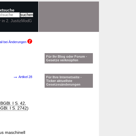
extsuche
r in 2. JustizModG
il bei Änderungen
Für Ihr Blog oder Forum -
Gesetze verknüpfen
→
Artikel 28
Für Ihre Internetseite -
Ticker aktuellste
Gesetzesänderungen
BGBl. I S. 42
,
GBl. I S. 2742
)
us maschinell