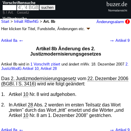
Vorschriftensuche
buzer.de
Normalansicht
§ / Art.
Gesetz
Volltextsuche
Start
>
Inhalt RBerNG
>
Art. 8b
Änderungsalarm
Hier klicken für
Titel, Fundstelle, Änderungen
etc.
nur in RBerNG
Artikel 8b - Gesetz zur Neuregelung des
←
→
Artikel 8a
Artikel 9
Rechtsberatungsrechts (RBerNG
k.a.Abk.
)
Artikel 8b Änderung des 2.
G. v. 12.12.2007
BGBl. I S. 2840
(
Nr. 63
); zuletzt geändert durch
Artikel 6
Justizmodernisierungsgesetzes
G. v. 12.06.2008
BGBl. I S. 1000
Geltung ab 01.07.2008, abweichend siehe
Artikel 20
Artikel 8b wird in
1 Vorschrift zitiert
und ändert mWv. 18. Dezember 2007
2.
45 Änderungen
|
Drucksachen / Entwurf / Begründung
|
JustizModG
Artikel 10
,
Artikel 28
wird in 51 Vorschriften zitiert
Das
2. Justizmodernisierungsgesetz
vom
22. Dezember 2006
(BGBl. I S. 3416
) wird wie folgt geändert:
1.
Artikel
10
Nr. 8 wird aufgehoben.
2.
In Artikel
28
Abs. 2 werden im ersten Teilsatz das Wort
„treten" durch das Wort „tritt" ersetzt und die Wörter „und
Artikel
10
Nr. 8 am 1. Dezember 2008" gestrichen.
←
→
Artikel 8a
Artikel 9