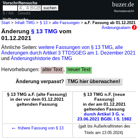
Vorschriftensuche
buzer.de
Normalansicht
§ / Art.
Gesetz
Volltextsuche
Start
>
Inhalt TMG
>
§ 13
>
alle Fassungen
>
a.F. Fassung ab 01.12.2021
Änderungsalarm
Änderung
§ 13 TMG
vom
nur in TMG
01.12.2021
Ähnliche Seiten:
weitere Fassungen von § 13 TMG
,
alle
Änderungen durch Artikel 3 TTDSGEG am 1. Dezember 2021
und
Änderungshistorie des TMG
Hervorhebungen:
alter Text
,
neuer Text
Änderung verpasst?
TMG hier überwachen!
§ 13 TMG a.F. (alte Fassung)
§ 13 TMG n.F. (neue
in der vor dem 01.12.2021
Fassung)
geltenden Fassung
in der am 01.12.2021
geltenden Fassung
durch Artikel 3 G. v.
23.06.2021 BGBl. I S. 1982
←
(galt bis Außerkrafttreten des
frühere Fassung von § 13
Titels am 13.05.2024)