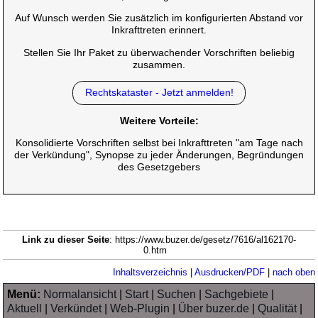
Auf Wunsch werden Sie zusätzlich im konfigurierten Abstand vor
Inkrafttreten erinnert.
Stellen Sie Ihr Paket zu überwachender Vorschriften beliebig
zusammen.
Rechtskataster - Jetzt anmelden!
Weitere Vorteile:
Konsolidierte Vorschriften selbst bei Inkrafttreten "am Tage nach
der Verkündung", Synopse zu jeder Änderungen, Begründungen
des Gesetzgebers
Link zu dieser Seite
: https://www.buzer.de/gesetz/7616/al162170-
0.htm
Inhaltsverzeichnis
|
Ausdrucken/PDF
|
nach oben
Menü:
Normalansicht
|
Start
|
Suchen
|
Sachgebiete
|
Aktuell
|
Verkündet
|
Web-Plugin
|
Über buzer.de
|
Qualität
|