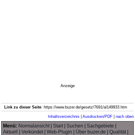
Anzeige
Link zu dieser Seite
: https://www.buzer.de/gesetz/7691/al149933.htm
Inhaltsverzeichnis
|
Ausdrucken/PDF
|
nach oben
Menü:
Normalansicht
|
Start
|
Suchen
|
Sachgebiete
|
Aktuell
|
Verkündet
|
Web-Plugin
|
Über buzer.de
|
Qualität
|