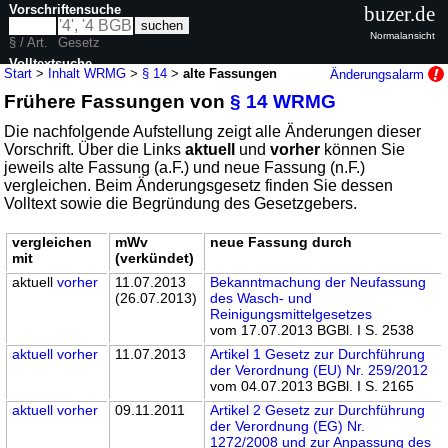
Vorschriftensuche
buzer.de
Normalansicht
§ / Art.
Gesetz
Volltextsuche
Start
>
Inhalt WRMG
>
§ 14
>
alte Fassungen
Änderungsalarm
Frühere Fassungen von
§ 14 WRMG
nur in WRMG
Die nachfolgende Aufstellung zeigt alle Änderungen dieser
Vorschrift. Über die Links
aktuell
und
vorher
können Sie
jeweils alte Fassung (a.F.) und neue Fassung (n.F.)
vergleichen. Beim Änderungsgesetz finden Sie dessen
Volltext sowie die Begründung des Gesetzgebers.
vergleichen
mWv
neue Fassung durch
mit
(verkündet)
aktuell
vorher
11.07.2013
Bekanntmachung der Neufassung
(26.07.2013)
des Wasch- und
Reinigungsmittelgesetzes
vom 17.07.2013 BGBl. I S. 2538
aktuell
vorher
11.07.2013
Artikel 1 Gesetz zur Durchführung
der Verordnung (EU) Nr. 259/2012
vom 04.07.2013 BGBl. I S. 2165
aktuell
vorher
09.11.2011
Artikel 2 Gesetz zur Durchführung
der Verordnung (EG) Nr.
1272/2008 und zur Anpassung des