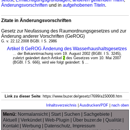
Änderungsvorschriften
und in
aufgehobenen Titeln
.
Zitate in Änderungsvorschriften
Gesetz zur Neufassung des Raumordnungsgesetzes und zur
Änderung anderer Vorschriften (GeROG)
G. v. 22.12.2008 BGBl. I S. 2986
Artikel 8 GeROG Änderung des Wasserhaushaltsgesetzes
... der Bekanntmachung vom 19. August 2002 (BGBl. I S. 3245),
zuletzt geändert durch Artikel
2
des Gesetzes vom 10. Mai 2007
(BGBl. I S. 666), wird wie folgt geändert: § ...
Link zu dieser Seite
: https://www.buzer.de/gesetz/7699/a150008.htm
Inhaltsverzeichnis
|
Ausdrucken/PDF
|
nach oben
Menü:
Normalansicht
|
Start
|
Suchen
|
Sachgebiete
|
Aktuell
|
Verkündet
|
Web-Plugin
|
Über buzer.de
|
Qualität
|
Kontakt
|
Werbung
|
Datenschutz, Impressum