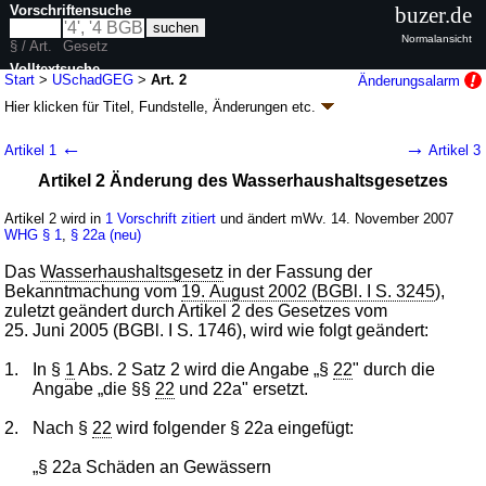
Vorschriftensuche
buzer.de
Normalansicht
§ / Art.
Gesetz
Volltextsuche
Start
>
USchadGEG
>
Art. 2
Änderungsalarm
Hier klicken für
Titel, Fundstelle, Änderungen
etc.
nur in USchadGEG
Artikel 2 - Gesetz zur Umsetzung der Richtlinie
←
→
Artikel 1
Artikel 3
des Europäischen Parlaments und des Rates
Artikel 2 Änderung des Wasserhaushaltsgesetzes
über die Umwelthaftung zur Vermeidung und
Sanierung von Umweltschäden
Artikel 2 wird in
1 Vorschrift zitiert
und ändert mWv. 14. November 2007
(USchadGEG
k.a.Abk.
)
WHG
§ 1
,
§ 22a (neu)
G. v. 10.05.2007
BGBl. I S. 666
(
Nr. 19
); Geltung ab 14.11.2007
Das
Wasserhaushaltsgesetz
in der Fassung der
4 Änderungen
|
Drucksachen / Entwurf / Begründung
|
Bekanntmachung vom
19. August 2002 (BGBl. I S. 3245
),
wird in 19 Vorschriften zitiert
zuletzt geändert durch Artikel 2 des Gesetzes vom
25. Juni 2005 (BGBl. I S. 1746), wird wie folgt geändert:
1.
In §
1
Abs. 2 Satz 2 wird die Angabe „§
22
" durch die
Angabe „die §§
22
und 22a" ersetzt.
2.
Nach §
22
wird folgender § 22a eingefügt:
„§ 22a Schäden an Gewässern