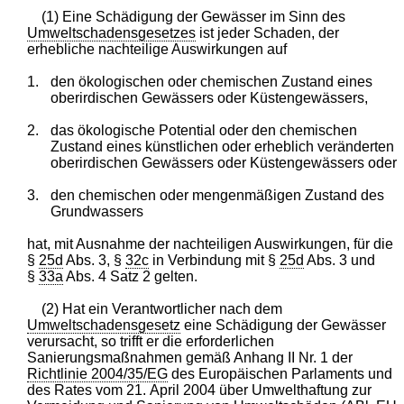
(1) Eine Schädigung der Gewässer im Sinn des
Umweltschadensgesetzes
ist jeder Schaden, der
erhebliche nachteilige Auswirkungen auf
1.
den ökologischen oder chemischen Zustand eines
oberirdischen Gewässers oder Küstengewässers,
2.
das ökologische Potential oder den chemischen
Zustand eines künstlichen oder erheblich veränderten
oberirdischen Gewässers oder Küstengewässers oder
3.
den chemischen oder mengenmäßigen Zustand des
Grundwassers
hat, mit Ausnahme der nachteiligen Auswirkungen, für die
§
25d
Abs. 3, §
32c
in Verbindung mit §
25d
Abs. 3 und
§
33a
Abs. 4 Satz 2 gelten.
(2) Hat ein Verantwortlicher nach dem
Umweltschadensgesetz
eine Schädigung der Gewässer
verursacht, so trifft er die erforderlichen
Sanierungsmaßnahmen gemäß Anhang II Nr. 1 der
Richtlinie 2004/35/EG
des Europäischen Parlaments und
des Rates vom 21. April 2004 über Umwelthaftung zur