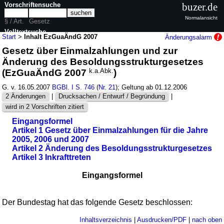
Vorschriftensuche
buzer.de
Normalansicht
§ / Art.
Gesetz
Volltextsuche
Start
>
Inhalt EzGuaÄndG 2007
Änderungsalarm
Gesetz über Einmalzahlungen und zur
nur in EzGuaÄndG 2007
Änderung des Besoldungsstrukturgesetzes
(EzGuaÄndG 2007
k.a.Abk.
)
G. v. 16.05.2007
BGBl. I S. 746
(
Nr. 21
); Geltung ab 01.12.2006
2 Änderungen
|
Drucksachen / Entwurf / Begründung
|
wird in 2 Vorschriften zitiert
Eingangsformel
Artikel 1 Gesetz über Einmalzahlungen für die Jahre
2005, 2006 und 2007
Artikel 2 Änderung des Besoldungsstrukturgesetzes
Artikel 3 Inkrafttreten
Eingangsformel
Der Bundestag hat das folgende Gesetz beschlossen:
Inhaltsverzeichnis
|
Ausdrucken/PDF
|
nach oben