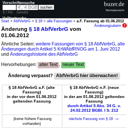
Vorschriftensuche
buzer.de
Normalansicht
§ / Art.
Gesetz
Volltextsuche
Start
>
AbfVerbrG
>
§ 18
>
alle Fassungen
>
a.F. Fassung ab 01.06.2012
Änderungsalarm
Änderung
§ 18 AbfVerbrG
vom
nur in AbfVerbrG
01.06.2012
Ähnliche Seiten:
weitere Fassungen von § 18 AbfVerbrG
,
alle
Änderungen durch Artikel 5 KrWAbfRNOG am 1. Juni 2012
und
Änderungshistorie des AbfVerbrG
Hervorhebungen:
alter Text
,
neuer Text
Änderung verpasst?
AbfVerbrG hier überwachen!
§ 18 AbfVerbrG a.F. (alte
§ 18 AbfVerbrG n.F. (neue
Fassung)
Fassung)
in der vor dem 01.06.2012
in der am 01.06.2012 geltenden
geltenden Fassung
Fassung
durch Artikel 5 Abs. 34 G. v.
24.02.2012 BGBl. I S. 212
→
(keine frühere Fassung
nächste Fassung von § 18
vorhanden)