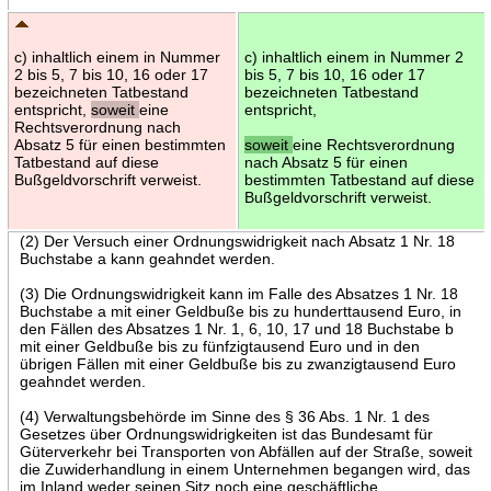
c) inhaltlich einem in Nummer
c) inhaltlich einem in Nummer 2
2 bis 5, 7 bis 10, 16 oder 17
bis 5, 7 bis 10, 16 oder 17
bezeichneten Tatbestand
bezeichneten Tatbestand
entspricht,
soweit
eine
entspricht,
Rechtsverordnung nach
Absatz 5 für einen bestimmten
soweit
eine Rechtsverordnung
Tatbestand auf diese
nach Absatz 5 für einen
Bußgeldvorschrift verweist.
bestimmten Tatbestand auf diese
Bußgeldvorschrift verweist.
(2) Der Versuch einer Ordnungswidrigkeit nach Absatz 1 Nr. 18
Buchstabe a kann geahndet werden.
(3) Die Ordnungswidrigkeit kann im Falle des Absatzes 1 Nr. 18
Buchstabe a mit einer Geldbuße bis zu hunderttausend Euro, in
den Fällen des Absatzes 1 Nr. 1, 6, 10, 17 und 18 Buchstabe b
mit einer Geldbuße bis zu fünfzigtausend Euro und in den
übrigen Fällen mit einer Geldbuße bis zu zwanzigtausend Euro
geahndet werden.
(4) Verwaltungsbehörde im Sinne des § 36 Abs. 1 Nr. 1 des
Gesetzes über Ordnungswidrigkeiten ist das Bundesamt für
Güterverkehr bei Transporten von Abfällen auf der Straße, soweit
die Zuwiderhandlung in einem Unternehmen begangen wird, das
im Inland weder seinen Sitz noch eine geschäftliche