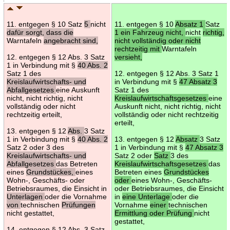
11. entgegen § 10 Satz
5
nicht
11. entgegen § 10
Absatz 1
Satz
dafür sorgt, dass die
1 ein Fahrzeug nicht,
nicht
richtig,
Warntafeln
angebracht sind,
nicht vollständig oder nicht
rechtzeitig mit
Warntafeln
12. entgegen § 12 Abs. 3 Satz
versieht,
1 in Verbindung mit §
40 Abs. 2
Satz 1 des
12. entgegen § 12 Abs. 3 Satz 1
Kreislaufwirtschafts- und
in Verbindung mit §
47 Absatz 3
Abfallgesetzes
eine Auskunft
Satz 1 des
nicht, nicht richtig, nicht
Kreislaufwirtschaftsgesetzes
eine
vollständig oder nicht
Auskunft nicht, nicht richtig, nicht
rechtzeitig erteilt,
vollständig oder nicht rechtzeitig
erteilt,
13. entgegen § 12
Abs.
3 Satz
1 in Verbindung mit §
40 Abs. 2
13. entgegen § 12
Absatz
3 Satz
Satz 2 oder 3 des
1 in Verbindung mit §
47 Absatz 3
Kreislaufwirtschafts- und
Satz 2 oder
Satz
3 des
Abfallgesetzes
das Betreten
Kreislaufwirtschaftsgesetzes
das
eines
Grundstückes,
eines
Betreten eines
Grundstückes
Wohn-, Geschäfts- oder
oder
eines Wohn-, Geschäfts-
Betriebsraumes, die Einsicht in
oder Betriebsraumes, die Einsicht
Unterlagen
oder die Vornahme
in
eine Unterlage
oder die
von
technischen
Prüfungen
Vornahme
einer
technischen
nicht gestattet,
Ermittlung oder Prüfung
nicht
gestattet,
14. entgegen § 12 Abs. 3 Satz