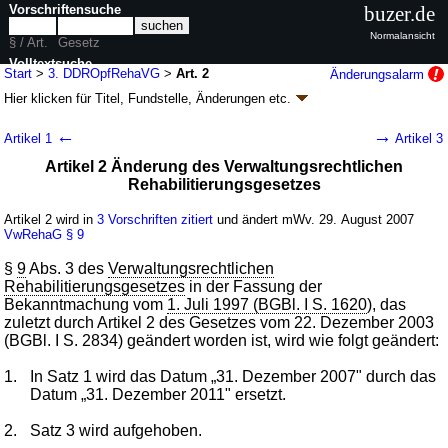
Vorschriftensuche
buzer.de
Normalansicht
§ / Art.
Gesetz
Volltextsuche
Start
>
3. DDROpfRehaVG
>
Art. 2
Änderungsalarm
Hier klicken für
Titel, Fundstelle, Änderungen
etc.
nur in 3. DDROpfRehaVG
Artikel 2 - Drittes Gesetz zur Verbesserung
←
→
Artikel 1
Artikel 3
rehabilitierungsrechtlicher Vorschriften für
Artikel 2 Änderung des Verwaltungsrechtlichen
Opfer der politischen Verfolgung in der
Rehabilitierungsgesetzes
ehemaligen DDR (3. DDROpfRehaVG
k.a.Abk.
)
Artikel 2 wird in
3 Vorschriften zitiert
und ändert mWv. 29. August 2007
G. v. 21.08.2007
BGBl. I S. 2118
(
Nr. 43
); Geltung ab 29.08.2007
VwRehaG
§ 9
4 Änderungen
|
Drucksachen / Entwurf / Begründung
|
wird in 8 Vorschriften zitiert
§
9
Abs. 3 des
Verwaltungsrechtlichen
Rehabilitierungsgesetzes
in der Fassung der
Bekanntmachung vom
1. Juli 1997 (BGBl. I S. 1620
), das
zuletzt durch Artikel 2 des Gesetzes vom 22. Dezember 2003
(BGBl. I S. 2834) geändert worden ist, wird wie folgt geändert:
1.
In Satz 1 wird das Datum „31. Dezember 2007" durch das
Datum „31. Dezember 2011" ersetzt.
2.
Satz 3 wird aufgehoben.