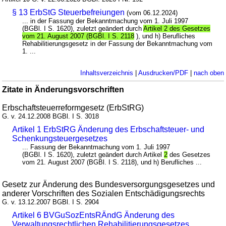
§ 13 ErbStG Steuerbefreiungen
(vom 06.12.2024)
... in der Fassung der Bekanntmachung vom 1. Juli 1997
(BGBl. I S. 1620), zuletzt geändert durch
Artikel 2 des Gesetzes
vom 21. August 2007 (BGBl. I S. 2118
), und h) Berufliches
Rehabilitierungsgesetz in der Fassung der Bekanntmachung vom
1. ...
Inhaltsverzeichnis
|
Ausdrucken/PDF
|
nach oben
Zitate in Änderungsvorschriften
Erbschaftsteuerreformgesetz (ErbStRG)
G. v. 24.12.2008 BGBl. I S. 3018
Artikel 1 ErbStRG Änderung des Erbschaftsteuer- und
Schenkungsteuergesetzes
... Fassung der Bekanntmachung vom 1. Juli 1997
(BGBl. I S. 1620), zuletzt geändert durch Artikel
2
des Gesetzes
vom 21. August 2007 (BGBl. I S. 2118), und h) Berufliches ...
Gesetz zur Änderung des Bundesversorgungsgesetzes und
anderer Vorschriften des Sozialen Entschädigungsrechts
G. v. 13.12.2007 BGBl. I S. 2904
Artikel 6 BVGuSozEntsRÄndG Änderung des
Verwaltungsrechtlichen Rehabilitierungsgesetzes