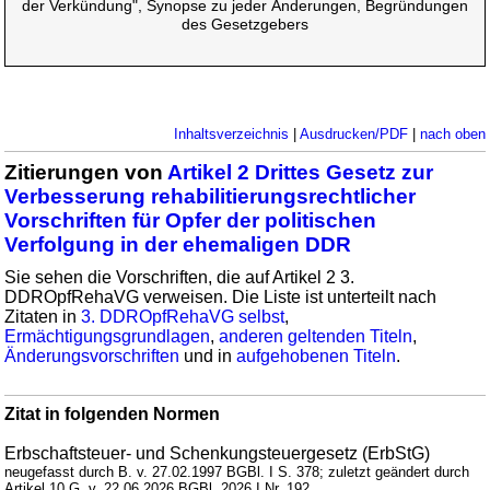
der Verkündung", Synopse zu jeder Änderungen, Begründungen
des Gesetzgebers
Inhaltsverzeichnis
|
Ausdrucken/PDF
|
nach oben
Zitierungen von
Artikel 2 Drittes Gesetz zur
Verbesserung rehabilitierungsrechtlicher
Vorschriften für Opfer der politischen
Verfolgung in der ehemaligen DDR
Sie sehen die Vorschriften, die auf Artikel 2 3.
DDROpfRehaVG verweisen. Die Liste ist unterteilt nach
Zitaten in
3. DDROpfRehaVG selbst
,
Ermächtigungsgrundlagen
,
anderen geltenden Titeln
,
Änderungsvorschriften
und in
aufgehobenen Titeln
.
Zitat in folgenden Normen
Erbschaftsteuer- und Schenkungsteuergesetz (ErbStG)
neugefasst durch B. v. 27.02.1997 BGBl. I S. 378; zuletzt geändert durch
Artikel 10 G. v. 22.06.2026 BGBl. 2026 I Nr. 192