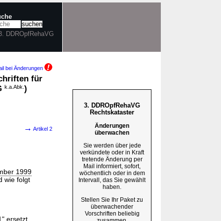
uche
n 3. DDROpfRehaVG
il bei Änderungen
hriften für
VG
k.a.Abk.
)
3. DDROpfRehaVG
Rechtskataster
Änderungen
→
Artikel 2
überwachen
Sie werden über jede
verkündete oder in Kraft
tretende Änderung per
Mail informiert, sofort,
mber 1999
wöchentlich oder in dem
 wie folgt
Intervall, das Sie gewählt
haben.
Stellen Sie Ihr Paket zu
überwachender
Vorschriften beliebig
 ersetzt.
zusammen.