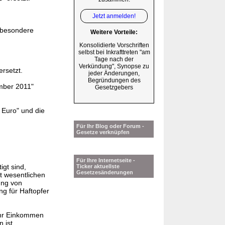
Jetzt anmelden!
„besondere
Weitere Vorteile:
Konsolidierte Vorschriften
selbst bei Inkrafttreten "am
Tage nach der
Verkündung", Synopse zu
rsetzt.
jeder Änderungen,
Begründungen des
mber 2011"
Gesetzgebers
 Euro" und die
Für Ihr Blog oder Forum -
Gesetze verknüpfen
Für Ihre Internetseite -
igt sind,
Ticker aktuellste
Gesetzesänderungen
t wesentlichen
ung von
g für Haftopfer
 ihr Einkommen
 ist