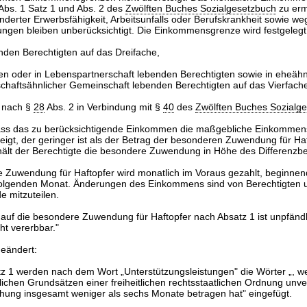
Abs. 1 Satz 1 und Abs. 2 des
Zwölften Buches Sozialgesetzbuch
zu erm
nderter Erwerbsfähigkeit, Arbeitsunfalls oder Berufskrankheit sowie w
ungen bleiben unberücksichtigt. Die Einkommensgrenze wird festgelegt
enden Berechtigten auf das Dreifache,
ten oder in Lebenspartnerschaft lebenden Berechtigten sowie in eheähnl
chaftsähnlicher Gemeinschaft lebenden Berechtigten auf das Vierfach
s nach §
28
Abs. 2 in Verbindung mit §
40
des
Zwölften Buches Sozialg
 dass das zu berücksichtigende Einkommen die maßgebliche Einkomme
eigt, der geringer ist als der Betrag der besonderen Zuwendung für Ha
hält der Berechtigte die besondere Zuwendung in Höhe des Differenzbe
e Zuwendung für Haftopfer wird monatlich im Voraus gezahlt, beginnen
 folgenden Monat. Änderungen des Einkommens sind von Berechtigten u
e mitzuteilen.
 auf die besondere Zuwendung für Haftopfer nach Absatz 1 ist unpfändb
ht vererbbar."
geändert:
tz 1 werden nach dem Wort „Unterstützungsleistungen" die Wörter „, w
lichen Grundsätzen einer freiheitlichen rechtsstaatlichen Ordnung unv
ehung insgesamt weniger als sechs Monate betragen hat" eingefügt.