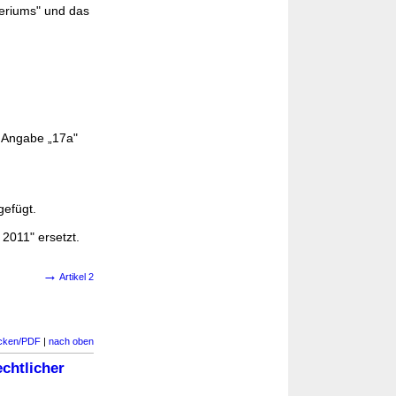
teriums" und das
 Angabe „17a"
gefügt.
2011" ersetzt.
→
Artikel 2
cken/PDF
|
nach oben
echtlicher