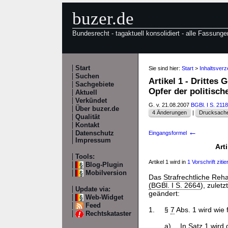
buzer.de
Bundesrecht - tagaktuell konsolidiert - alle Fassunge
Start
Sie sind hier:
Start
>
Inhaltsver
Suchen
Artikel 1 - Drittes
Sachgebiete
Opfer der politisc
Aktuell
Verkündet
G. v. 21.08.2007
BGBl. I S. 2118
Über buzer.de
4 Änderungen
|
Drucksache
Qualität
Kontakt
←
Datenschutz
Eingangsformel
Impressum
Art
Tools:
Artikel 1 wird in
1 Vorschrift zitier
Blog-Plugin
Mobilversion
Das
Strafrechtliche Reha
(BGBl. I S. 2664
), zulet
Update via:
geändert:
Web-Widget
Feed
1.
§
7
Abs. 1 wird wie 
Rechtskataster
a)
In Satz 1 wir