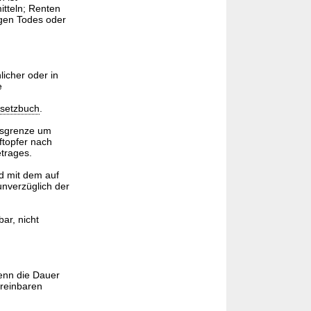
itteln; Renten
egen Todes oder
icher oder in
e
esetzbuch
.
nsgrenze um
ftopfer nach
trages.
d mit dem auf
nverzüglich der
ar, nicht
enn die Dauer
ereinbaren