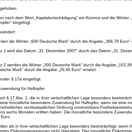
fgehoben.
en nach dem Wort „Kapitalentschädigung" ein Komma und die Wörter 
opfer" eingefügt.
geändert:
rden die Wörter „600 Deutsche Mark" durch die Angabe „306,78 Euro" e
atz 1 wird das Datum „31. Dezember 2007" durch das Datum „31. Deze
tz 2 werden die Wörter „300 Deutsche Mark" durch die Angabe „153,39
tsche Mark" durch die Angabe „25,56 Euro" ersetzt.
ender § 17a eingefügt:
uwendung für Haftopfer
nach §
17
Abs. 1, die in ihrer wirtschaftlichen Lage besonders beeinträcht
 eine monatliche besondere Zuwendung für Haftopfer, wenn sie eine mi
reiheitlichen rechtsstaatlichen Ordnung unvereinbare Freiheitsentzieh
ns sechs Monaten erlitten haben. Die monatliche besondere Zuwendun
 Euro.
elten als in ihrer wirtschaftlichen Lage besonders beeinträchtigt, wenn
immten Einkommensgrenzen nicht übersteigt. Das monatliche Einkommen