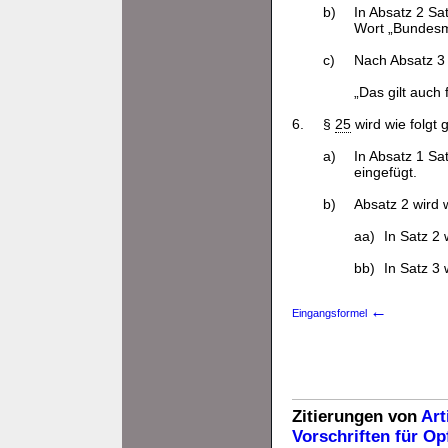
b)
In Absatz 2 Sa
Wort „Bundesmi
c)
Nach Absatz 3 
„Das gilt auch
6.
§
25
wird wie folgt 
a)
In Absatz 1 Sa
eingefügt.
b)
Absatz 2 wird w
aa)
In Satz 2
bb)
In Satz 3
←
Eingangsformel
Zitierungen von
Art
Vorschriften für Op