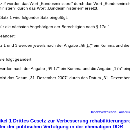
tz 2 werden das Wort „Bundesministers" durch das Wort „Bundesminis
nistern" durch das Wort „Bundesministerien" ersetzt.
Satz 1 wird folgender Satz eingefügt:
 für die nächsten Angehörigen der Berechtigten nach § 17a."
geändert:
tz 1 und 3 werden jeweils nach der Angabe „§§
17
" ein Komma und die
ie folgt geändert:
 werden nach der Angabe „§§
17
" ein Komma und die Angabe „17a" ein
 wird das Datum „31. Dezember 2007" durch das Datum „31. Dezember 
Inhaltsverzeichnis
|
Ausdru
ikel 1 Drittes Gesetz zur Verbesserung rehabilitierungsr
fer der politischen Verfolgung in der ehemaligen DDR