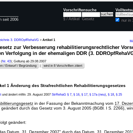
Vorschriftensuche
Volltexts
§ / Artikel
Gesetz
n seit 2006
nur i
zeichnis 3. DDROpfRehaVG
>
Artikel 1
Ma
 Gesetz zur Verbesserung rehabilitierungsrechtlicher Vorsc
hen Verfolgung in der ehemaligen DDR (3. DDROpfReha
(
Nr. 43
); Geltung ab 29.08.2007
n / Entwurf / Begründung
|
wird in 8 Vorschriften zitiert
ikel 1 Änderung des Strafrechtlichen Rehabilitierungsgesetzes
t
und ändert mWv. 29. August 2007
StrRehaG
§ 7
,
§ 16
,
§ 17
,
§ 17a (neu)
,
§ 18
,
§ 25
bilitierungsgesetz
in der Fassung der Bekanntmachung vom
17. Deze
zt geändert durch das Gesetz vom 3. August 2005 (BGBl. I S. 2266), wird
folgt geändert:
d das Datum „31. Dezember 2007" durch das Datum „31. Dezember 2011"