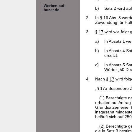
Werben auf
b)
Satz 2 wird au
buzer.de
2.
In §
16
Abs. 3 werd
Zuwendung für Haft
3.
§
17
wird wie folgt 
a)
In Absatz 1 we
b)
In Absatz 4 S
ersetzt.
c)
In Absatz 5 Sa
Wörter „50 Deu
4.
Nach §
17
wird folg
„§ 17a Besondere Z
(1) Berechtigte 
erhalten auf Antrag
Grundsätzen einer f
insgesamt mindeste
beläuft sich auf 250
(2) Berechtigte g
die in Satz 3 best