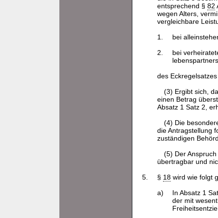
entsprechend §
82
wegen Alters, vermi
vergleichbare Leist
1.
bei alleinsteh
2.
bei verheirate
lebenspartners
des Eckregelsatze
(3) Ergibt sich,
einen Betrag überst
Absatz 1 Satz 2, er
(4) Die besonder
die Antragstellung
zuständigen Behörd
(5) Der Anspruch
übertragbar und nic
5.
§
18
wird wie folgt 
a)
In Absatz 1 Sa
der mit wesent
Freiheitsentzi