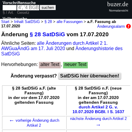
Vorschriftensuche
buzer.de
Normalansicht
§ / Art.
Gesetz
Volltextsuche
Start
>
Inhalt SatDSiG
>
§ 28
>
alle Fassungen
>
a.F. Fassung ab
17.07.2020
Änderungsalarm
nur in SatDSiG
Änderung
§ 28 SatDSiG
vom 17.07.2020
Ähnliche Seiten:
alle Änderungen durch Artikel 2 1.
AWGuaÄndG am 17. Juli 2020
und
Änderungshistorie des
SatDSiG
Hervorhebungen:
alter Text
,
neuer Text
Änderung verpasst?
SatDSiG hier überwachen!
§ 28 SatDSiG a.F. (alte
§ 28 SatDSiG n.F. (neue
Fassung)
Fassung)
in der vor dem 17.07.2020
in der am 17.07.2020
geltenden Fassung
geltenden Fassung
durch Artikel 2 G. v.
10.07.2020 BGBl. I S. 1637
←
nächste Änderung durch Artikel 2
vorherige Änderung durch
→
Artikel 2