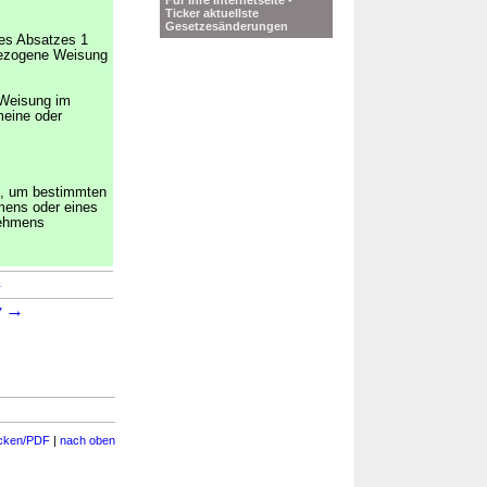
Für Ihre Internetseite -
Ticker aktuellste
Gesetzesänderungen
des Absatzes 1
 bezogene Weisung
 Weisung im
meine oder
d, um bestimmten
mens oder eines
nehmens
→
→
7
cken/PDF
|
nach oben