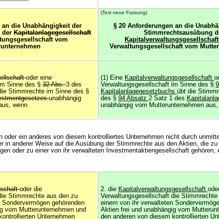
(Text neue Fassung)
 an die Unabhängigkeit der
§ 20 Anforderungen an die Unabhä
 der
Kapitalanlagegesellschaft
Stimmrechtsausübung d
tungsgesellschaft vom
Kapitalverwaltungsgesellschaf
runternehmen
Verwaltungsgesellschaft vom Mutte
ellschaft
oder eine
(1) Eine
Kapitalverwaltungsgesellschaft
o
 im Sinne des §
32 Abs.
3 des
Verwaltungsgesellschaft im Sinne des §
9
die Stimmrechte im Sinne des §
Kapitalanlagegesetzbuchs
übt die Stimmr
estmentgesetzes
unabhängig
des §
94 Absatz
2 Satz 1 des
Kapitalanl
aus, wenn
unabhängig vom Mutterunternehmen aus,
 oder ein anderes von diesem kontrolliertes Unternehmen nicht durch unmitte
r in anderer Weise auf die Ausübung der Stimmrechte aus den Aktien, die zu
en oder zu einer von ihr verwalteten Investmentaktiengesellschaft gehören, e
lschaft
oder die
2. die
Kapitalverwaltungsgesellschaft
oder
die Stimmrechte aus den zu
Verwaltungsgesellschaft die Stimmrechte
en Sondervermögen gehörenden
einem von ihr verwalteten Sondervermög
gig vom Mutterunternehmen und
Aktien frei und unabhängig vom Mutteru
ontrollierten Unternehmen
den anderen von diesem kontrollierten U