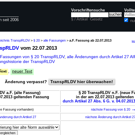
Vorschriftensuche
Vollt
§ / Artikel
Gesetz
n seit 2006
nu
zeichnis TranspRLDV
>
§ 20
>
alle Fassungen
>
a.F. Fassung ab 22.07.2013
Ma
nspRLDV
vom 22.07.2013
 Fassungen von § 20 TranspRLDV
,
alle Änderungen durch Artikel 27
ngshistorie der TranspRLDV
Text
,
neuer Text
Änderung verpasst?
TranspRLDV hier überwachen!
DV a.F. (alte Fassung)
§ 20 TranspRLDV n.F. (neue F
07.2013 geltenden Fassung
in der am 22.07.2013 geltende
durch Artikel 27 Abs. 6 G. v. 04.07.201
ere Fassung vorhanden)
nächste Fassung von § 20
nderung durch Artikel 27
nächste Änderung durch Artikel 2