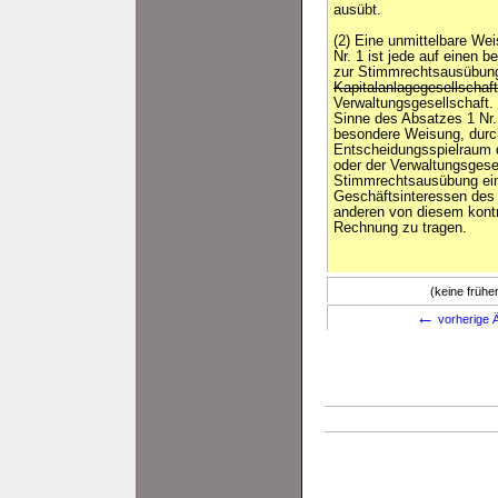
ausübt.
(2) Eine unmittelbare We
Nr. 1 ist jede auf einen
zur Stimmrechtsausübung
Kapitalanlagegesellschaf
Verwaltungsgesellschaft.
Sinne des Absatzes 1 Nr. 
besondere Weisung, durch
Entscheidungsspielraum
oder der Verwaltungsgesel
Stimmrechtsausübung ein
Geschäftsinteressen des
anderen von diesem kontr
Rechnung zu tragen.
(keine früh
←
vorherige Ä