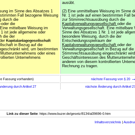
ausübt.
isung im Sinne des Absatzes 1
(2) Eine unmittelbare Weisung im Sinne 
 bestimmten Fall bezogene Weisung
Nr. 1 ist jede auf einen bestimmten Fall
 durch die
zur Stimmrechtsausübung durch die
t
oder die
Kapitalverwaltungsgesellschaft
oder die
 Eine mittelbare Weisung im
Verwaltungsgesellschaft. Eine mittelbare
1 ist jede allgemeine oder
Sinne des Absatzes 1 Nr. 1 ist jede allge
 die der
besondere Weisung, durch die der
 der
Kapitalanlagegesellschaft
Entscheidungsspielraum der
lschaft in Bezug auf die
Kapitalverwaltungsgesellschaft
oder der
geschränkt wird, um bestimmten
Verwaltungsgesellschaft in Bezug auf die
 Mutterunternehmens oder eines
Stimmrechtsausübung eingeschränkt wir
ollierten Unternehmens
Geschäftsinteressen des Mutterunterneh
anderen von diesem kontrollierten Unter
Rechnung zu tragen.
ere Fassung vorhanden)
nächste Fassung von § 20
nderung durch Artikel 27
nächste Änderung durch Artikel 2
Link zu dieser Seite
: https://www.buzer.de/gesetz/8134/al39696-0.htm
Inhaltsverzeichnis
|
Ausdru