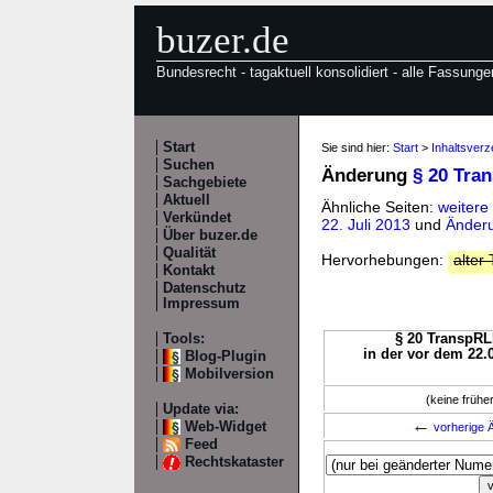
buzer.de
Bundesrecht - tagaktuell konsolidiert - alle Fassunge
Start
Sie sind hier:
Start
>
Inhaltsver
Suchen
Änderung
§ 20 Tra
Sachgebiete
Aktuell
Ähnliche Seiten:
weitere
Verkündet
22. Juli 2013
und
Änderu
Über buzer.de
Qualität
Hervorhebungen:
alter 
Kontakt
Datenschutz
Impressum
Tools:
§ 20 TranspRL
in der vor dem 22.
Blog-Plugin
Mobilversion
(keine früh
Update via:
←
Web-Widget
vorherige Ä
Feed
Rechtskataster