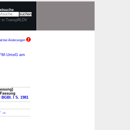
extsuche
r in TranspRLDV
il bei Änderungen
 AIFM-UmsG am
assung)
n Fassung
3 BGBl. I S. 1981
→
→
7