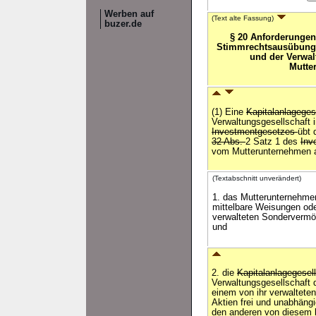
Werben auf
(Text alte Fassung)
buzer.de
§ 20 Anforderungen
Stimmrechtsausübung
und der Verwal
Mutte
(1) Eine
Kapitalanlageges
Verwaltungsgesellschaft
Investmentgesetzes
übt 
32 Abs.
2 Satz 1 des
Inv
vom Mutterunternehmen 
(Textabschnitt unverändert)
1. das Mutterunternehmen
mittelbare Weisungen ode
verwalteten Sondervermög
und
2. die
Kapitalanlagegesel
Verwaltungsgesellschaft 
einem von ihr verwaltet
Aktien frei und unabhän
den anderen von diesem k