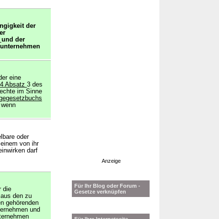
ngigkeit der
er
t
und der
runternehmen
der eine
4 Absatz
3 des
echte im Sinne
agegesetzbuchs
 wenn
lbare oder
 einem von ihr
inwirken darf
Anzeige
Für Ihr Blog oder Forum -
 die
Gesetze verknüpfen
 aus den zu
en gehörenden
nternehmen und
nternehmen