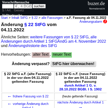
Vorschriftensuche
buzer.de
Normalansicht
§ / Art.
Gesetz
Volltextsuche
Start
>
Inhalt StFG
>
§ 22
>
alle Fassungen
>
a.F. Fassung ab 04.11.2022
Änderungsalarm
Änderung
§ 22 StFG
vom
nur in StFG
04.11.2022
Ähnliche Seiten:
weitere Fassungen von § 22 StFG
,
alle
Änderungen durch Artikel 1 StFGÄndG am 4. November 2022
und
Änderungshistorie des StFG
Hervorhebungen:
alter Text
,
neuer Text
Änderung verpasst?
StFG hier überwachen!
§ 22 StFG a.F. (alte Fassung)
§ 22 StFG n.F. (neue Fassung)
in der vor dem 04.11.2022
in der am 04.11.2022
geltenden Fassung
geltenden Fassung
durch Artikel 1 G. v.
28.10.2022 BGBl. I S. 1902
←
frühere Fassung von § 22
(heute geltende Fassung)
←
nächste Änderung durch Artikel 1
vorherige Änderung durch
→
Artikel 1