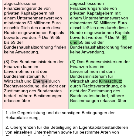
abgeschlossenen
abgeschlossenen
Finanzierungsrunde von
Finanzierungsrunde von
privaten Kapitalgebern mit
privaten Kapitalgebern mit
einem Unternehmenswert von
einem Unternehmenswert von
mindestens 50 Millionen Euro
mindestens 50 Millionen Euro
einschließlich des durch diese
einschließlich des durch diese
Runde eingeworbenen Kapitals
Runde eingeworbenen Kapitals
bewertet wurden.
4
Die §§ 65
bewertet wurden.
4
Die §§
44
bis 69 der
und
65 bis 69 der
Bundeshaushaltsordnung finden
Bundeshaushaltsordnung finden
keine Anwendung.
keine Anwendung.
(3) Das Bundesministerium der
(3) Das Bundesministerium der
Finanzen kann im
Finanzen kann im
Einvernehmen mit dem
Einvernehmen mit dem
Bundesministerium für
Bundesministerium für
Wirtschaft und
Energie
durch
Wirtschaft und
Klimaschutz
Rechtsverordnung, die nicht der
durch Rechtsverordnung, die
Zustimmung des Bundesrates
nicht der Zustimmung des
bedarf, nähere Bestimmungen
Bundesrates bedarf, nähere
erlassen über
Bestimmungen erlassen über
1. die Gegenleistung und die sonstigen Bedingungen der
Rekapitalisierung,
2. Obergrenzen für die Beteiligung an Eigenkapitalbestandteilen
von einzelnen Unternehmen sowie für bestimmte Arten von