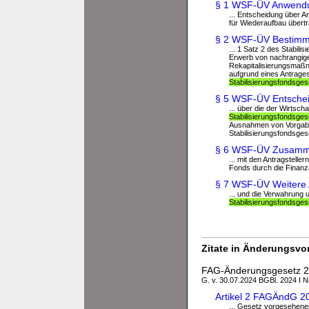
§ 1 WSF-ÜV Anwendu
... Entscheidung über 
für Wiederaufbau übertra
§ 2 WSF-ÜV Bestimm
... 1 Satz 2 des Stabi
Erwerb von nachrangigen
Rekapitalisierungsma
aufgrund eines Antrage
Stabilisierungsfondsge
§ 5 WSF-ÜV Entschei
... über die der Wirtsc
Stabilisierungsfondsge
Ausnahmen von Vorgaben
Stabilisierungsfondsges
§ 6 WSF-ÜV Zusammen
... mit den Antragstel
Fonds durch die Finanza
§ 7 WSF-ÜV Weitere A
... und die Verwahrun
Stabilisierungsfondsge
Zitate in Änderungsvor
FAG-Änderungsgesetz 
G. v. 30.07.2024 BGBl. 2024 I N
Artikel 2 FAGÄndG 2
... Gesetz vorgesehen