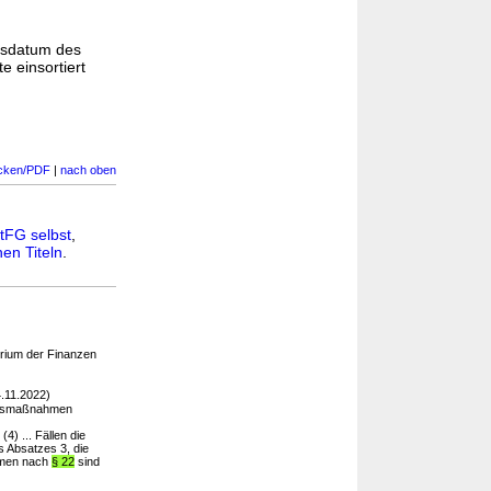
gsdatum des
e einsortiert
cken/PDF
|
nach oben
tFG selbst
,
en Titeln
.
rium der Finanzen
.11.2022)
ngsmaßnahmen
) ... Fällen die
 Absatzes 3, die
hmen nach
§ 22
sind