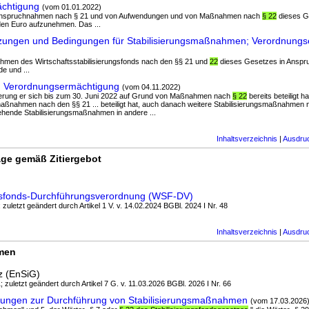
ächtigung
(vom 01.01.2022)
nanspruchnahmen nach § 21 und von Aufwendungen und von Maßnahmen nach
§ 22
dieses Ge
den Euro aufzunehmen. Das ...
zungen und Bedingungen für Stabilisierungsmaßnahmen; Verordnung
nahmen des Wirtschaftsstabilisierungsfonds nach den §§ 21 und
22
dieses Gesetzes in Ansp
de und ...
g; Verordnungsermächtigung
(vom 04.11.2022)
isierung er sich bis zum 30. Juni 2022 auf Grund von Maßnahmen nach
§ 22
bereits beteiligt 
smaßnahmen nach den §§ 21 ... beteiligt hat, auch danach weitere Stabilisierungsmaßnahmen
hende Stabilisierungsmaßnahmen in andere ...
Inhaltsverzeichnis
|
Ausdru
ge gemäß Zitiergebot
ungsfonds-Durchführungsverordnung (WSF-DV)
 zuletzt geändert durch Artikel 1 V. v. 14.02.2024 BGBl. 2024 I Nr. 48
Inhaltsverzeichnis
|
Ausdru
rmen
z (EnSiG)
; zuletzt geändert durch Artikel 7 G. v. 11.03.2026 BGBl. 2026 I Nr. 66
erungen zur Durchführung von Stabilisierungsmaßnahmen
(vom 17.03.2026