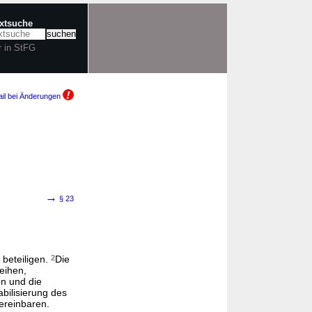
extsuche
r in StFG
il bei Änderungen
→
§ 23
 beteiligen.
2
Die
eihen,
en und die
bilisierung des
ereinbaren.