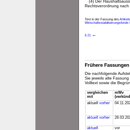
(4) Der Haushaltsaus
Rechtsverordnung nach A
Text in der Fassung des
Artikel
Wirtschaftsstabilisierungsfonds
←
§ 21
Frühere Fassungen
Die nachfolgende Aufstel
Sie jeweils alte Fassun
Volltext sowie die Begr
vergleichen
mWv
mit
(verkünd
aktuell
vorher
04.11.20
aktuell
vorher
28.03.20
aktuell
vor