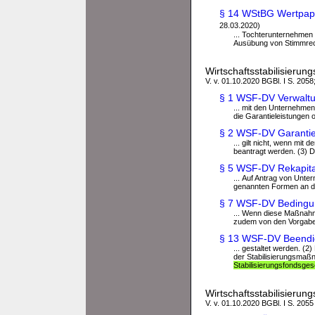
§ 14 WStBG Wertpapi
28.03.2020)
... Tochterunternehme
Ausübung von Stimmrecht
Wirtschaftsstabilisier
V. v. 01.10.2020 BGBl. I S. 2058;
§ 1 WSF-DV Verwaltun
... mit den Unternehme
die Garantieleistungen 
§ 2 WSF-DV Garanti
... gilt nicht, wenn mi
beantragt werden. (3) Di
§ 5 WSF-DV Rekapita
... Auf Antrag von Unte
genannten Formen an der
§ 7 WSF-DV Bedingung
... Wenn diese Maßnah
zudem von den Vorgaben
§ 13 WSF-DV Beendi
... gestaltet werden. 
der Stabilisierungsmaß
Stabilisierungsfondsge
Wirtschaftsstabilisier
V. v. 01.10.2020 BGBl. I S. 2055