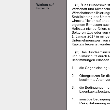
(2)
1
Das Bundesminist
Werben auf
buzer.de
Wirtschaft und Klimasc
Wirtschaftsstabilisierun
Stabilisierung des Unte
wirtschaftlicher auf and
eigenem Ermessen auch 
Halbsatz nicht erfüllen,
Sektoren tätig oder von 
1. Januar 2017 in minde
Unternehmenswert von m
Kapitals bewertet wurde
(3) Das Bundesminist
und Klimaschutz durch R
Bestimmungen erlassen
1.
die Gegenleistung u
2.
Obergrenzen für die
bestimmte Arten von
3.
die Bedingungen, un
Eigenkapitalbestan
4.
sonstige Bedingung
Rekapitalisierung na