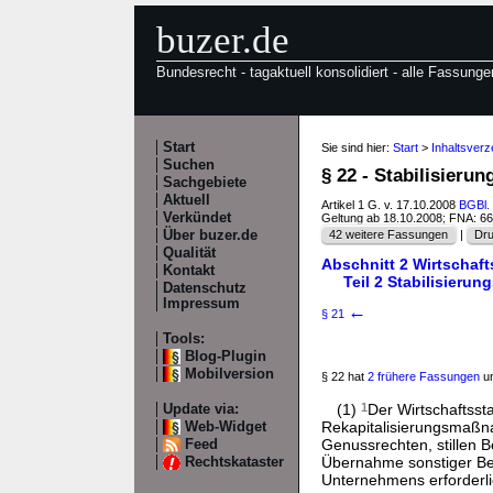
buzer.de
Bundesrecht - tagaktuell konsolidiert - alle Fassunge
Start
Sie sind hier:
Start
>
Inhaltsverz
Suchen
§ 22 - Stabilisieru
Sachgebiete
Aktuell
Artikel 1 G. v. 17.10.2008
BGBl. 
Verkündet
Geltung ab 18.10.2008; FNA: 6
Über buzer.de
42 weitere Fassungen
|
Dru
Qualität
Abschnitt 2 Wirtschaft
Kontakt
Teil 2 Stabilisier
Datenschutz
Impressum
←
§ 21
Tools:
Blog-Plugin
Mobilversion
§ 22 hat
2 frühere Fassungen
un
(1)
1
Der Wirtschaftsst
Update via:
Rekapitalisierungsmaßn
Web-Widget
Genussrechten, stillen 
Feed
Übernahme sonstiger Bes
Rechtskataster
Unternehmens erforderli