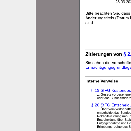
28.03.20
Bitte beachten Sie, da
Änderungstitels (Datum i
sind.
Zitierungen von
§ 2
Sie sehen die Vorschrifte
Ermächtigungsgrundlag
interne Verweise
§ 19 StFG Kostendec
... Gesetz vorgesehen
oder das Bundesminister
§ 20 StFG Entscheid
... Über vom Wirtschaft
entscheidet das Bundes
Rekapitalisierungsma
Entscheidung über Sta
Entgegennahme und Bear
Erhebungsrechte des B