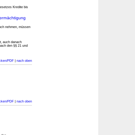
setzes Kredite bis
sermächtigung
ruch nehmen, müssen
hat, auch danach
 nach den §§ 21 und
cken/PDF
|
nach oben
cken/PDF
|
nach oben
)