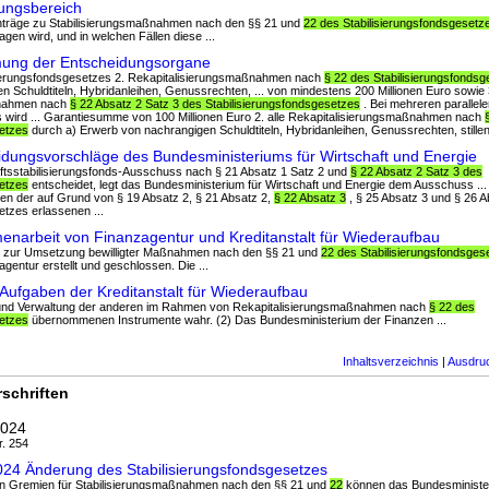
ngsbereich
Anträge zu Stabilisierungsmaßnahmen nach den §§ 21 und
22 des Stabilisierungsfondsgesetz
gen wird, und in welchen Fällen diese ...
ung der Entscheidungsorgane
lisierungsfondsgesetzes 2. Rekapitalisierungsmaßnahmen nach
§ 22 des Stabilisierungsfonds
 Schuldtiteln, Hybridanleihen, Genussrechten, ... von mindestens 200 Millionen Euro sowie 
ßnahmen nach
§ 22 Absatz 2 Satz 3 des Stabilisierungsfondsgesetzes
. Bei mehreren paralle
s wird ... Garantiesumme von 100 Millionen Euro 2. alle Rekapitalisierungsmaßnahmen nach
setzes
durch a) Erwerb von nachrangigen Schuldtiteln, Hybridanleihen, Genussrechten, stillen 
dungsvorschläge des Bundesministeriums für Wirtschaft und Energie
haftsstabilisierungsfonds-Ausschuss nach § 21 Absatz 1 Satz 2 und
§ 22 Absatz 2 Satz 3 des
setzes
entscheidet, legt das Bundesministerium für Wirtschaft und Energie dem Ausschuss ...
 der auf Grund von § 19 Absatz 2, § 21 Absatz 2,
§ 22 Absatz 3
, § 25 Absatz 3 und § 26 A
etzes erlassenen ...
arbeit von Finanzagentur und Kreditanstalt für Wiederaufbau
lern zur Umsetzung bewilligter Maßnahmen nach den §§ 21 und
22 des Stabilisierungsfondsges
gentur erstellt und geschlossen. Die ...
ufgaben der Kreditanstalt für Wiederaufbau
g und Verwaltung der anderen im Rahmen von Rekapitalisierungsmaßnahmen nach
§ 22 des
setzes
übernommenen Instrumente wahr. (2) Das Bundesministerium der Finanzen ...
Inhaltsverzeichnis
|
Ausdru
schriften
2024
r. 254
024 Änderung des Stabilisierungsfondsgesetzes
en Gremien für Stabilisierungsmaßnahmen nach den §§ 21 und
22
können das Bundesministe