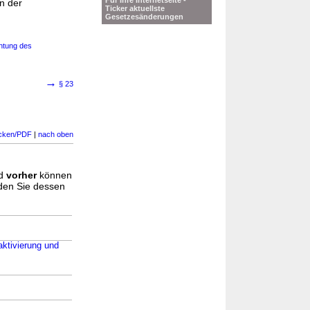
Für Ihre Internetseite -
n der
Ticker aktuellste
Gesetzesänderungen
chtung des
→
§ 23
cken/PDF
|
nach oben
d
vorher
können
nden Sie dessen
aktivierung und