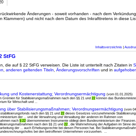
20
ss rückwirkende Änderungen - soweit vorhanden - nach dem Verkündun
n Klammern) und nicht nach dem Datum des Inkrafttretens in diese List
Inhaltsverzeichnis
|
Ausdru
2 StFG
n, die auf § 22 StFG verweisen. Die Liste ist unterteilt nach Zitaten in
S
en
,
anderen geltenden Titeln
,
Änderungsvorschriften
und in
aufgehoben
kung und Kostenerstattung; Verordnungsermächtigung
(vom 01.01.2025)
en Gremien für Stabilisierungsmaßnahmen nach den §§ 21 und
22
können das Bundesministe
ium für Wirtschaft und ...
ung über Stabilisierungsmaßnahmen; Verordnungsermächtigung
(vom 04
sstabilisierungsfonds nach den §§ 21 und
22
dieses Gesetzes vorzunehmende Stabilisieru
ministerium der ... und die Verwahrung und Verwaltung der anderen im Rahmen von
ßnahmen nach
§ 22
übernommenen Instrumente obliegt dem Bundesministerium der Finanzen. (4
bilisierungsmaßnahmen nach den §§ 21 und
22
, die Wahrnehmung der Aufgaben im Sinne des
beitung der ... auch Erhebungsrechte bei diesen Personen hat. Bei Stabilisierungsmaßna
undesrechnungshofes bei den betroffenen Unternehmen vorzusehen. ...