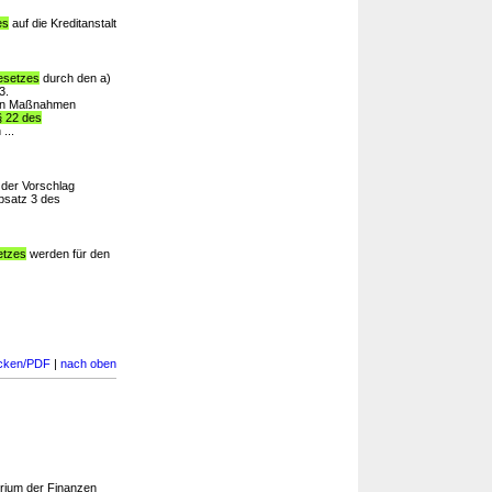
es
auf die Kreditanstalt
gesetzes
durch den a)
3.
len Maßnahmen
§ 22 des
...
 der Vorschlag
bsatz 3 des
etzes
werden für den
cken/PDF
|
nach oben
rium der Finanzen