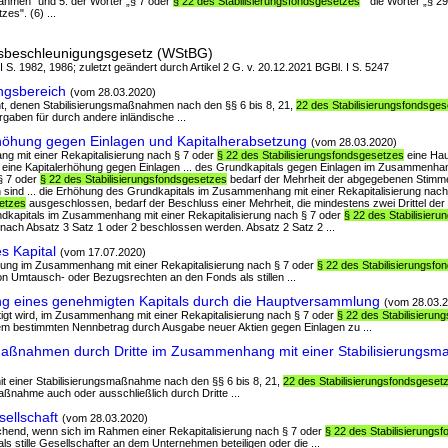
nahmen" und 5. der Wörter „§ 7 oder
§ 22 des Stabilisierungsfondsgesetzes
" die Wörter „§ 2
es". (6) ...
ngsbeschleunigungsgesetz (WStBG)
 I S. 1982, 1986; zuletzt geändert durch Artikel 2 G. v. 20.12.2021 BGBl. I S. 5247
gsbereich
(vom 28.03.2020)
ht, denen Stabilisierungsmaßnahmen nach den §§ 6 bis 8, 21,
22 des Stabilisierungsfondsge
rgaben für durch andere inländische ...
höhung gegen Einlagen und Kapitalherabsetzung
(vom 28.03.2020)
ng mit einer Rekapitalisierung nach § 7 oder
§ 22 des Stabilisierungsfondsgesetzes
eine Ha
eine Kapitalerhöhung gegen Einlagen ... des Grundkapitals gegen Einlagen im Zusammenhan
§ 7 oder
§ 22 des Stabilisierungsfondsgesetzes
bedarf der Mehrheit der abgegebenen Stimm
ind ... die Erhöhung des Grundkapitals im Zusammenhang mit einer Rekapitalisierung nach
setzes
ausgeschlossen, bedarf der Beschluss einer Mehrheit, die mindestens zwei Drittel der
kapitals im Zusammenhang mit einer Rekapitalisierung nach § 7 oder
§ 22 des Stabilisier
 nach Absatz 3 Satz 1 oder 2 beschlossen werden. Absatz 2 Satz 2 ...
s Kapital
(vom 17.07.2020)
öhung im Zusammenhang mit einer Rekapitalisierung nach § 7 oder
§ 22 des Stabilisierungsf
 Umtausch- oder Bezugsrechten an den Fonds als stillen ...
g eines genehmigten Kapitals durch die Hauptversammlung
(vom 28.03.
tigt wird, im Zusammenhang mit einer Rekapitalisierung nach § 7 oder
§ 22 des Stabilisieru
nem bestimmten Nennbetrag durch Ausgabe neuer Aktien gegen Einlagen zu ...
aßnahmen durch Dritte im Zusammenhang mit einer Stabilisierungs
t einer Stabilisierungsmaßnahme nach den §§ 6 bis 8, 21,
22 des Stabilisierungsfondsgeset
aßnahme auch oder ausschließlich durch Dritte ...
ellschaft
(vom 28.03.2020)
echend, wenn sich im Rahmen einer Rekapitalisierung nach § 7 oder
§ 22 des Stabilisierungs
ls stille Gesellschafter an dem Unternehmen beteiligen oder die ...