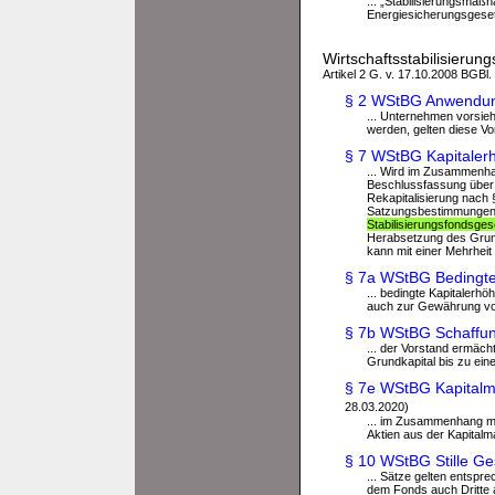
... „Stabilisierungsmaß
Energiesicherungsgesetz
Wirtschaftsstabilisieru
Artikel 2 G. v. 17.10.2008 BGBl.
§ 2 WStBG Anwendun
... Unternehmen vorsie
werden, gelten diese Vo
§ 7 WStBG Kapitaler
... Wird im Zusammenha
Beschlussfassung über 
Rekapitalisierung nach 
Satzungsbestimmungen s
Stabilisierungsfondsge
Herabsetzung des Grund
kann mit einer Mehrheit
§ 7a WStBG Bedingte
... bedingte Kapitalerh
auch zur Gewährung von
§ 7b WStBG Schaffun
... der Vorstand ermäch
Grundkapital bis zu ei
§ 7e WStBG Kapitalm
28.03.2020)
... im Zusammenhang mi
Aktien aus der Kapitalm
§ 10 WStBG Stille Ges
... Sätze gelten entspr
dem Fonds auch Dritte a