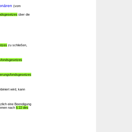
onären
(vom
ondsgesetzes
über die
etzes
zu schließen,
gsfondsgesetzes
isierungsfondsgesetzes
iniert wird, kann
tzlich eine Beendigung
nahmen nach
§ 22 des