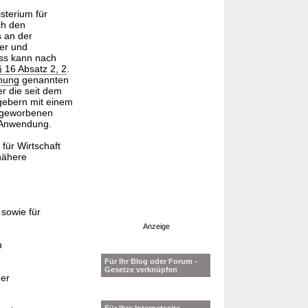
sterium für
ch den
s an der
ser und
uss kann nach
§ 16 Absatz 2, 2
.
dnung
genannten
er die seit dem
gebern mit einem
ingeworbenen
 Anwendung.
ür Wirtschaft
nähere
sowie für
Anzeige
n
Für Ihr Blog oder Forum -
Gesetze verknüpfen
der