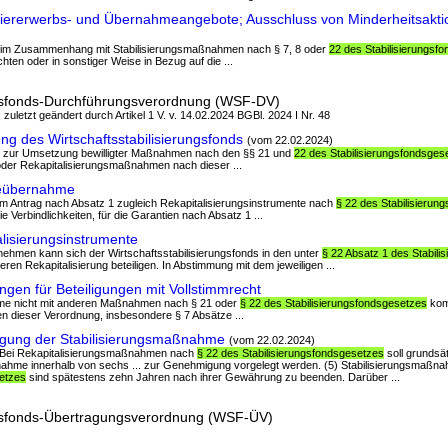
ererwerbs- und Übernahmeangebote; Ausschluss von Minderheitsakti
n im Zusammenhang mit Stabilisierungsmaßnahmen nach § 7, 8 oder
22 des Stabilisierungsf
en oder in sonstiger Weise in Bezug auf die ...
ungsfonds-Durchführungsverordnung (WSF-DV)
 zuletzt geändert durch Artikel 1 V. v. 14.02.2024 BGBl. 2024 I Nr. 48
g des Wirtschaftsstabilisierungsfonds
(vom 22.02.2024)
n zur Umsetzung bewilligter Maßnahmen nach den §§ 21 und
22 des Stabilisierungsfondsges
oder Rekapitalisierungsmaßnahmen nach dieser ...
eübernahme
t dem Antrag nach Absatz 1 zugleich Rekapitalisierungsinstrumente nach
§ 22 des Stabilisierun
e Verbindlichkeiten, für die Garantien nach Absatz 1 ...
lisierungsinstrumente
rnehmen kann sich der Wirtschaftsstabilisierungsfonds in den unter
§ 22 Absatz 1 des Stabil
en Rekapitalisierung beteiligen. In Abstimmung mit dem jeweiligen ...
en für Beteiligungen mit Vollstimmrecht
me nicht mit anderen Maßnahmen nach § 21 oder
§ 22 des Stabilisierungsfondsgesetzes
komb
 dieser Verordnung, insbesondere § 7 Absätze ...
gung der Stabilisierungsmaßnahme
(vom 22.02.2024)
(2) Bei Rekapitalisierungsmaßnahmen nach
§ 22 des Stabilisierungsfondsgesetzes
soll grundsä
nahme innerhalb von sechs ... zur Genehmigung vorgelegt werden. (5) Stabilisierungsmaß
setzes
sind spätestens zehn Jahren nach ihrer Gewährung zu beenden. Darüber ...
ungsfonds-Übertragungsverordnung (WSF-ÜV)