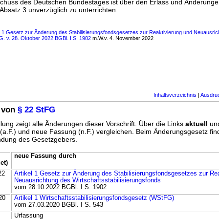
schuss des Deutschen Bundestages ist über den Erlass und Änderunge
bsatz 3 unverzüglich zu unterrichten.
s 1 Gesetz zur Änderung des Stabilisierungsfondsgesetzes zur Reaktivierung und Neuausri
 G. v. 28. Oktober 2022 BGBl. I S. 1902
m.W.v. 4. November 2022
Inhaltsverzeichnis
|
Ausdru
 von
§ 22 StFG
lung zeigt alle Änderungen dieser Vorschrift. Über die Links
aktuell
un
g (a.F.) und neue Fassung (n.F.) vergleichen. Beim Änderungsgesetz fi
ündung des Gesetzgebers.
neue Fassung durch
et)
22
Artikel 1 Gesetz zur Änderung des Stabilisierungsfondsgesetzes zur Re
Neuausrichtung des Wirtschaftsstabilisierungsfonds
vom 28.10.2022 BGBl. I S. 1902
20
Artikel 1 Wirtschaftsstabilisierungsfondsgesetz (WStFG)
vom 27.03.2020 BGBl. I S. 543
Urfassung