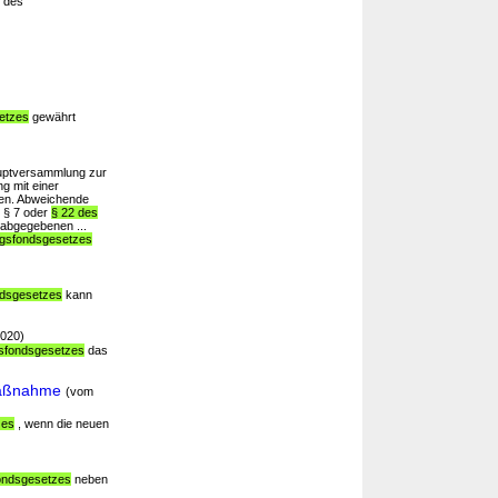
9 des
setzes
gewährt
uptversammlung zur
g mit einer
en. Abweichende
 § 7 oder
§ 22 des
 abgegebenen ...
ungsfondsgesetzes
ondsgesetzes
kann
2020)
ngsfondsgesetzes
das
maßnahme
(vom
zes
, wenn die neuen
fondsgesetzes
neben