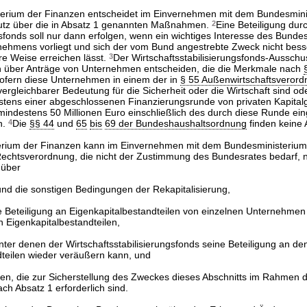
erium der Finanzen entscheidet im Einvernehmen mit dem Bundesmini
hutz über die in Absatz 1 genannten Maßnahmen.
2
Eine Beteiligung dur
gsfonds soll nur dann erfolgen, wenn ein wichtiges Interesse des Bunde
rnehmens vorliegt und sich der vom Bund angestrebte Zweck nicht bes
ere Weise erreichen lässt.
3
Der Wirtschaftsstabilisierungsfonds-Aussch
über Anträge von Unternehmen entscheiden, die die Merkmale nach
 sofern diese Unternehmen in einem der in
§ 55 Außenwirtschaftsveror
vergleichbarer Bedeutung für die Sicherheit oder die Wirtschaft sind od
stens einer abgeschlossenen Finanzierungsrunde von privaten Kapital
indestens 50 Millionen Euro einschließlich des durch diese Runde e
n.
4
Die
§§ 44
und
65
bis
69 der Bundeshaushaltsordnung
finden keine
erium der Finanzen kann im Einvernehmen mit dem Bundesministerium f
echtsverordnung, die nicht der Zustimmung des Bundesrates bedarf, 
 über
nd die sonstigen Bedingungen der Rekapitalisierung,
 Beteiligung an Eigenkapitalbestandteilen von einzelnen Unternehmen 
 Eigenkapitalbestandteilen,
ter denen der Wirtschaftsstabilisierungsfonds seine Beteiligung an de
dteilen wieder veräußern kann, und
en, die zur Sicherstellung des Zweckes dieses Abschnitts im Rahmen 
ch Absatz 1 erforderlich sind.