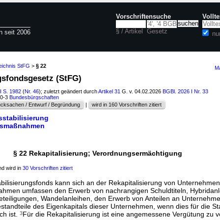
Vorschriftensuche
Vollt
§ / Artikel
Gesetz
n seit 2006
nu
eichnis StFG
>
§ 22
Ma
ngsfondsgesetz (StFG)
I S. 1982
(
Nr. 46
); zuletzt geändert durch
Artikel 31
G. v. 04.02.2026
BGBl. 2026 I Nr. 33
60-3
Bundesbürgschaften
cksachen / Entwurf / Begründung
|
wird in 160 Vorschriften zitiert
sstabilisierung
ungsmaßnahmen
§ 22 Rekapitalisierung; Verordnungsermächtigung
d wird in
30 Vorschriften zitiert
abilisierungsfonds kann sich an der Rekapitalisierung von Unternehmen
ahmen umfassen den Erwerb von nachrangigen Schuldtiteln, Hybridanl
Beteiligungen, Wandelanleihen, den Erwerb von Anteilen an Unternehm
tandteile des Eigenkapitals dieser Unternehmen, wenn dies für die Sta
ch ist.
3
Für die Rekapitalisierung ist eine angemessene Vergütung zu v