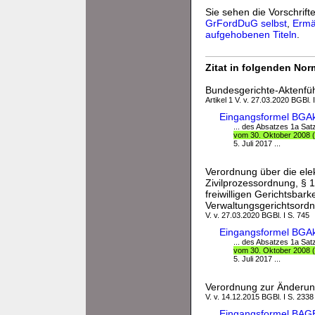
Sie sehen die Vorschrifte
GrFordDuG selbst
,
Ermä
aufgehobenen Titeln
.
Zitat in folgenden No
Bundesgerichte-Aktenf
Artikel 1 V. v. 27.03.2020 BGBl. 
Eingangsformel BGA
... des Absatzes 1a Sat
vom 30. Oktober 2008 (
5. Juli 2017 ...
Verordnung über die ele
Zivilprozessordnung, § 
freiwilligen Gerichtsbar
Verwaltungsgerichtsord
V. v. 27.03.2020 BGBl. I S. 745
Eingangsformel BGA
... des Absatzes 1a Sat
vom 30. Oktober 2008 (
5. Juli 2017 ...
Verordnung zur Änderun
V. v. 14.12.2015 BGBl. I S. 2338
Eingangsformel BAGE