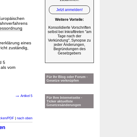
Jetzt anmelden!
uropäischen
Weitere Vorteile:
ahnverfahrens
Konsolidierte Vorschriften
zessordnung
selbst bei Inkrafttreten "am
Tage nach der
Verkündung", Synopse zu
rerklärung eines
jeder Änderungen,
richt zuständig,
Begründungen des
Gesetzgebers
d 5
 als vom
Für Ihr Blog oder Forum -
Gesetze verknüpfen
→
Artikel 5
Für Ihre Internetseite -
Ticker aktuellste
Gesetzesänderungen
cken/PDF
|
nach oben
den