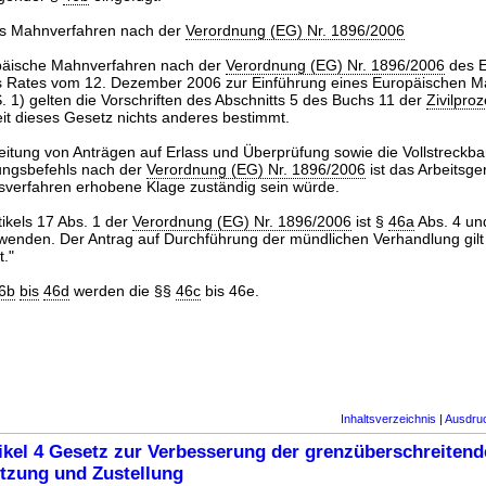
es Mahnverfahren nach der
Verordnung (EG) Nr. 1896/2006
päische Mahnverfahren nach der
Verordnung (EG) Nr. 1896/2006
des E
s Rates vom 12. Dezember 2006 zur Einführung eines Europäischen M
S. 1) gelten die Vorschriften des Abschnitts 5 des Buchs 11 der
Zivilpro
it dieses Gesetz nichts anderes bestimmt.
eitung von Anträgen auf Erlass und Überprüfung sowie die Vollstreckba
ungsbefehls nach der
Verordnung (EG) Nr. 1896/2006
ist das Arbeitsge
ilsverfahren erhobene Klage zuständig sein würde.
tikels 17 Abs. 1 der
Verordnung (EG) Nr. 1896/2006
ist §
46a
Abs. 4 un
enden. Der Antrag auf Durchführung der mündlichen Verhandlung gilt
t."
6b
bis
46d
werden die §§
46c
bis 46e.
Inhaltsverzeichnis
|
Ausdru
ikel 4 Gesetz zur Verbesserung der grenzüberschreiten
tzung und Zustellung