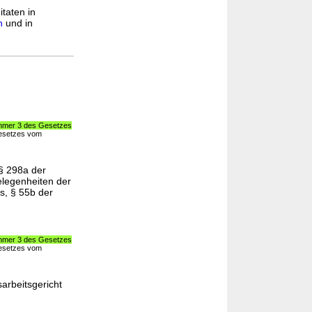
itaten in
n
und in
ummer 3 des Gesetzes
Gesetzes vom
§ 298a der
elegenheiten der
es, § 55b der
ummer 3 des Gesetzes
Gesetzes vom
arbeitsgericht