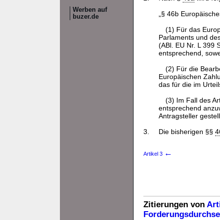
Werben auf
„§ 46b Europäisch
buzer.de
(1) Für das Euro
Parlaments und de
(ABl. EU Nr. L 399 
entsprechend, sowe
(2) Für die Bearb
Europäischen Zahl
das für die im Urte
(3) Im Fall des Ar
entsprechend anzuw
Antragsteller gestell
3.
Die bisherigen §§
4
←
Artikel 3
Zitierungen von
Art
Forderungsdurchse