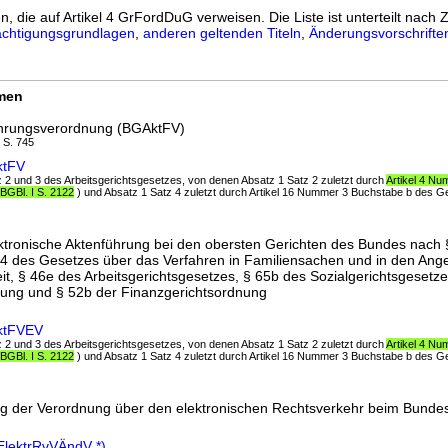
n, die auf Artikel 4 GrFordDuG verweisen. Die Liste ist unterteilt nach Z
chtigungsgrundlagen
,
anderen geltenden Titeln
,
Änderungsvorschrifte
rmen
ührungsverordnung (BGAktFV)
I S. 745
ktFV
z 2 und 3 des Arbeitsgerichtsgesetzes, von denen Absatz 1 Satz 2 zuletzt durch
Artikel 4 N
BGBl. I S. 2122
) und Absatz 1 Satz 4 zuletzt durch Artikel 16 Nummer 3 Buchstabe b des 
ktronische Aktenführung bei den obersten Gerichten des Bundes nach 
14 des Gesetzes über das Verfahren in Familiensachen und in den Ang
keit, § 46e des Arbeitsgerichtsgesetzes, § 65b des Sozialgerichtsgesetz
nung und § 52b der Finanzgerichtsordnung
ktFVEV
z 2 und 3 des Arbeitsgerichtsgesetzes, von denen Absatz 1 Satz 2 zuletzt durch
Artikel 4 N
BGBl. I S. 2122
) und Absatz 1 Satz 4 zuletzt durch Artikel 16 Nummer 3 Buchstabe b des 
g der Verordnung über den elektronischen Rechtsverkehr beim Bundes
lektrRvVÄndV *)