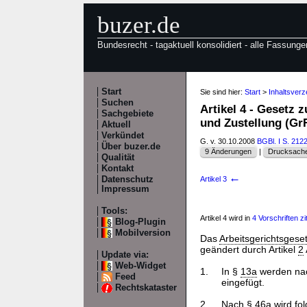
buzer.de
Bundesrecht - tagaktuell konsolidiert - alle Fassunge
Start
Sie sind hier:
Start
>
Inhaltsver
Suchen
Artikel 4 - Gesetz
Sachgebiete
und Zustellung (G
Aktuell
Verkündet
G. v. 30.10.2008
BGBl. I S. 212
Über buzer.de
9 Änderungen
|
Drucksache
Qualität
Kontakt
←
Datenschutz
Artikel 3
Impressum
Tools:
Artikel 4 wird in
4 Vorschriften zit
Blog-Plugin
Mobilversion
Das
Arbeitsgerichtsgese
geändert durch Artikel
2
Update via:
Web-Widget
1.
In §
13a
werden nac
Feed
eingefügt.
Rechtskataster
2.
Nach §
46a
wird fo