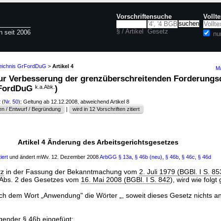
Vorschriftensuche
Vollt
§ / Artikel
Gesetz
n seit 2006
nu
zeichnis GrFordDuG
>
Artikel 4
Ma
 zur Verbesserung der grenzüberschreitenden Forderung
rFordDuG
k.a.Abk.
)
2
(
Nr. 50
); Geltung ab 12.12.2008, abweichend Artikel 8
n / Entwurf / Begründung
|
wird in 12 Vorschriften zitiert
Artikel 4 Änderung des Arbeitsgerichtsgesetzes
iert
und ändert mWv. 12. Dezember 2008
ArbGG
§ 13a
,
§ 46b (neu)
,
§ 46b
,
§ 46c
,
§ 46d
tz
in der Fassung der Bekanntmachung vom
2. Juli 1979 (BGBl. I S. 85
Abs. 2 des Gesetzes vom
16. Mai 2008 (BGBl. I S. 842
), wird wie folgt
h dem Wort „Anwendung" die Wörter „, soweit dieses Gesetz nichts a
lgender §
46b
eingefügt: