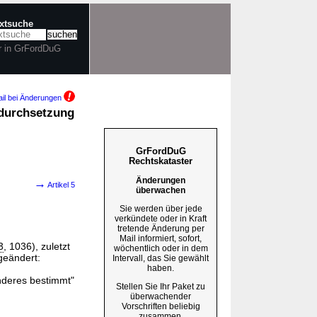
extsuche
r in GrFordDuG
il bei Änderungen
sdurchsetzung
GrFordDuG
Rechtskataster
Änderungen
→
Artikel 5
überwachen
Sie werden über jede
verkündete oder in Kraft
tretende Änderung per
Mail informiert, sofort,
3
, 1036), zuletzt
wöchentlich oder in dem
 geändert:
Intervall, das Sie gewählt
haben.
nderes bestimmt"
Stellen Sie Ihr Paket zu
überwachender
Vorschriften beliebig
zusammen.