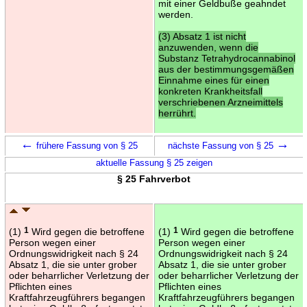
mit einer Geldbuße geahndet
werden.
(3) Absatz 1 ist nicht
anzuwenden, wenn die
Substanz Tetrahydrocannabinol
aus der bestimmungsgemäßen
Einnahme eines für einen
konkreten Krankheitsfall
verschriebenen Arzneimittels
herrührt.
←
→
frühere Fassung von § 25
nächste Fassung von § 25
aktuelle Fassung § 25 zeigen
§ 25 Fahrverbot
(1)
1
Wird gegen die betroffene
(1)
1
Wird gegen die betroffene
Person wegen einer
Person wegen einer
Ordnungswidrigkeit nach § 24
Ordnungswidrigkeit nach § 24
Absatz 1, die sie unter grober
Absatz 1, die sie unter grober
oder beharrlicher Verletzung der
oder beharrlicher Verletzung der
Pflichten eines
Pflichten eines
Kraftfahrzeugführers begangen
Kraftfahrzeugführers begangen