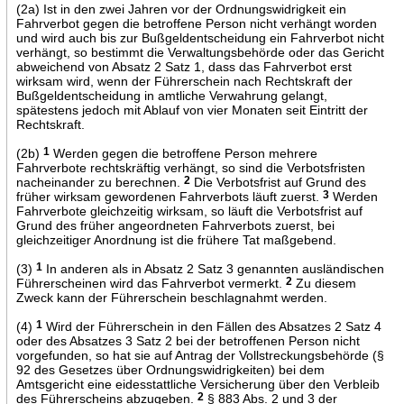
(2a) Ist in den zwei Jahren vor der Ordnungswidrigkeit ein
Fahrverbot gegen die betroffene Person nicht verhängt worden
und wird auch bis zur Bußgeldentscheidung ein Fahrverbot nicht
verhängt, so bestimmt die Verwaltungsbehörde oder das Gericht
abweichend von Absatz 2 Satz 1, dass das Fahrverbot erst
wirksam wird, wenn der Führerschein nach Rechtskraft der
Bußgeldentscheidung in amtliche Verwahrung gelangt,
spätestens jedoch mit Ablauf von vier Monaten seit Eintritt der
Rechtskraft.
(2b)
1
Werden gegen die betroffene Person mehrere
Fahrverbote rechtskräftig verhängt, so sind die Verbotsfristen
nacheinander zu berechnen.
2
Die Verbotsfrist auf Grund des
früher wirksam gewordenen Fahrverbots läuft zuerst.
3
Werden
Fahrverbote gleichzeitig wirksam, so läuft die Verbotsfrist auf
Grund des früher angeordneten Fahrverbots zuerst, bei
gleichzeitiger Anordnung ist die frühere Tat maßgebend.
(3)
1
In anderen als in Absatz 2 Satz 3 genannten ausländischen
Führerscheinen wird das Fahrverbot vermerkt.
2
Zu diesem
Zweck kann der Führerschein beschlagnahmt werden.
(4)
1
Wird der Führerschein in den Fällen des Absatzes 2 Satz 4
oder des Absatzes 3 Satz 2 bei der betroffenen Person nicht
vorgefunden, so hat sie auf Antrag der Vollstreckungsbehörde (§
92 des Gesetzes über Ordnungswidrigkeiten) bei dem
Amtsgericht eine eidesstattliche Versicherung über den Verbleib
des Führerscheins abzugeben.
2
§ 883 Abs. 2 und 3 der