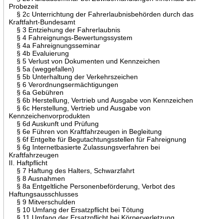
Probezeit
§ 2c Unterrichtung der Fahrerlaubnisbehörden durch das
Kraftfahrt-Bundesamt
§ 3 Entziehung der Fahrerlaubnis
§ 4 Fahreignungs-Bewertungssystem
§ 4a Fahreignungsseminar
§ 4b Evaluierung
§ 5 Verlust von Dokumenten und Kennzeichen
§ 5a (weggefallen)
§ 5b Unterhaltung der Verkehrszeichen
§ 6 Verordnungsermächtigungen
§ 6a Gebühren
§ 6b Herstellung, Vertrieb und Ausgabe von Kennzeichen
§ 6c Herstellung, Vertrieb und Ausgabe von
Kennzeichenvorprodukten
§ 6d Auskunft und Prüfung
§ 6e Führen von Kraftfahrzeugen in Begleitung
§ 6f Entgelte für Begutachtungsstellen für Fahreignung
§ 6g Internetbasierte Zulassungsverfahren bei
Kraftfahrzeugen
II. Haftpflicht
§ 7 Haftung des Halters, Schwarzfahrt
§ 8 Ausnahmen
§ 8a Entgeltliche Personenbeförderung, Verbot des
Haftungsausschlusses
§ 9 Mitverschulden
§ 10 Umfang der Ersatzpflicht bei Tötung
§ 11 Umfang der Ersatzpflicht bei Körperverletzung