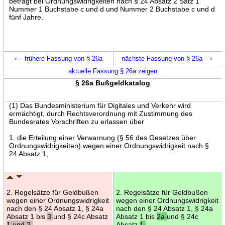
beträgt bei Ordnungswidrigkeiten nach § 24 Absatz 2 Satz 1
Nummer 1 Buchstabe c und d und Nummer 2 Buchstabe c und d
fünf Jahre.
←
→
frühere Fassung von § 26a
nächste Fassung von § 26a
aktuelle Fassung § 26a zeigen
§ 26a Bußgeldkatalog
(1) Das Bundesministerium für Digitales und Verkehr wird
ermächtigt, durch Rechtsverordnung mit Zustimmung des
Bundesrates Vorschriften zu erlassen über
1. die Erteilung einer Verwarnung (§ 56 des Gesetzes über
Ordnungswidrigkeiten) wegen einer Ordnungswidrigkeit nach §
24 Absatz 1,
2. Regelsätze für Geldbußen
2. Regelsätze für Geldbußen
wegen einer Ordnungswidrigkeit
wegen einer Ordnungswidrigkeit
nach den § 24 Absatz 1, § 24a
nach den § 24 Absatz 1, § 24a
Absatz 1 bis
3
und § 24c Absatz
Absatz 1 bis
2a
und § 24c
1 und 2,
Absatz
1,