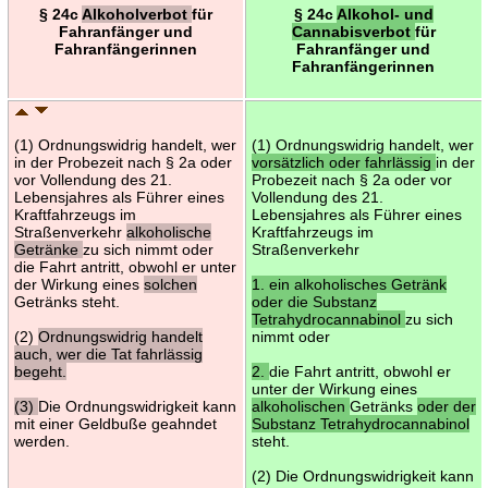
§ 24c
Alkoholverbot
für
§ 24c
Alkohol- und
Fahranfänger und
Cannabisverbot
für
Fahranfängerinnen
Fahranfänger und
Fahranfängerinnen
(1) Ordnungswidrig handelt, wer
(1) Ordnungswidrig handelt, wer
in der Probezeit nach § 2a oder
vorsätzlich oder fahrlässig
in der
vor Vollendung des 21.
Probezeit nach § 2a oder vor
Lebensjahres als Führer eines
Vollendung des 21.
Kraftfahrzeugs im
Lebensjahres als Führer eines
Straßenverkehr
alkoholische
Kraftfahrzeugs im
Getränke
zu sich nimmt oder
Straßenverkehr
die Fahrt antritt, obwohl er unter
der Wirkung eines
solchen
1. ein alkoholisches Getränk
Getränks steht.
oder die Substanz
Tetrahydrocannabinol
zu sich
(2)
Ordnungswidrig handelt
nimmt oder
auch, wer die Tat fahrlässig
begeht.
2.
die Fahrt antritt, obwohl er
unter der Wirkung eines
(3)
Die Ordnungswidrigkeit kann
alkoholischen
Getränks
oder der
mit einer Geldbuße geahndet
Substanz Tetrahydrocannabinol
werden.
steht.
(2) Die Ordnungswidrigkeit kann