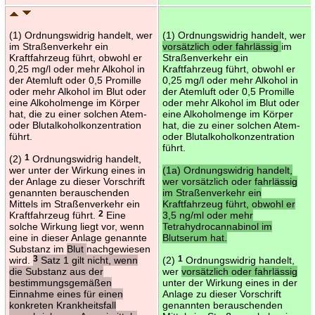
(1) Ordnungswidrig handelt, wer
(1) Ordnungswidrig handelt, wer
im Straßenverkehr ein
vorsätzlich oder fahrlässig
im
Kraftfahrzeug führt, obwohl er
Straßenverkehr ein
0,25 mg/l oder mehr Alkohol in
Kraftfahrzeug führt, obwohl er
der Atemluft oder 0,5 Promille
0,25 mg/l oder mehr Alkohol in
oder mehr Alkohol im Blut oder
der Atemluft oder 0,5 Promille
eine Alkoholmenge im Körper
oder mehr Alkohol im Blut oder
hat, die zu einer solchen Atem-
eine Alkoholmenge im Körper
oder Blutalkoholkonzentration
hat, die zu einer solchen Atem-
führt.
oder Blutalkoholkonzentration
führt.
(2)
1
Ordnungswidrig handelt,
wer unter der Wirkung eines in
(1a) Ordnungswidrig handelt,
der Anlage zu dieser Vorschrift
wer vorsätzlich oder fahrlässig
genannten berauschenden
im Straßenverkehr ein
Mittels im Straßenverkehr ein
Kraftfahrzeug führt, obwohl er
Kraftfahrzeug führt.
2
Eine
3,5 ng/ml oder mehr
solche Wirkung liegt vor, wenn
Tetrahydrocannabinol im
eine in dieser Anlage genannte
Blutserum hat.
Substanz im
Blut
nachgewiesen
wird.
3
Satz 1 gilt nicht, wenn
(2)
1
Ordnungswidrig handelt,
die Substanz aus der
wer
vorsätzlich oder fahrlässig
bestimmungsgemäßen
unter der Wirkung eines in der
Einnahme eines für einen
Anlage zu dieser Vorschrift
konkreten Krankheitsfall
genannten berauschenden