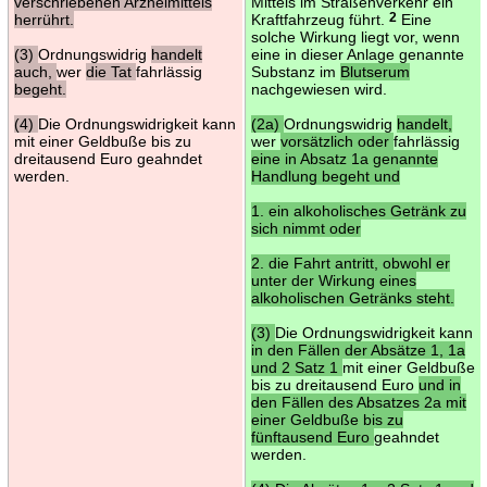
verschriebenen Arzneimittels
Mittels im Straßenverkehr ein
herrührt.
Kraftfahrzeug führt.
2
Eine
solche Wirkung liegt vor, wenn
(3)
Ordnungswidrig
handelt
eine in dieser Anlage genannte
auch,
wer
die Tat
fahrlässig
Substanz im
Blutserum
begeht.
nachgewiesen wird.
(4)
Die Ordnungswidrigkeit kann
(2a)
Ordnungswidrig
handelt,
mit einer Geldbuße bis zu
wer
vorsätzlich oder
fahrlässig
dreitausend Euro geahndet
eine in Absatz 1a genannte
werden.
Handlung begeht und
1. ein alkoholisches Getränk zu
sich nimmt oder
2. die Fahrt antritt, obwohl er
unter der Wirkung eines
alkoholischen Getränks steht.
(3)
Die Ordnungswidrigkeit kann
in den Fällen der Absätze 1, 1a
und 2 Satz 1
mit einer Geldbuße
bis zu dreitausend Euro
und in
den Fällen des Absatzes 2a mit
einer Geldbuße bis zu
fünftausend Euro
geahndet
werden.