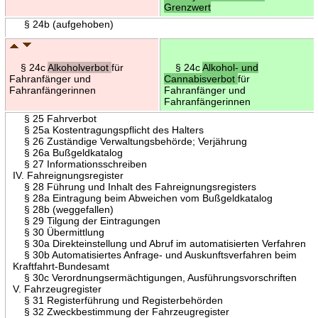
Grenzwert
§ 24b (aufgehoben)
§ 24c
Alkoholverbot
für
§ 24c
Alkohol- und
Fahranfänger und
Cannabisverbot
für
Fahranfängerinnen
Fahranfänger und
Fahranfängerinnen
§ 25 Fahrverbot
§ 25a Kostentragungspflicht des Halters
§ 26 Zuständige Verwaltungsbehörde; Verjährung
§ 26a Bußgeldkatalog
§ 27 Informationsschreiben
IV. Fahreignungsregister
§ 28 Führung und Inhalt des Fahreignungsregisters
§ 28a Eintragung beim Abweichen vom Bußgeldkatalog
§ 28b (weggefallen)
§ 29 Tilgung der Eintragungen
§ 30 Übermittlung
§ 30a Direkteinstellung und Abruf im automatisierten Verfahren
§ 30b Automatisiertes Anfrage- und Auskunftsverfahren beim
Kraftfahrt-Bundesamt
§ 30c Verordnungsermächtigungen, Ausführungsvorschriften
V. Fahrzeugregister
§ 31 Registerführung und Registerbehörden
§ 32 Zweckbestimmung der Fahrzeugregister