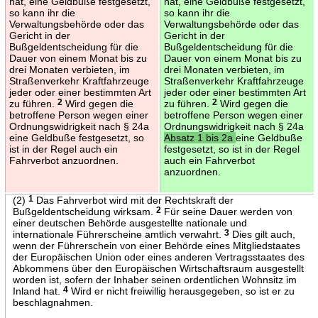
hat, eine Geldbuße festgesetzt,
hat, eine Geldbuße festgesetzt,
so kann ihr die
so kann ihr die
Verwaltungsbehörde oder das
Verwaltungsbehörde oder das
Gericht in der
Gericht in der
Bußgeldentscheidung für die
Bußgeldentscheidung für die
Dauer von einem Monat bis zu
Dauer von einem Monat bis zu
drei Monaten verbieten, im
drei Monaten verbieten, im
Straßenverkehr Kraftfahrzeuge
Straßenverkehr Kraftfahrzeuge
jeder oder einer bestimmten Art
jeder oder einer bestimmten Art
zu führen.
2
Wird gegen die
zu führen.
2
Wird gegen die
betroffene Person wegen einer
betroffene Person wegen einer
Ordnungswidrigkeit nach § 24a
Ordnungswidrigkeit nach § 24a
eine Geldbuße festgesetzt, so
Absatz 1 bis 2a
eine Geldbuße
ist in der Regel auch ein
festgesetzt, so ist in der Regel
Fahrverbot anzuordnen.
auch ein Fahrverbot
anzuordnen.
(2)
1
Das Fahrverbot wird mit der Rechtskraft der
Bußgeldentscheidung wirksam.
2
Für seine Dauer werden von
einer deutschen Behörde ausgestellte nationale und
internationale Führerscheine amtlich verwahrt.
3
Dies gilt auch,
wenn der Führerschein von einer Behörde eines Mitgliedstaates
der Europäischen Union oder eines anderen Vertragsstaates des
Abkommens über den Europäischen Wirtschaftsraum ausgestellt
worden ist, sofern der Inhaber seinen ordentlichen Wohnsitz im
Inland hat.
4
Wird er nicht freiwillig herausgegeben, so ist er zu
beschlagnahmen.