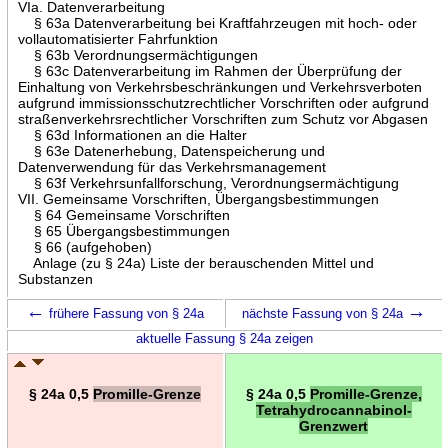
VIa. Datenverarbeitung
§ 63a Datenverarbeitung bei Kraftfahrzeugen mit hoch- oder
vollautomatisierter Fahrfunktion
§ 63b Verordnungsermächtigungen
§ 63c Datenverarbeitung im Rahmen der Überprüfung der
Einhaltung von Verkehrsbeschränkungen und Verkehrsverboten
aufgrund immissionsschutzrechtlicher Vorschriften oder aufgrund
straßenverkehrsrechtlicher Vorschriften zum Schutz vor Abgasen
§ 63d Informationen an die Halter
§ 63e Datenerhebung, Datenspeicherung und
Datenverwendung für das Verkehrsmanagement
§ 63f Verkehrsunfallforschung, Verordnungsermächtigung
VII. Gemeinsame Vorschriften, Übergangsbestimmungen
§ 64 Gemeinsame Vorschriften
§ 65 Übergangsbestimmungen
§ 66 (aufgehoben)
Anlage (zu § 24a) Liste der berauschenden Mittel und
Substanzen
←
→
frühere Fassung von § 24a
nächste Fassung von § 24a
aktuelle Fassung § 24a zeigen
§ 24a 0,5
Promille-Grenze
§ 24a 0,5
Promille-Grenze,
Tetrahydrocannabinol-
Grenzwert