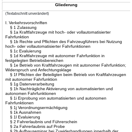
Gliederung
(Textabschnitt unverändert)
I. Verkehrsvorschriften
§ 1 Zulassung
§ 1a Kraftfahrzeuge mit hoch- oder vollautomatisierter
Fahrfunktion
§ 1b Rechte und Pflichten des Fahrzeugführers bei Nutzung
hoch- oder vollautomatisierter Fahrfunktionen
§ 1c Evaluierung
§ 1d Kraftfahrzeuge mit autonomer Fahrfunktion in
festgelegten Betriebsbereichen
§ 1e Betrieb von Kraftfahrzeugen mit autonomer Fahrfunktion;
Widerspruch und Anfechtungsklage
§ 1f Pflichten der Beteiligten beim Betrieb von Kraftfahrzeugen
mit autonomer Fahrfunktion
§ 1g Datenverarbeitung
§ 1h Nachträgliche Aktivierung von automatisierten und
autonomen Fahrfunktionen
§ 1i Erprobung von automatisierten und autonomen
Fahrfunktionen
§ 1j Verordnungsermächtigung
§ 1k Ausnahmen
§ 1l Evaluierung
§ 2 Fahrerlaubnis und Führerschein
§ 2a Fahrerlaubnis auf Probe
§ 2b Aufbauseminar bei Zuwiderhandlungen innerhalb der