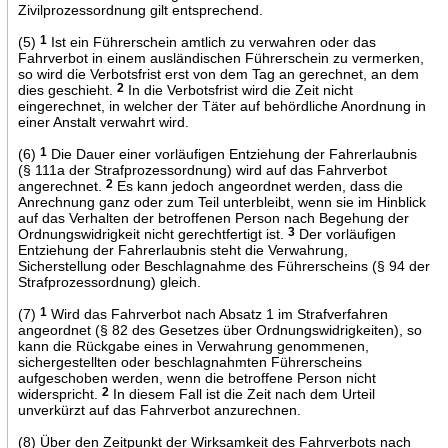
Zivilprozessordnung gilt entsprechend.
(5)
1
Ist ein Führerschein amtlich zu verwahren oder das
Fahrverbot in einem ausländischen Führerschein zu vermerken,
so wird die Verbotsfrist erst von dem Tag an gerechnet, an dem
dies geschieht.
2
In die Verbotsfrist wird die Zeit nicht
eingerechnet, in welcher der Täter auf behördliche Anordnung in
einer Anstalt verwahrt wird.
(6)
1
Die Dauer einer vorläufigen Entziehung der Fahrerlaubnis
(§ 111a der Strafprozessordnung) wird auf das Fahrverbot
angerechnet.
2
Es kann jedoch angeordnet werden, dass die
Anrechnung ganz oder zum Teil unterbleibt, wenn sie im Hinblick
auf das Verhalten der betroffenen Person nach Begehung der
Ordnungswidrigkeit nicht gerechtfertigt ist.
3
Der vorläufigen
Entziehung der Fahrerlaubnis steht die Verwahrung,
Sicherstellung oder Beschlagnahme des Führerscheins (§ 94 der
Strafprozessordnung) gleich.
(7)
1
Wird das Fahrverbot nach Absatz 1 im Strafverfahren
angeordnet (§ 82 des Gesetzes über Ordnungswidrigkeiten), so
kann die Rückgabe eines in Verwahrung genommenen,
sichergestellten oder beschlagnahmten Führerscheins
aufgeschoben werden, wenn die betroffene Person nicht
widerspricht.
2
In diesem Fall ist die Zeit nach dem Urteil
unverkürzt auf das Fahrverbot anzurechnen.
(8) Über den Zeitpunkt der Wirksamkeit des Fahrverbots nach