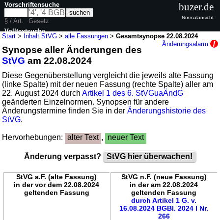
Vorschriftensuche
buzer.de
Normalansicht
§ / Art.
Gesetz
Volltextsuche
Start
>
Inhalt StVG
>
alle Fassungen
>
Gesamtsynopse 22.08.2024
Änderungsalarm
Synopse aller Änderungen des
nur in StVG
StVG
am 22.08.2024
Diese Gegenüberstellung vergleicht die jeweils alte Fassung
(linke Spalte) mit der neuen Fassung (rechte Spalte) aller am
22. August 2024 durch
Artikel 1 des 6. StVGuaÄndG
geänderten Einzelnormen. Synopsen für andere
Änderungstermine finden Sie in der
Änderungshistorie des
StVG
.
Hervorhebungen:
alter Text
,
neuer Text
Änderung verpasst?
StVG hier überwachen!
StVG a.F. (alte Fassung)
StVG n.F. (neue Fassung)
in der vor dem 22.08.2024
in der am 22.08.2024
geltenden Fassung
geltenden Fassung
durch Artikel 1 G. v.
16.08.2024 BGBl. 2024 I Nr.
266