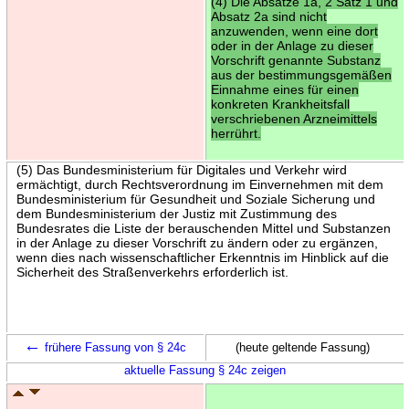
(4) Die Absätze 1a, 2 Satz 1 und
Absatz 2a sind nicht
anzuwenden, wenn eine dort
oder in der Anlage zu dieser
Vorschrift genannte Substanz
aus der bestimmungsgemäßen
Einnahme eines für einen
konkreten Krankheitsfall
verschriebenen Arzneimittels
herrührt.
(5) Das Bundesministerium für Digitales und Verkehr wird
ermächtigt, durch Rechtsverordnung im Einvernehmen mit dem
Bundesministerium für Gesundheit und Soziale Sicherung und
dem Bundesministerium der Justiz mit Zustimmung des
Bundesrates die Liste der berauschenden Mittel und Substanzen
in der Anlage zu dieser Vorschrift zu ändern oder zu ergänzen,
wenn dies nach wissenschaftlicher Erkenntnis im Hinblick auf die
Sicherheit des Straßenverkehrs erforderlich ist.
←
frühere Fassung von § 24c
(heute geltende Fassung)
aktuelle Fassung § 24c zeigen