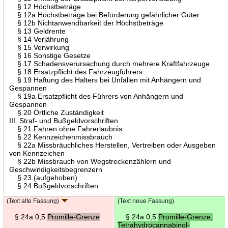
§ 12 Höchstbeträge
§ 12a Höchstbeträge bei Beförderung gefährlicher Güter
§ 12b Nichtanwendbarkeit der Höchstbeträge
§ 13 Geldrente
§ 14 Verjährung
§ 15 Verwirkung
§ 16 Sonstige Gesetze
§ 17 Schadensverursachung durch mehrere Kraftfahrzeuge
§ 18 Ersatzpflicht des Fahrzeugführers
§ 19 Haftung des Halters bei Unfällen mit Anhängern und
Gespannen
§ 19a Ersatzpflicht des Führers von Anhängern und
Gespannen
§ 20 Örtliche Zuständigkeit
III. Straf- und Bußgeldvorschriften
§ 21 Fahren ohne Fahrerlaubnis
§ 22 Kennzeichenmissbrauch
§ 22a Missbräuchliches Herstellen, Vertreiben oder Ausgeben
von Kennzeichen
§ 22b Missbrauch von Wegstreckenzählern und
Geschwindigkeitsbegrenzern
§ 23 (aufgehoben)
§ 24 Bußgeldvorschriften
(Text alte Fassung)
(Text neue Fassung)
§ 24a 0,5
Promille-Grenze
§ 24a 0,5
Promille-Grenze,
Tetrahydrocannabinol-