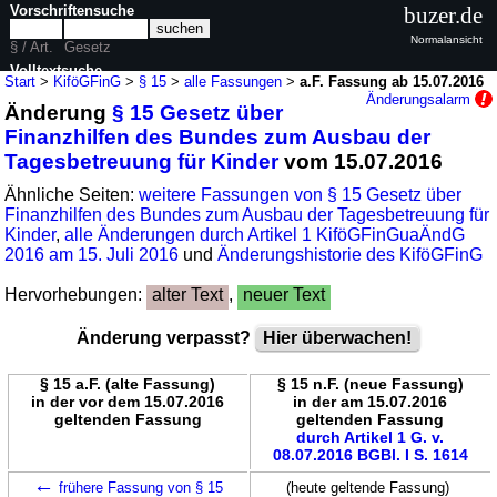
Vorschriftensuche
buzer.de
Normalansicht
§ / Art.
Gesetz
Volltextsuche
Start
>
KiföGFinG
>
§ 15
>
alle Fassungen
>
a.F. Fassung ab 15.07.2016
Änderungsalarm
Änderung
§ 15 Gesetz über
nur in KiföGFinG
Finanzhilfen des Bundes zum Ausbau der
Tagesbetreuung für Kinder
vom 15.07.2016
Ähnliche Seiten:
weitere Fassungen von § 15 Gesetz über
Finanzhilfen des Bundes zum Ausbau der Tagesbetreuung für
Kinder
,
alle Änderungen durch Artikel 1 KiföGFinGuaÄndG
2016 am 15. Juli 2016
und
Änderungshistorie des KiföGFinG
Hervorhebungen:
alter Text
,
neuer Text
Änderung verpasst?
Hier überwachen!
§ 15 a.F. (alte Fassung)
§ 15 n.F. (neue Fassung)
in der vor dem 15.07.2016
in der am 15.07.2016
geltenden Fassung
geltenden Fassung
durch Artikel 1 G. v.
08.07.2016 BGBl. I S. 1614
←
frühere Fassung von § 15
(heute geltende Fassung)