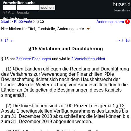
Vorschriftensuche
buzer.d
Normalansic
§ / Art.
Gesetz
Volltextsuche
Start
>
KiföGFinG
>
§ 15
Änderungsalarm
Hier klicken für
Titel, Fundstelle, Änderungen
etc.
nur in KiföGFinG
§ 15 - Gesetz über Finanzhilfen des Bundes
←
→
§ 14
§ 16
zum Ausbau der Tagesbetreuung für Kinder
§ 15 Verfahren und Durchführung
(KiföGFinG
k.a.Abk.
)
Artikel 3 G. v. 10.12.2008
BGBl. I S. 2403
, 2407 (
Nr. 57
); zuletzt geändert
§ 15 hat
2 frühere Fassungen
und wird in
2 Vorschriften zitiert
durch
Artikel 1
G. v. 23.05.2023
BGBl. 2023 I Nr. 136
Geltung ab 01.01.2009; FNA: 707-23
Wirtschaftsförderung
(1)
1
Den Ländern obliegen die Regelung und Durchführung
10 weitere Fassungen
|
Drucksachen / Entwurf / Begründung
|
des Verfahrens zur Verwendung der Finanzhilfen.
2
Die
wird in 10 Vorschriften zitiert
Bewirtschaftung richtet sich nach dem Haushaltsrecht der
Länder.
3
Bei der Weiterreichung von Bundesmitteln durch die
Kapitel 3 Investitionsprogramm
Länder an Dritte gelten die Bestimmungen dieses Kapitels
„Kinderbetreuungsfinanzierung" 2015 - 2018
sinngemäß.
(2) Die Investitionen sind zu 100 Prozent des gemäß §
13
Absatz 1 bereitgestellten Verfügungsrahmens des Landes bis
zum 31. Dezember 2018 abzuschließen; die Mittel können bis
zum 31. Dezember 2019 abgerufen werden.