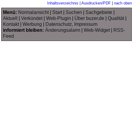
Inhaltsverzeichnis
|
Ausdrucken/PDF
|
nach oben
Menü:
Normalansicht
|
Start
|
Suchen
|
Sachgebiete
|
Aktuell
|
Verkündet
|
Web-Plugin
|
Über buzer.de
|
Qualität
|
Kontakt
|
Werbung
|
Datenschutz, Impressum
informiert bleiben:
Änderungsalarm
|
Web-Widget
|
RSS-
Feed