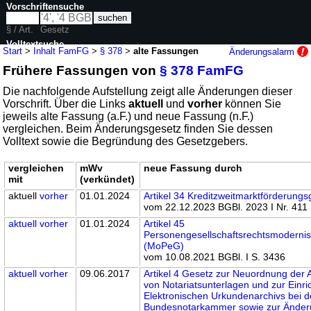
Vorschriftensuche
§ / Art.
Gesetz
Volltextsuche
Start
>
Inhalt FamFG
>
§ 378
>
alte Fassungen
Änderungsalarm
Frühere Fassungen von
§ 378 FamFG
nur in FamFG
Die nachfolgende Aufstellung zeigt alle Änderungen dieser
Vorschrift. Über die Links
aktuell
und
vorher
können Sie
jeweils alte Fassung (a.F.) und neue Fassung (n.F.)
vergleichen. Beim Änderungsgesetz finden Sie dessen
Volltext sowie die Begründung des Gesetzgebers.
vergleichen
mWv
neue Fassung durch
mit
(verkündet)
aktuell
vorher
01.01.2024
Artikel 34 Kreditzweitmarktförderungs
vom 22.12.2023 BGBl. 2023 I Nr. 411
aktuell
vorher
01.01.2024
Artikel 45
Personengesellschaftsrechtsmoderni
(MoPeG)
vom 10.08.2021 BGBl. I S. 3436
aktuell
vorher
09.06.2017
Artikel 4 Gesetz zur Neuordnung der
von Notariatsunterlagen und zur Einr
Elektronischen Urkundenarchivs bei d
Bundesnotarkammer sowie zur Änderu