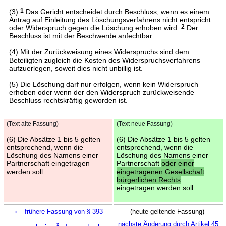
(3)
1
Das Gericht entscheidet durch Beschluss, wenn es einem
Antrag auf Einleitung des Löschungsverfahrens nicht entspricht
oder Widerspruch gegen die Löschung erhoben wird.
2
Der
Beschluss ist mit der Beschwerde anfechtbar.
(4) Mit der Zurückweisung eines Widerspruchs sind dem
Beteiligten zugleich die Kosten des Widerspruchsverfahrens
aufzuerlegen, soweit dies nicht unbillig ist.
(5) Die Löschung darf nur erfolgen, wenn kein Widerspruch
erhoben oder wenn der den Widerspruch zurückweisende
Beschluss rechtskräftig geworden ist.
(Text alte Fassung)
(Text neue Fassung)
(6) Die Absätze 1 bis 5 gelten
(6) Die Absätze 1 bis 5 gelten
entsprechend, wenn die
entsprechend, wenn die
Löschung des Namens einer
Löschung des Namens einer
Partnerschaft eingetragen
Partnerschaft
oder einer
werden soll.
eingetragenen Gesellschaft
bürgerlichen Rechts
eingetragen werden soll.
←
frühere Fassung von § 393
(heute geltende Fassung)
←
nächste Änderung durch Artikel 45