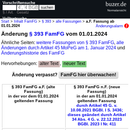
Vorschriftensuche
buzer.de
Normalansicht
§ / Art.
Gesetz
Volltextsuche
Start
>
Inhalt FamFG
>
§ 393
>
alle Fassungen
>
a.F. Fassung ab
01.01.2024
Änderungsalarm
nur in FamFG
Änderung
§ 393 FamFG
vom 01.01.2024
Ähnliche Seiten:
weitere Fassungen von § 393 FamFG
,
alle
Änderungen durch Artikel 45 MoPeG am 1. Januar 2024
und
Änderungshistorie des FamFG
Hervorhebungen:
alter Text
,
neuer Text
Änderung verpasst?
FamFG hier überwachen!
§ 393 FamFG a.F. (alte
§ 393 FamFG n.F. (neue
Fassung)
Fassung)
in der vor dem 01.01.2024
in der am 01.01.2024
geltenden Fassung
geltenden Fassung
durch Artikel 45 G. v.
10.08.2021 BGBl. I S. 3436;
dieses geändert durch Artikel
34 Abs. 4 G. v. 22.12.2023
BGBl. 2023 I Nr. 411