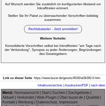
Auf Wunsch werden Sie zusätzlich im konfigurierten Abstand vor
Inkrafttreten erinnert.
Stellen Sie Ihr Paket zu überwachender Vorschriften beliebig
zusammen.
Rechtskataster - Jetzt anmelden!
Weitere Vorteile:
Konsolidierte Vorschriften selbst bei Inkrafttreten "am Tage nach
der Verkündung", Synopse zu jeder Änderungen, Begründungen
des Gesetzgebers
Link zu dieser Seite
: https://www.buzer.de/gesetz/8530/al36392-0.htm
Inhaltsverzeichnis
|
Ausdrucken/PDF
|
nach oben
Menü:
Normalansicht
|
Start
|
Suchen
|
Sachgebiete
|
Aktuell
|
Verkündet
|
Web-Plugin
|
Über buzer.de
|
Qualität
|
Kontakt
|
Werbung
|
Datenschutz, Impressum