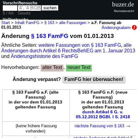
Vorschriftensuche
buzer.de
Normalansicht
§ / Art.
Gesetz
Volltextsuche
Start
>
Inhalt FamFG
>
§ 163
>
alle Fassungen
>
a.F. Fassung ab
01.01.2013
Änderungsalarm
nur in FamFG
Änderung
§ 163 FamFG
vom 01.01.2013
Ähnliche Seiten:
weitere Fassungen von § 163 FamFG
,
alle
Änderungen durch Artikel 6 RechtsBehEG am 1. Januar 2013
und
Änderungshistorie des FamFG
Hervorhebungen:
alter Text
,
neuer Text
Änderung verpasst?
FamFG hier überwachen!
§ 163 FamFG a.F. (alte
§ 163 FamFG n.F. (neue
Fassung)
Fassung)
in der vor dem 01.01.2013
in der am 01.01.2013
geltenden Fassung
geltenden Fassung
durch Artikel 6 G. v.
05.12.2012 BGBl. I S. 2418
→
(keine frühere Fassung
nächste Fassung von § 163
vorhanden)