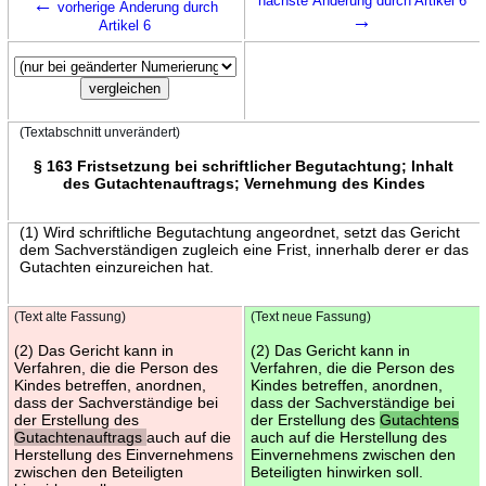
←
nächste Änderung durch Artikel 6
vorherige Änderung durch
→
Artikel 6
(Textabschnitt unverändert)
§ 163 Fristsetzung bei schriftlicher Begutachtung; Inhalt
des Gutachtenauftrags; Vernehmung des Kindes
(1) Wird schriftliche Begutachtung angeordnet, setzt das Gericht
dem Sachverständigen zugleich eine Frist, innerhalb derer er das
Gutachten einzureichen hat.
(Text alte Fassung)
(Text neue Fassung)
(2) Das Gericht kann in
(2) Das Gericht kann in
Verfahren, die die Person des
Verfahren, die die Person des
Kindes betreffen, anordnen,
Kindes betreffen, anordnen,
dass der Sachverständige bei
dass der Sachverständige bei
der Erstellung des
der Erstellung des
Gutachtens
Gutachtenauftrags
auch auf die
auch auf die Herstellung des
Herstellung des Einvernehmens
Einvernehmens zwischen den
zwischen den Beteiligten
Beteiligten hinwirken soll.