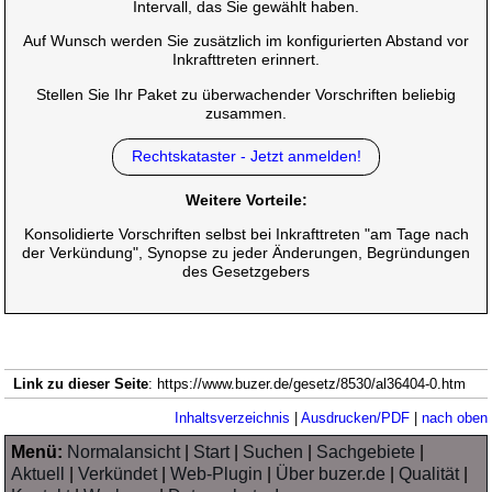
Intervall, das Sie gewählt haben.
Auf Wunsch werden Sie zusätzlich im konfigurierten Abstand vor
Inkrafttreten erinnert.
Stellen Sie Ihr Paket zu überwachender Vorschriften beliebig
zusammen.
Rechtskataster - Jetzt anmelden!
Weitere Vorteile:
Konsolidierte Vorschriften selbst bei Inkrafttreten "am Tage nach
der Verkündung", Synopse zu jeder Änderungen, Begründungen
des Gesetzgebers
Link zu dieser Seite
: https://www.buzer.de/gesetz/8530/al36404-0.htm
Inhaltsverzeichnis
|
Ausdrucken/PDF
|
nach oben
Menü:
Normalansicht
|
Start
|
Suchen
|
Sachgebiete
|
Aktuell
|
Verkündet
|
Web-Plugin
|
Über buzer.de
|
Qualität
|