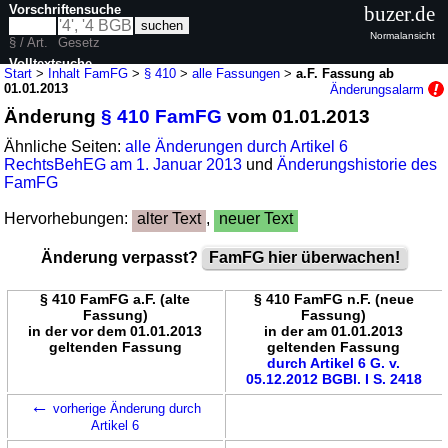
Vorschriftensuche
buzer.de
Normalansicht
§ / Art.
Gesetz
Volltextsuche
Start
>
Inhalt FamFG
>
§ 410
>
alle Fassungen
>
a.F. Fassung ab
01.01.2013
Änderungsalarm
nur in FamFG
Änderung
§ 410 FamFG
vom 01.01.2013
Ähnliche Seiten:
alle Änderungen durch Artikel 6
RechtsBehEG am 1. Januar 2013
und
Änderungshistorie des
FamFG
Hervorhebungen:
alter Text
,
neuer Text
Änderung verpasst?
FamFG hier überwachen!
§ 410 FamFG a.F. (alte
§ 410 FamFG n.F. (neue
Fassung)
Fassung)
in der vor dem 01.01.2013
in der am 01.01.2013
geltenden Fassung
geltenden Fassung
durch Artikel 6 G. v.
05.12.2012 BGBl. I S. 2418
←
vorherige Änderung durch
Artikel 6