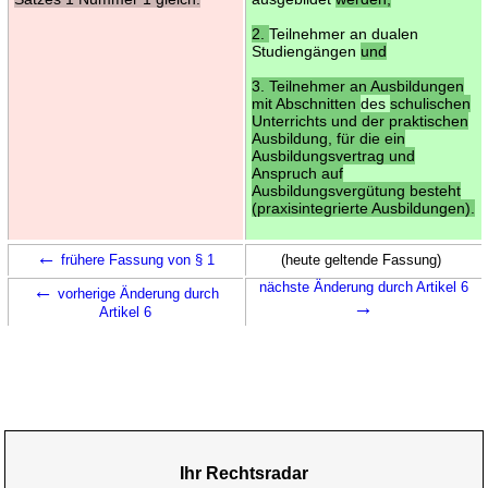
2.
Teilnehmer an dualen
Studiengängen
und
3. Teilnehmer an Ausbildungen
mit Abschnitten
des
schulischen
Unterrichts und der praktischen
Ausbildung, für die ein
Ausbildungsvertrag und
Anspruch auf
Ausbildungsvergütung besteht
(praxisintegrierte Ausbildungen).
←
frühere Fassung von § 1
(heute geltende Fassung)
←
nächste Änderung durch Artikel 6
vorherige Änderung durch
→
Artikel 6
Ihr Rechtsradar