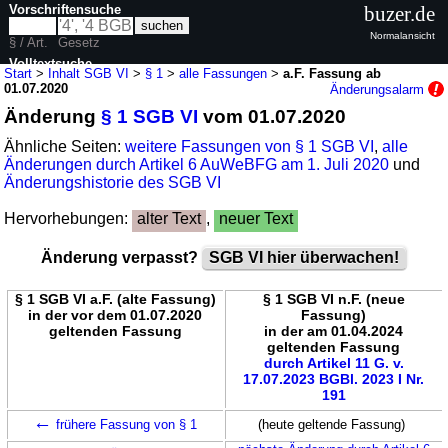
Vorschriftensuche
buzer.de
Normalansicht
§ / Art.
Gesetz
Volltextsuche
Start
>
Inhalt SGB VI
>
§ 1
>
alle Fassungen
>
a.F. Fassung ab
01.07.2020
Änderungsalarm
nur in SGB VI
Änderung
§ 1 SGB VI
vom 01.07.2020
Ähnliche Seiten:
weitere Fassungen von § 1 SGB VI
,
alle
Änderungen durch Artikel 6 AuWeBFG am 1. Juli 2020
und
Änderungshistorie des SGB VI
Hervorhebungen:
alter Text
,
neuer Text
Änderung verpasst?
SGB VI hier überwachen!
§ 1 SGB VI a.F. (alte Fassung)
§ 1 SGB VI n.F. (neue
in der vor dem 01.07.2020
Fassung)
geltenden Fassung
in der am 01.04.2024
geltenden Fassung
durch Artikel 11 G. v.
17.07.2023 BGBl. 2023 I Nr.
191
←
frühere Fassung von § 1
(heute geltende Fassung)