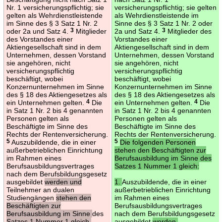
Nr. 1 versicherungspflichtig; sie
versicherungspflichtig; sie gelten
gelten als Wehrdienstleistende
als Wehrdienstleistende im
im Sinne des § 3 Satz 1 Nr. 2
Sinne des § 3 Satz 1 Nr. 2 oder
oder 2a und Satz 4.
3
Mitglieder
2a und Satz 4.
3
Mitglieder des
des Vorstandes einer
Vorstandes einer
Aktiengesellschaft sind in dem
Aktiengesellschaft sind in dem
Unternehmen, dessen Vorstand
Unternehmen, dessen Vorstand
sie angehören, nicht
sie angehören, nicht
versicherungspflichtig
versicherungspflichtig
beschäftigt, wobei
beschäftigt, wobei
Konzernunternehmen im Sinne
Konzernunternehmen im Sinne
des § 18 des Aktiengesetzes als
des § 18 des Aktiengesetzes als
ein Unternehmen gelten.
4
Die
ein Unternehmen gelten.
4
Die
in Satz 1 Nr. 2 bis 4 genannten
in Satz 1 Nr. 2 bis 4 genannten
Personen gelten als
Personen gelten als
Beschäftigte im Sinne des
Beschäftigte im Sinne des
Rechts der Rentenversicherung.
Rechts der Rentenversicherung.
5
Auszubildende, die in einer
5
Die folgenden Personen
außerbetrieblichen Einrichtung
stehen den Beschäftigten zur
im Rahmen eines
Berufsausbildung im Sinne des
Berufsausbildungsvertrages
Satzes 1 Nummer 1 gleich:
nach dem Berufsbildungsgesetz
ausgebildet
werden und
1.
Auszubildende, die in einer
Teilnehmer an dualen
außerbetrieblichen Einrichtung
Studiengängen
stehen den
im Rahmen eines
Beschäftigten zur
Berufsausbildungsvertrages
Berufsausbildung im Sinne
des
nach dem Berufsbildungsgesetz
Satzes 1 Nummer 1 gleich.
ausgebildet
werden,