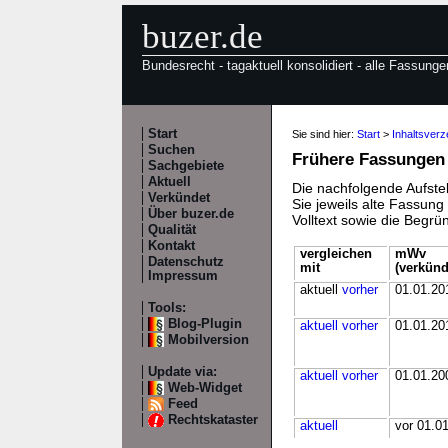
buzer.de
Bundesrecht - tagaktuell konsolidiert - alle Fassunge
Start
Sie sind hier:
Start
>
Inhaltsverz
Suchen
Frühere Fassungen
Sachgebiete
Aktuell
Die nachfolgende Aufstel
Verkündet
Sie jeweils alte Fassun
Über buzer.de
Volltext sowie die Begr
Qualität
Kontakt
vergleichen
mWv
Datenschutz
mit
(verkünd
Impressum
aktuell
vorher
01.01.20
Tools:
Blog-Plugin
aktuell
vorher
01.01.20
Mobilversion
Update via:
aktuell
vorher
01.01.20
Web-Widget
Feed
Rechtskataster
aktuell
vor 01.0