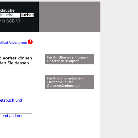
extsuche
r in SGB VI
il bei Änderungen
d
vorher
können
Für Ihr Blog oder Forum -
Gesetze verknüpfen
nden Sie dessen
Für Ihre Internetseite -
Ticker aktuellste
Gesetzesänderungen
setzbuch und
 und anderer