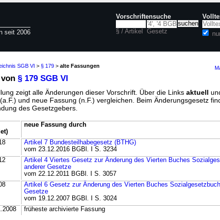
Vorschriftensuche
Vollt
§ / Artikel
Gesetz
n seit 2006
nu
eichnis SGB VI
>
§ 179
>
alte Fassungen
Ma
 von
§ 179 SGB VI
lung zeigt alle Änderungen dieser Vorschrift. Über die Links
aktuell
un
g (a.F.) und neue Fassung (n.F.) vergleichen. Beim Änderungsgesetz fi
ündung des Gesetzgebers.
neue Fassung durch
et)
18
Artikel 7 Bundesteilhabegesetz (BTHG)
vom 23.12.2016 BGBl. I S. 3234
12
Artikel 4 Viertes Gesetz zur Änderung des Vierten Buches Sozialge
anderer Gesetze
vom 22.12.2011 BGBl. I S. 3057
08
Artikel 6 Gesetz zur Änderung des Vierten Buches Sozialgesetzbuch
Gesetze
vom 19.12.2007 BGBl. I S. 3024
1.2008
früheste archivierte Fassung