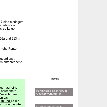
7 eine niedrigere
 geleistete
s so lange
 96a und 313 in
h hohe Rente
zuverdienst
ich entsprechend
Anzeige
uch auf eine
s berechnete
Für Ihr Blog oder Forum -
Gesetze verknüpfen
Vorschriften
en als
z
1b und
1c die
n Entgeltpunkte