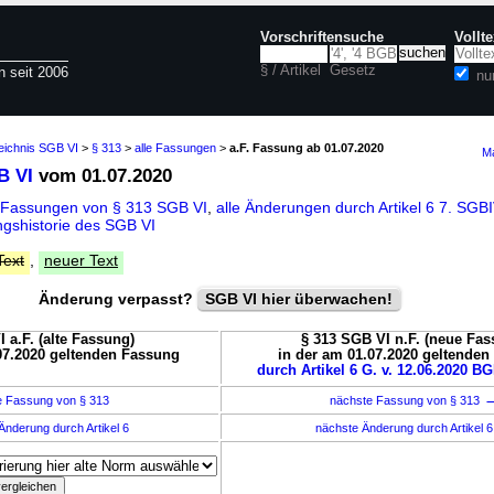
Vorschriftensuche
Vollt
§ / Artikel
Gesetz
n seit 2006
nu
eichnis SGB VI
>
§ 313
>
alle Fassungen
>
a.F. Fassung ab 01.07.2020
Ma
B VI
vom 01.07.2020
 Fassungen von § 313 SGB VI
,
alle Änderungen durch Artikel 6 7. S
gshistorie des SGB VI
Text
,
neuer Text
Änderung verpasst?
SGB VI hier überwachen!
 a.F. (alte Fassung)
§ 313 SGB VI n.F. (neue Fas
07.2020 geltenden Fassung
in der am 01.07.2020 geltende
durch Artikel 6 G. v. 12.06.2020 BG
e Fassung von § 313
nächste Fassung von § 313
Änderung durch Artikel 6
nächste Änderung durch Artikel 