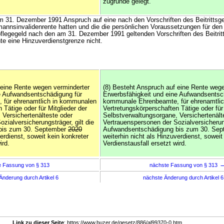
zugrunde gelegt.
 am 31. Dezember 1991 Anspruch auf eine nach den Vorschriften des Beitrittsg
mannsinvalidenrente hatten und die die persönlichen Voraussetzungen für de
flegegeld nach den am 31. Dezember 1991 geltenden Vorschriften des Beitrit
ente eine Hinzuverdienstgrenze nicht.
 eine Rente wegen verminderter
(8) Besteht Anspruch auf eine Rente weg
e Aufwandsentschädigung für
Erwerbsfähigkeit und eine Aufwandsentsc
für ehrenamtlich in kommunalen
kommunale Ehrenbeamte, für ehrenamtli
 Tätige oder für Mitglieder der
Vertretungskörperschaften Tätige oder für 
 Versichertenälteste oder
Selbstverwaltungsorgane, Versichertenält
zialversicherungsträger, gilt die
Vertrauenspersonen der Sozialversicherung
bis zum 30. September
2020
Aufwandsentschädigung bis zum 30. Se
verdienst, soweit kein konkreter
weiterhin nicht als Hinzuverdienst, soweit
ird.
Verdienstausfall ersetzt wird.
e Fassung von § 313
nächste Fassung von § 313
Änderung durch Artikel 6
nächste Änderung durch Artikel 
Link zu dieser Seite
: https://www.buzer.de/gesetz/886/al99370-0.htm