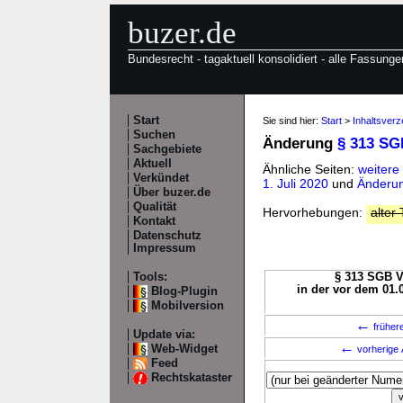
buzer.de
Bundesrecht - tagaktuell konsolidiert - alle Fassunge
Start
Sie sind hier:
Start
>
Inhaltsverz
Suchen
Änderung
§ 313 SG
Sachgebiete
Aktuell
Ähnliche Seiten:
weitere
Verkündet
1. Juli 2020
und
Änderun
Über buzer.de
Qualität
Hervorhebungen:
alter 
Kontakt
Datenschutz
Impressum
Tools:
§ 313 SGB VI
in der vor dem 01.
Blog-Plugin
Mobilversion
←
früher
Update via:
←
Web-Widget
vorherige 
Feed
Rechtskataster