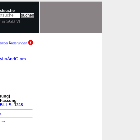
extsuche
r in SGB VI
il bei Änderungen
GBIVuaÄndG am
sung)
n Fassung
Bl. I S. 1248
→
→
6