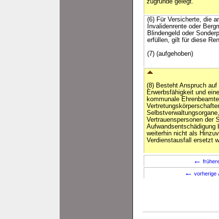
zugrunde gelegt.
(6) Für Versicherte, die
Invalidenrente oder Berg
Blindengeld oder Sonderp
erfüllen, gilt für diese R
(7) (aufgehoben)
(8) Besteht Anspruch auf
Erwerbsfähigkeit und ein
kommunale Ehrenbeamte, 
Vertretungskörperschaften
Selbstverwaltungsorgane,
Vertrauenspersonen der So
Aufwandsentschädigung 
weiterhin nicht als Hinzu
Verdienstausfall ersetzt w
←
früher
←
vorherige 