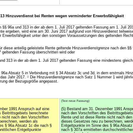
313 Hinzuverdienst bei Renten wegen verminderter Erwerbsfähigkeit
§§ 96a und 313 in der ab dem 1. Juli 2017 geltenden Fassung am 1. Juli 201
nte ergeben, wird eine am 30. Juni 2017 aufgrund von Hinzuverdienst teilweise
r Erwerbsfähigkeit unter den sonstigen Voraussetzungen des geltenden Recht
ür diese anteilig geleistete Rente geltende Hinzuverdienstgrenze nach den §§
7 geltenden Fassung überschritten wird oder
und 313 in der ab dem 1. Juli 2017 geltenden Fassung eine mindestens gleic
 96a Absatz 5 in Verbindung mit § 34 Absatz 3c und 3d, in dem erstmals Hin
t das Jahr 2017.
3
Die Hinzuverdienstgrenze nach Satz 1 Nummer 1 wird jährl
erung der Bezugsgröße angepasst.
(Text neue Fassung)
mber 1991 Anspruch auf eine
(5) Bestand am 31. Dezember 1991 Anspr
 Beitrittsgebiets berechnete
nach den Vorschriften des Beitrittsgebiet
 nicht nach den Vorschriften
Rente und ist diese Rente nicht nach den 
berechnen, werden als
dieses Gesetzes neu zu berechnen, werd
es § 96a Absatz 1c die nach §
Entgeltpunkte im Sinne des § 96a Absat
nittlichen Entgeltpunkte
nach § 307a ermittelten durchschnittliche