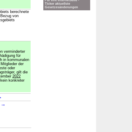
Für Ihre Internetseite -
Ticker aktuellste
Gesetzesänderungen
ebiets berechnete
n Bezug von
tsgebiets
en verminderter
hädigung für
ch in kommunalen
Mitglieder der
este oder
sträger, gilt die
ptember
2022
 kein konkreter
→
→
6