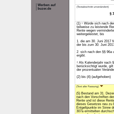
Werben auf
(Textabschnitt unverändert)
buzer.de
§ 
(1)
1
Würde sich nach den 
teilweise zu leistende Re
Rente wegen verminderte
weitergeleistet, bis
1. die am 30. Juni 2017 f
der bis zum 30. Juni 201
2. sich nach den §§ 96a 
ergibt.
2
Als Kalenderjahr nach §
berücksichtigt wurde, gil
der prozentualen Veränd
(2) bis (4) (aufgehoben)
(Text alte Fassung)
(5) Bestand am 31. Deze
nach den Vorschriften des
Rente und ist diese Rente
dieses Gesetzes neu zu 
Entgeltpunkte im Sinne d
307a ermittelten durchsch