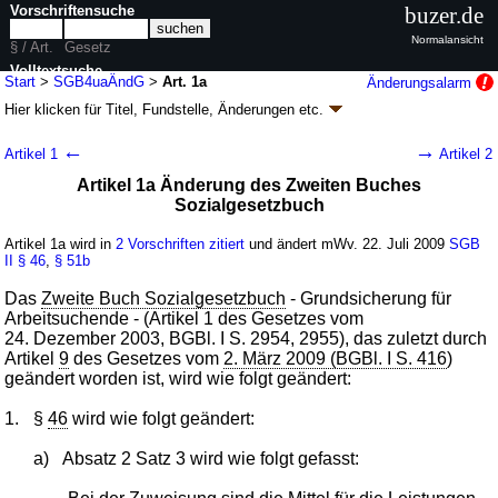
Vorschriftensuche
buzer.de
Normalansicht
§ / Art.
Gesetz
Volltextsuche
Start
>
SGB4uaÄndG
>
Art. 1a
Änderungsalarm
Hier klicken für
Titel, Fundstelle, Änderungen
etc.
nur in SGB4uaÄndG
Artikel 1a - Gesetz zur Änderung des Vierten
←
→
Artikel 1
Artikel 2
Buches Sozialgesetzbuch, zur Errichtung einer
Artikel 1a Änderung des Zweiten Buches
Versorgungsausgleichskasse und anderer
Sozialgesetzbuch
Gesetze (SGB4uaÄndG
k.a.Abk.
)
Artikel 1a wird in
2 Vorschriften zitiert
und ändert mWv. 22. Juli 2009
SGB
G. v. 15.07.2009
BGBl. I S. 1939
, 2010 I 340; Geltung ab 22.07.2009,
II
§ 46
,
§ 51b
abweichend siehe
Artikel 10
29 Änderungen
|
Drucksachen / Entwurf / Begründung
|
Das
Zweite Buch Sozialgesetzbuch
- Grundsicherung für
wird in 33 Vorschriften zitiert
Arbeitsuchende - (Artikel 1 des Gesetzes vom
24. Dezember 2003, BGBl. I S. 2954, 2955), das zuletzt durch
Artikel
9
des Gesetzes vom
2. März 2009 (BGBl. I S. 416
)
geändert worden ist, wird wie folgt geändert:
1.
§
46
wird wie folgt geändert:
a)
Absatz 2 Satz 3 wird wie folgt gefasst: