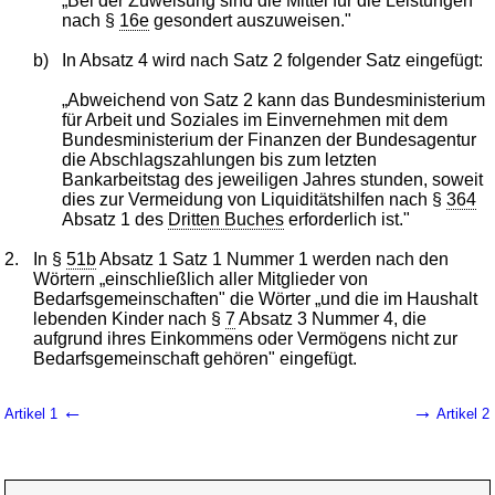
„Bei der Zuweisung sind die Mittel für die Leistungen
nach §
16e
gesondert auszuweisen."
b)
In Absatz 4 wird nach Satz 2 folgender Satz eingefügt:
„Abweichend von Satz 2 kann das Bundesministerium
für Arbeit und Soziales im Einvernehmen mit dem
Bundesministerium der Finanzen der Bundesagentur
die Abschlagszahlungen bis zum letzten
Bankarbeitstag des jeweiligen Jahres stunden, soweit
dies zur Vermeidung von Liquiditätshilfen nach §
364
Absatz 1 des
Dritten Buches
erforderlich ist."
2.
In §
51b
Absatz 1 Satz 1 Nummer 1 werden nach den
Wörtern „einschließlich aller Mitglieder von
Bedarfsgemeinschaften" die Wörter „und die im Haushalt
lebenden Kinder nach §
7
Absatz 3 Nummer 4, die
aufgrund ihres Einkommens oder Vermögens nicht zur
Bedarfsgemeinschaft gehören" eingefügt.
←
→
Artikel 1
Artikel 2