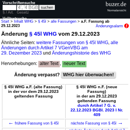
Vorschriftensuche
buzer.de
Normalansicht
§ / Art.
Gesetz
Volltextsuche
Start
>
Inhalt WHG
>
§ 45l
>
alle Fassungen
>
a.F. Fassung ab
29.12.2023
Änderungsalarm
nur in WHG
Änderung
§ 45l WHG
vom 29.12.2023
Ähnliche Seiten:
weitere Fassungen von § 45l WHG
,
alle
Änderungen durch Artikel 7 VGenVBG am
29. Dezember 2023
und
Änderungshistorie des WHG
Hervorhebungen:
alter Text
,
neuer Text
Änderung verpasst?
WHG hier überwachen!
§ 45l WHG a.F. (alte Fassung)
§ 45l WHG n.F. (neue
in der vor dem 29.12.2023
Fassung)
geltenden Fassung
in der am 29.12.2023
geltenden Fassung
durch Artikel 7 G. v.
22.12.2023 BGBl. 2023 I Nr.
409
←
→
frühere Fassung von § 45l
nächste Fassung von § 45l