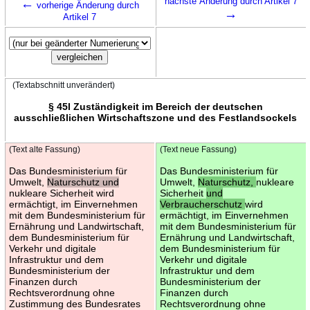
←
nächste Änderung durch Artikel 7
vorherige Änderung durch
→
Artikel 7
(Textabschnitt unverändert)
§ 45l Zuständigkeit im Bereich der deutschen
ausschließlichen Wirtschaftszone und des Festlandsockels
(Text alte Fassung)
(Text neue Fassung)
Das Bundesministerium für
Das Bundesministerium für
Umwelt,
Naturschutz und
Umwelt,
Naturschutz,
nukleare
nukleare Sicherheit wird
Sicherheit
und
ermächtigt, im Einvernehmen
Verbraucherschutz
wird
mit dem Bundesministerium für
ermächtigt, im Einvernehmen
Ernährung und Landwirtschaft,
mit dem Bundesministerium für
dem Bundesministerium für
Ernährung und Landwirtschaft,
Verkehr und digitale
dem Bundesministerium für
Infrastruktur und dem
Verkehr und digitale
Bundesministerium der
Infrastruktur und dem
Finanzen durch
Bundesministerium der
Rechtsverordnung ohne
Finanzen durch
Zustimmung des Bundesrates
Rechtsverordnung ohne