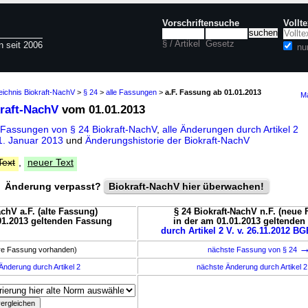
Vorschriftensuche
Vollt
§ / Artikel
Gesetz
n seit 2006
nu
eichnis Biokraft-NachV
>
§ 24
>
alle Fassungen
>
a.F. Fassung ab 01.01.2013
Ma
kraft-NachV
vom 01.01.2013
 Fassungen von § 24 Biokraft-NachV
,
alle Änderungen durch Artikel 2
. Januar 2013
und
Änderungshistorie der Biokraft-NachV
Text
,
neuer Text
Änderung verpasst?
Biokraft-NachV hier überwachen!
achV a.F. (alte Fassung)
§ 24 Biokraft-NachV n.F. (neue
01.2013 geltenden Fassung
in der am 01.01.2013 geltende
durch Artikel 2 V. v. 26.11.2012 BGB
ere Fassung vorhanden)
nächste Fassung von § 24
Änderung durch Artikel 2
nächste Änderung durch Artikel 