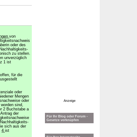
ngen
von
altigkeitsnachweis
aberin oder des
Nachhaltigkeits-
onisch zu stellen.
en unverzüglich
 1 ist
offen, für die
usgestellt
enziale oder
hiedener Mengen
itsnachweise oder
Anzeige
 worden sind,
r 2 Buchstabe a
 Antrag der
Für Ihr Blog oder Forum -
igkeitsnachweise
Gesetze verknüpfen
Nachhaltigkeits-
ie sich aus der
s
4
ist