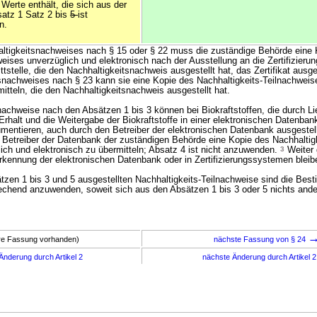
 Werte enthält, die sich aus der
atz 1 Satz 2 bis
5
ist
n.
altigkeitsnachweises nach § 15 oder § 22 muss die zuständige Behörde eine 
eises unverzüglich und elektronisch nach der Ausstellung an die Zertifizierun
ttstelle, die den Nachhaltigkeitsnachweis ausgestellt hat, das Zertifikat ausge
tsnachweises nach § 23 kann sie eine Kopie des Nachhaltigkeits-Teilnachweis
itteln, die den Nachhaltigkeitsnachweis ausgestellt hat.
nachweise nach den Absätzen 1 bis 3 können bei Biokraftstoffen, die durch Li
 Erhalt und die Weitergabe der Biokraftstoffe in einer elektronischen Datenba
entieren, auch durch den Betreiber der elektronischen Datenbank ausgestel
r Betreiber der Datenbank der zuständigen Behörde eine Kopie des Nachhaltig
ich und elektronisch zu übermitteln; Absatz 4 ist nicht anzuwenden.
3
Weiter
rkennung der elektronischen Datenbank oder in Zertifizierungssystemen bleib
ätzen 1 bis 3 und 5 ausgestellten Nachhaltigkeits-Teilnachweise sind die Be
echend anzuwenden, soweit sich aus den Absätzen 1 bis 3 oder 5 nichts ander
ere Fassung vorhanden)
nächste Fassung von § 24
Änderung durch Artikel 2
nächste Änderung durch Artikel 