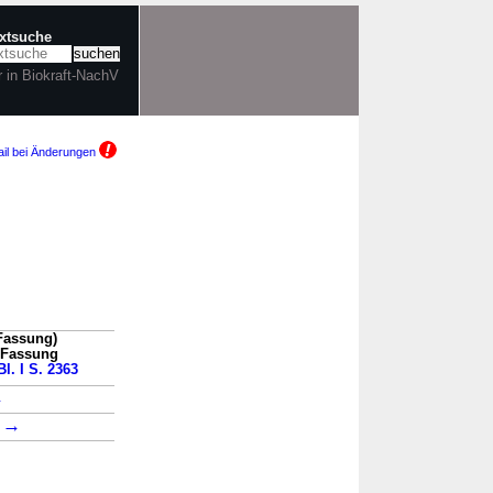
extsuche
r in Biokraft-NachV
il bei Änderungen
 Fassung)
n Fassung
l. I S. 2363
→
→
2