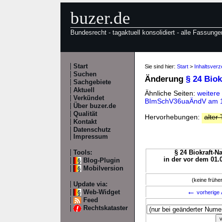
buzer.de
Bundesrecht - tagaktuell konsolidiert - alle Fassunge
Start
Sie sind hier:
Start
>
Inhaltsverz
Suchen
Änderung
§ 24 Bio
Sachgebiete
Aktuell
Ähnliche Seiten:
weitere
Verkündet
BImSchV36uaÄndV am 1
Über buzer.de
Qualität
Hervorhebungen:
alter 
Kontakt
Datenschutz
Impressum
Tools:
§ 24 Biokraft-N
in der vor dem 01.
Blog-Plugin
Mobilversion
(keine früh
Update via:
←
Web-Widget
vorherige 
Feed
Rechtskataster