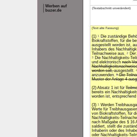
Werben auf
(Textabschnitt unverändert)
buzer.de
(Text alte Fassung)
(1)
1
Die zuständige Behör
Biokraftstoffen, für die b
ausgestellt worden ist, a
Inhabers des Nachhaltigk
Teilnachweise aus.
2
Der 
3
Die Nachhaltigkeits-Tei
und elektronisch
nach Vo
Nachhaltigkeitsnachweises
werden soll,
ausgestellt.
anzuwenden.
5
Die Teiln
Muster der Anlage 4 ausge
(2) Absatz 1 ist für
Teilm
bereits ein Nachhaltigkei
worden ist, entsprechen
(3)
1
Werden Treibhausgas
Werte für Treibhausgase
von Biokraftstoffen, für 
Nachhaltigkeits-Teilnachw
nach Maßgabe des § 16 
saldiert, stellt die zustä
Inhaberin oder des Inhab
oder Nachhaltigkeits-Teil