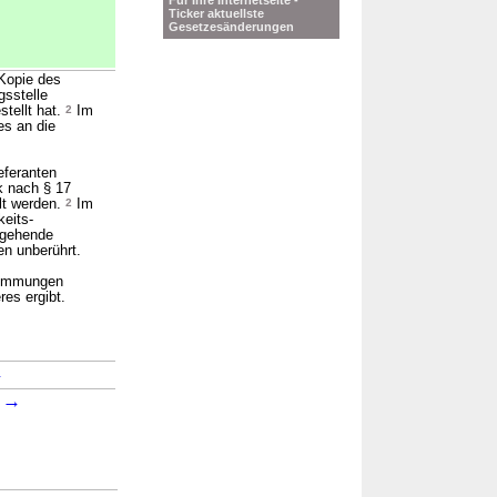
Für Ihre Internetseite -
Ticker aktuellste
Gesetzesänderungen
Kopie des
gsstelle
stellt hat.
2
Im
es an die
eferanten
nk nach § 17
lt werden.
2
Im
keits-
 gehende
en unberührt.
stimmungen
es ergibt.
→
→
2