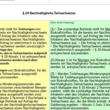
§ 24 Nachhaltigkeits-Teilnachweise
(Text neue Fassung)
de stellt für
Teilmengen
von
(1)
1
Die zuständige Behörde stellt für
Me
ereits ein Nachhaltigkeitsnachweis
Biokraftstoffen, für die bereits ein Nachh
uf Antrag der Inhaberin oder des
ausgestellt worden ist, auf Antrag der Inh
eitsnachweises Nachhaltigkeits-
Inhabers des Nachhaltigkeitsnachweises 
Antrag ist elektronisch zu stellen.
Teilnachweise aus.
2
Der Antrag ist elektr
lnachweise werden unverzüglich
3
Die Nachhaltigkeits-Teilnachweise werd
rlage des
und elektronisch ausgestellt.
4
§ 18 Absatz
, der in Teilnachweise aufgeteilt
entsprechend anzuwenden.
4
§ 18 Absatz 1 ist entsprechend
achweise werden nach dem
(2) Absatz 1 ist für
Mengen
von Biokraftst
stellt.
bereits ein Nachhaltigkeits-Teilnachweis a
worden ist, entsprechend anzuwenden.
engen
von Biokraftstoffen, für die
ts-Teilnachweis ausgestellt
(3)
1
Werden Treibhausgas-Minderungspot
d anzuwenden.
Werte für Treibhausgasemissionen versc
von Biokraftstoffen, für die Nachhaltigke
-Minderungspotenziale oder
Nachhaltigkeits-Teilnachweise ausgestellt
missionen verschiedener Mengen
nach Maßgabe des § 16 Absatz 2 Numme
die Nachhaltigkeitsnachweise oder
saldiert, stellt die zuständige Behörde auf
eise ausgestellt worden sind,
Inhaberin oder des Inhabers der Nachhalt
Absatz 2 Nummer 2 Buchstabe a
oder Nachhaltigkeits-Teilnachweise einen 
ndige Behörde auf Antrag der
Teilnachweis aus, der die Werte enthält, d
ers der Nachhaltigkeitsnachweise
Saldierung ergeben.
2
Absatz 1 Satz 2 bi
nachweise einen Nachhaltigkeits-
entsprechend anzuwenden.