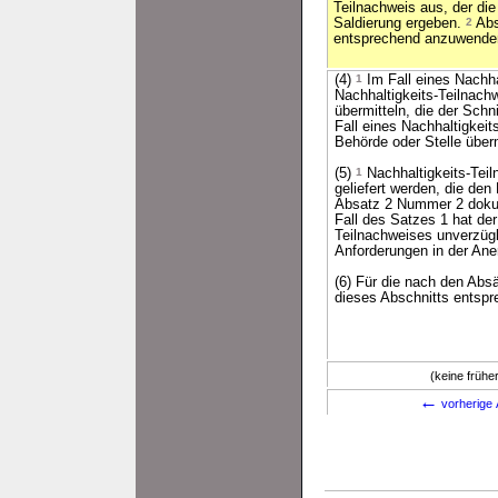
Teilnachweis aus, der die
Saldierung ergeben.
2
Abs
entsprechend anzuwende
(4)
1
Im Fall eines Nachh
Nachhaltigkeits-Teilnachw
übermitteln, die der Schni
Fall eines Nachhaltigkei
Behörde oder Stelle überm
(5)
1
Nachhaltigkeits-Teil
geliefert werden, die den
Absatz 2 Nummer 2 dokum
Fall des Satzes 1 hat de
Teilnachweises unverzügl
Anforderungen in der Ane
(6) Für die nach den Abs
dieses Abschnitts entspr
(keine früh
←
vorherige 