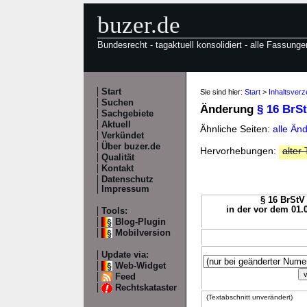
buzer.de
Bundesrecht - tagaktuell konsolidiert - alle Fassunge
Start
Sie sind hier:
Start
>
Inhaltsverz
Suchen
Änderung
§ 16 BrS
Sachgebiete
Aktuell
Ähnliche Seiten:
alle Än
Verkündet
Über buzer.de
Hervorhebungen:
alter 
Qualität
Kontakt
Datenschutz
Impressum
§ 16 BrStV 
in der vor dem 01.
Tools:
Blog-Plugin
Mobilversion
Update via:
Web-Widget
Feed
Rechtskataster
(Textabschnitt unverändert)