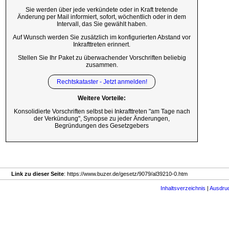
Sie werden über jede verkündete oder in Kraft tretende
Änderung per Mail informiert, sofort, wöchentlich oder in dem
Intervall, das Sie gewählt haben.
Auf Wunsch werden Sie zusätzlich im konfigurierten Abstand vor
Inkrafttreten erinnert.
Stellen Sie Ihr Paket zu überwachender Vorschriften beliebig
zusammen.
Rechtskataster - Jetzt anmelden!
Weitere Vorteile:
Konsolidierte Vorschriften selbst bei Inkrafttreten "am Tage nach
der Verkündung", Synopse zu jeder Änderungen,
Begründungen des Gesetzgebers
Link zu dieser Seite
: https://www.buzer.de/gesetz/9079/al39210-0.htm
Inhaltsverzeichnis
|
Ausdru