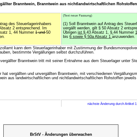
rgällter Branntwein, Branntwein aus nichtlandwirtschaftlichen Rohstoffen
(Text neue Fassung)
ntrag des Steuerlagerinhabers
(1) Soll Branntwein auf Antrag des Steuer
0 Absatz 2 entsprechend. Im
vergällt werden, gilt § 50 Absatz 2 entsp
bsatz 1, 44 Nummer
1 und
50
Übrigen
ist §
43 Absatz 1,
§
44 Nummer
en.
bis
6 sowie § 50a Absatz 1
anzuwenden.
tzollamt kann dem Steuerlagerinhaber mit Zustimmung der Bundesmonopolver
lauben, bestimmte Vergällungen selbst durchzuführen.
 vergällter Branntwein tritt mit seiner Entnahme aus dem Steuerlager unter St
r hat vergällten und unvergällten Branntwein, mit verschiedenen Vergällungsmi
in aus landwirtschaftlichen und nichtlandwirtschaftlichen Rohstoffen jeweils
nächste Änderung durch Artikel 
BrStV - Änderungen überwachen