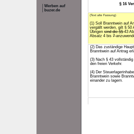
§ 16 Ve
Werben auf
buzer.de
(Text alte Fassung)
(1) Soll Branntwein auf A
vergällt werden, gilt § 5
Übrigen
sind die §§
43 A
Absatz 4 bis
7
anzuwend
(2) Das zuständige Haup
Branntwein auf Antrag er
(3) Nach § 43 vollständig
den freien Verkehr.
(4) Der Steuerlagerinhabe
Branntwein sowie Branntwe
einander zu lagern.