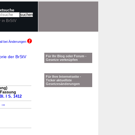
extsuche
r in BrStV
il bei Änderungen
orie der BrStV
Für Ihr Blog oder Forum -
Gesetze verknüpfen
Für Ihre Internetseite -
Ticker aktuellste
Gesetzesänderungen
ung)
n Fassung
l. I S. 1412
→
1