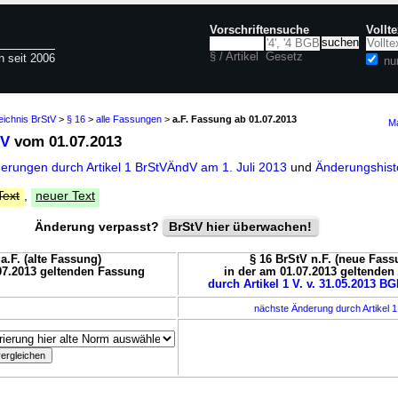
Vorschriftensuche
Vollt
§ / Artikel
Gesetz
n seit 2006
nu
eichnis BrStV
>
§ 16
>
alle Fassungen
>
a.F. Fassung ab 01.07.2013
Ma
tV
vom 01.07.2013
derungen durch Artikel 1 BrStVÄndV am 1. Juli 2013
und
Änderungshist
Text
,
neuer Text
Änderung verpasst?
BrStV hier überwachen!
a.F. (alte Fassung)
§ 16 BrStV n.F. (neue Fass
07.2013 geltenden Fassung
in der am 01.07.2013 geltende
durch Artikel 1 V. v. 31.05.2013 BGB
nächste Änderung durch Artikel 