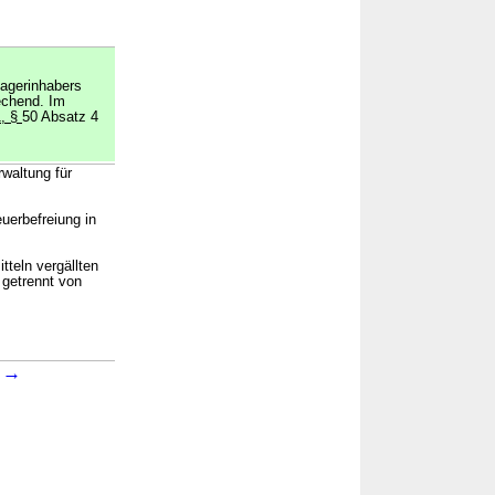
lagerinhabers
rechend. Im
1, §
50 Absatz 4
waltung für
euerbefreiung in
tteln vergällten
 getrennt von
→
1