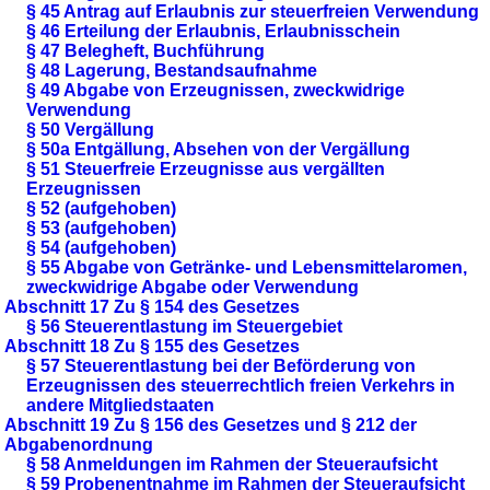
§ 45 Antrag auf Erlaubnis zur steuerfreien Verwendung
§ 46 Erteilung der Erlaubnis, Erlaubnisschein
§ 47 Belegheft, Buchführung
§ 48 Lagerung, Bestandsaufnahme
§ 49 Abgabe von Erzeugnissen, zweckwidrige
Verwendung
§ 50 Vergällung
§ 50a Entgällung, Absehen von der Vergällung
§ 51 Steuerfreie Erzeugnisse aus vergällten
Erzeugnissen
§ 52 (aufgehoben)
§ 53 (aufgehoben)
§ 54 (aufgehoben)
§ 55 Abgabe von Getränke- und Lebensmittelaromen,
zweckwidrige Abgabe oder Verwendung
Abschnitt 17 Zu § 154 des Gesetzes
§ 56 Steuerentlastung im Steuergebiet
Abschnitt 18 Zu § 155 des Gesetzes
§ 57 Steuerentlastung bei der Beförderung von
Erzeugnissen des steuerrechtlich freien Verkehrs in
andere Mitgliedstaaten
Abschnitt 19 Zu § 156 des Gesetzes und § 212 der
Abgabenordnung
§ 58 Anmeldungen im Rahmen der Steueraufsicht
§ 59 Probenentnahme im Rahmen der Steueraufsicht