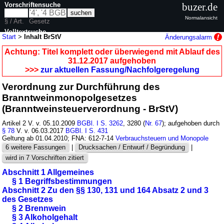
Vorschriftensuche
buzer.de
Normalansicht
§ / Art.
Gesetz
Volltextsuche
Start
>
Inhalt BrStV
Änderungsalarm
nur in BrStV
Achtung: Titel komplett oder überwiegend mit Ablauf des
31.12.2017 aufgehoben
>>>
zur aktuellen Fassung/Nachfolgeregelung
Verordnung zur Durchführung des
Branntweinmonopolgesetzes
(Branntweinsteuerverordnung - BrStV)
Artikel 2 V. v. 05.10.2009
BGBl. I S. 3262
, 3280 (
Nr. 67
); aufgehoben durch
§ 78
V. v. 06.03.2017
BGBl. I S. 431
Geltung ab 01.04.2010; FNA: 612-7-14
Verbrauchsteuern und Monopole
6 weitere Fassungen
|
Drucksachen / Entwurf / Begründung
|
wird in 7 Vorschriften zitiert
Abschnitt 1 Allgemeines
§ 1 Begriffsbestimmungen
Abschnitt 2 Zu den §§ 130, 131 und 164 Absatz 2 und 3
des Gesetzes
§ 2 Brennwein
§ 3 Alkoholgehalt