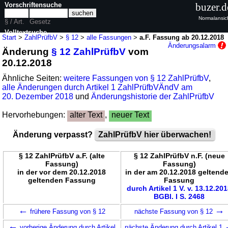
Vorschriftensuche
buzer.d
Normalansic
§ / Art.
Gesetz
Volltextsuche
Start
>
ZahlPrüfbV
>
§ 12
>
alle Fassungen
>
a.F. Fassung ab 20.12.2018
Änderungsalarm
Änderung
§ 12 ZahlPrüfbV
vom
nur in ZahlPrüfbV
20.12.2018
Ähnliche Seiten:
weitere Fassungen von § 12 ZahlPrüfbV
,
alle Änderungen durch Artikel 1 ZahlPrüfbVÄndV am
20. Dezember 2018
und
Änderungshistorie der ZahlPrüfbV
Hervorhebungen:
alter Text
,
neuer Text
Änderung verpasst?
ZahlPrüfbV hier überwachen!
§ 12 ZahlPrüfbV a.F. (alte
§ 12 ZahlPrüfbV n.F. (neue
Fassung)
Fassung)
in der vor dem 20.12.2018
in der am 20.12.2018 geltend
geltenden Fassung
Fassung
durch Artikel 1 V. v. 13.12.20
BGBl. I S. 2468
←
→
frühere Fassung von § 12
nächste Fassung von § 12
←
vorherige Änderung durch Artikel
nächste Änderung durch Artikel 1