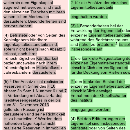
weiterhin dem Eigenkapital
2. für die Ansätze der einzelnen
zugerechnet werden, sind nach
Eigenmittelbestandteile
den einzelnen
Tranchen mit ihren
wesentlichen Merkmalen
eingehalten wurden.
darzustellen; Besonderheiten sind
hervorzuheben.
(3)
1
Besonderheiten bei der
Entwicklung
der Eigenmittel
ode
(4)
Befristete
oder von Seiten des
einzelner
Eigenmittelbestandteil
Kapitalgebers kündbare
während des Berichtszeitraums
Eigenkapitalbestandteile sind,
sind
näher
zu
erläutern.
2
Es sol
sofern nicht bereits
nach
Absatz 3
insbesondere auf
erfasst, nach ihrer
frühestmöglichen
Kündbarkeit
1.
die
konkrete Ausgestaltung d
beziehungsweise nach
ihrem
einzelnen Eigenmittelbestandtei
frühestmöglichen
Mittelabfluss
in
einschließlich der Verfügbarkeit
Jahresbändern
darzustellen.
für die Deckung von Risiken sow
(5)
1
Der Ansatz nicht realisierter
2.
den
konkreten Bestand der
Reserven im Sinne
des
§ 10
einzelnen
Eigenmittelbestandtei
Absatz 2b Satz 1 Nummer 6 und 7
einschließlich etwaiger
in Verbindung mit Absatz 4a des
Entnahmen der Gesellschafter
Kreditwesengesetzes in der bis
des Instituts
zum 31. Dezember 2013
geltenden Fassung ist
eingegangen werden.
darzustellen und seine Richtigkeit
ist zu beurteilen.
2
Werden dem
(4)
Bei den Erläuterungen der
haftenden Eigenkapital nicht
Eigenmittel sind insbesondere
realisierte Reserven in Immobilien
befristete
oder von Seiten des