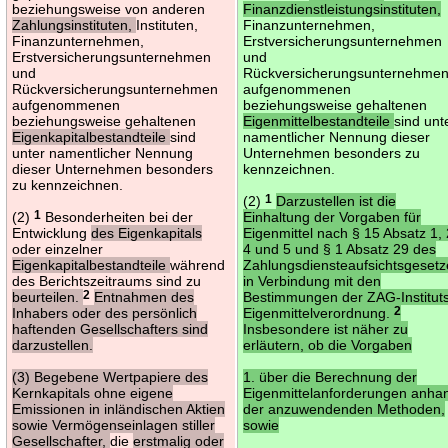
beziehungsweise von anderen
Finanzdienstleistungsinstituten,
Zahlungsinstituten,
Instituten,
Finanzunternehmen,
Finanzunternehmen,
Erstversicherungsunternehmen
Erstversicherungsunternehmen
und
und
Rückversicherungsunternehme
Rückversicherungsunternehmen
aufgenommenen
aufgenommenen
beziehungsweise gehaltenen
beziehungsweise gehaltenen
Eigenmittelbestandteile
sind unt
Eigenkapitalbestandteile
sind
namentlicher Nennung dieser
unter namentlicher Nennung
Unternehmen besonders zu
dieser Unternehmen besonders
kennzeichnen.
zu kennzeichnen.
(2)
1
Darzustellen ist die
(2)
1
Besonderheiten bei der
Einhaltung der Vorgaben für
Entwicklung
des Eigenkapitals
Eigenmittel nach § 15 Absatz 1, 
oder einzelner
4 und 5 und § 1 Absatz 29 des
Eigenkapitalbestandteile
während
Zahlungsdiensteaufsichtsgesetz
des Berichtszeitraums sind zu
in Verbindung mit den
beurteilen.
2
Entnahmen des
Bestimmungen der ZAG-Institut
Inhabers oder des persönlich
Eigenmittelverordnung.
2
haftenden Gesellschafters sind
Insbesondere ist näher zu
darzustellen.
erläutern, ob die Vorgaben
(3) Begebene Wertpapiere des
1. über die Berechnung der
Kernkapitals ohne eigene
Eigenmittelanforderungen anha
Emissionen in inländischen Aktien
der anzuwendenden Methoden,
sowie Vermögenseinlagen stiller
sowie
Gesellschafter,
die
erstmalig oder