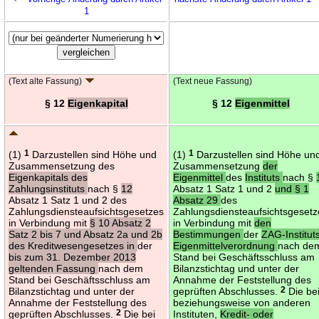
1
(Text alte Fassung)
(Text neue Fassung)
§ 12
Eigenkapital
§ 12
Eigenmittel
(1)
1
Darzustellen sind Höhe und
(1)
1
Darzustellen sind Höhe un
Zusammensetzung des
Zusammensetzung
der
Eigenkapitals des
Eigenmittel
des
Instituts
nach §
Zahlungsinstituts
nach §
12
Absatz 1 Satz 1 und 2
und § 1
Absatz 1 Satz 1 und 2 des
Absatz 29
des
Zahlungsdiensteaufsichtsgesetzes
Zahlungsdiensteaufsichtsgesetz
in Verbindung mit
§ 10 Absatz 2
in Verbindung mit
den
Satz 2 bis 7 und Absatz 2a und 2b
Bestimmungen
der
ZAG-Institut
des Kreditwesengesetzes in
der
Eigenmittelverordnung
nach de
bis zum 31. Dezember 2013
Stand bei Geschäftsschluss am
geltenden Fassung
nach dem
Bilanzstichtag und unter der
Stand bei Geschäftsschluss am
Annahme der Feststellung des
Bilanzstichtag und unter der
geprüften Abschlusses.
2
Die be
Annahme der Feststellung des
beziehungsweise von anderen
geprüften Abschlusses.
2
Die bei
Instituten,
Kredit- oder