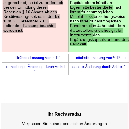
zugerechnet, so ist zu prüfen, ob
Kapitalgebers kündbare
bei der Ermittlung dieser
Eigenmittelbestandteile
nach
Reserven § 10 Absatz 4b des
ihrem
frühestmöglichen
Kreditwesengesetzes in der bis
Mittelabfluss
beziehungsweise
zum 31. Dezember 2013
nach
ihrer
frühestmöglichen
geltenden Fassung beachtet
Kündbarkeit
in Jahresbändern
worden ist.
darzustellen; Gleiches gilt für
Instrumente
des
Ergänzungskapitals anhand der
Fälligkeit.
←
→
frühere Fassung von § 12
nächste Fassung von § 12
←
vorherige Änderung durch Artikel
nächste Änderung durch Artikel 1
1
Ihr Rechtsradar
Verpassen Sie keine gesetzlichen Änderungen