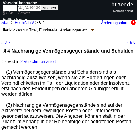
Vorschriftensuche
buzer.de
Normalansicht
§ / Art.
Gesetz
Volltextsuche
Start
>
RechZahlV
>
§ 4
Änderungsalarm
Hier klicken für
Titel, Fundstelle, Änderungen
etc.
nur in RechZahlV
§ 4 - Zahlungsinstituts-
←
→
§ 3
§ 5
Rechnungslegungsverordnung (RechZahlV)
§ 4 Nachrangige Vermögensgegenstände und Schulden
V. v. 02.11.2009
BGBl. I S. 3680
(
Nr. 72
); zuletzt geändert durch
Artikel 25
Abs. 3 G. v. 07.08.2021
BGBl. I S. 3311
§ 4 wird in
2 Vorschriften zitiert
Geltung ab 31.10.2009; FNA: 4101-16
Nebenvorschriften zum
Handelsgesetzbuch
(1) Vermögensgegenstände und Schulden sind als
6 weitere Fassungen
|
wird in 8 Vorschriften zitiert
nachrangig auszuweisen, wenn sie als Forderungen oder
Abschnitt 2 Bilanz und Gewinn- und Verlustrechnung
Verbindlichkeiten im Fall der Liquidation oder der Insolvenz
erst nach den Forderungen der anderen Gläubiger erfüllt
werden dürfen.
(2) Nachrangige Vermögensgegenstände sind auf der
Aktivseite bei dem jeweiligen Posten oder Unterposten
gesondert auszuweisen. Die Angaben können statt in der
Bilanz im Anhang in der Reihenfolge der betroffenen Posten
gemacht werden.