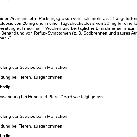
en Arzneimittel in Packungsgrößen von nicht mehr als 14 abgeteilten 
zeldosis von 20 mg und in einer Tageshöchstdosis von 20 mg für eine k
 Beratung auf maximal 4 Wochen und bei täglicher Einnahme auf maxi
 Behandlung von Reflux-Symptomen (z. B. Sodbrennen und saures Auf
en -".
ndlung der Scabies beim Menschen
ndung bei Tieren, ausgenommen
hrclip
nwendung bei Hund und Pferd -" wird wie folgt gefasst:
ndlung der Scabies beim Menschen
ndung bei Tieren, ausgenommen
hrclip