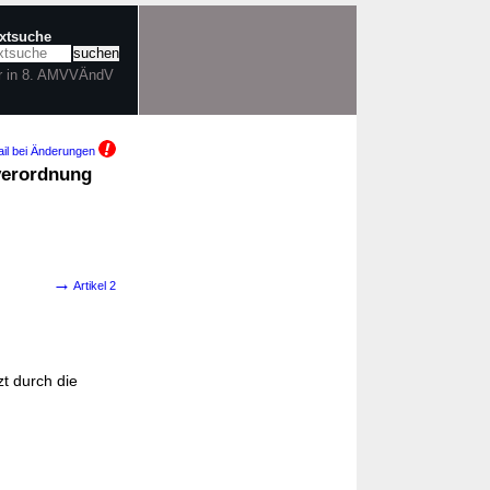
extsuche
r in 8. AMVVÄndV
il bei Änderungen
sverordnung
→
Artikel 2
tzt durch die