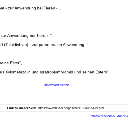
nat - zur Anwendung bei Tieren -",
- zur Anwendung bei Tieren -",
id (Toluidinblau) - zur parenteralen Anwendung -",
seine Ester",
us Xylometazolin und Ipratropiumbromid und seinen Estern".
Inhaltsverzeichnis
Link zu dieser Seite
: https://www.buzer.de/gesetz/9166/a165479.htm
Inhaltsverzeichnis
|
Ausdru