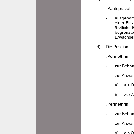
„Pantoprazol
-
ausgenomm
einer Ein
ärztliche
begrenzte
Erwachsen
d)
Die Position
„Permethrin
-
zur Beha
-
zur Anwe
a)
als O
b)
zur A
„Permethrin
-
zur Beha
-
zur Anwe
a)
als O