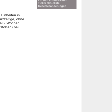
Für Ihre Internetseite -
Ticker aktuellste
Gesetzesänderungen
Einheiten in
urzzeitige, ohne
mal 2 Wochen
stoßen) bei