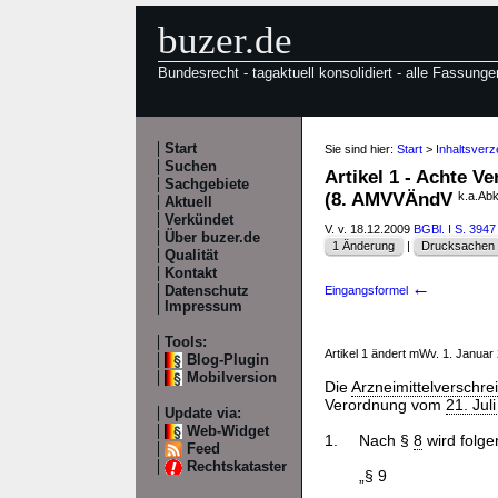
buzer.de
Bundesrecht - tagaktuell konsolidiert - alle Fassunge
Start
Sie sind hier:
Start
>
Inhaltsver
Suchen
Artikel 1 - Achte 
Sachgebiete
(8. AMVVÄndV
k.a.Abk
Aktuell
Verkündet
V. v. 18.12.2009
BGBl. I S. 3947
Über buzer.de
1 Änderung
|
Drucksachen /
Qualität
Kontakt
←
Datenschutz
Eingangsformel
Impressum
Tools:
Artikel 1 ändert mWv. 1. Januar
Blog-Plugin
Mobilversion
Die
Arzneimittelverschr
Verordnung vom
21. Jul
Update via:
Web-Widget
1.
Nach §
8
wird folge
Feed
Rechtskataster
„§ 9