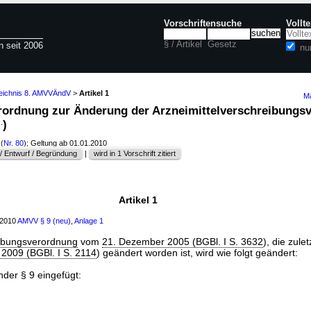
Vorschriftensuche
Vollt
§ / Artikel
Gesetz
n seit 2006
nu
zeichnis 8. AMVVÄndV
>
Artikel 1
Ma
Verordnung zur Änderung der Arzneimittelverschreibung
.
)
(
Nr. 80
); Geltung ab 01.01.2010
 Entwurf / Begründung
|
wird in 1 Vorschrift zitiert
Artikel 1
 2010
AMVV
§ 9 (neu)
,
Anlage 1
eibungsverordnung
vom
21. Dezember 2005 (BGBl. I S. 3632
), die zule
i 2009 (BGBl. I S. 2114
) geändert worden ist, wird wie folgt geändert:
nder § 9 eingefügt: