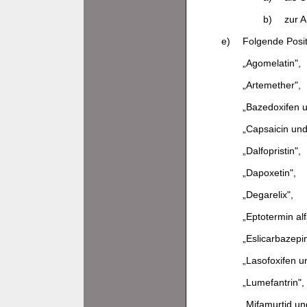
b)
zur 
e)
Folgende Posit
„Agomelatin",
„Artemether",
„Bazedoxifen u
„Capsaicin und
„Dalfopristin",
„Dapoxetin",
„Degarelix",
„Eptotermin alf
„Eslicarbazepi
„Lasofoxifen u
„Lumefantrin",
„Mifamurtid un