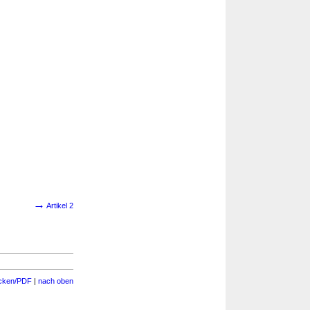
→
Artikel 2
cken/PDF
|
nach oben