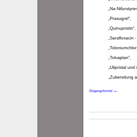
„Na-Nifurstyre
„Prasugrel",
„Quinupristin",
„Sarafloxacin 
„Toloniumchlor
„Tolvaptan",
„Ulipristal und 
„Zubereitung a
←
Eingangsformel