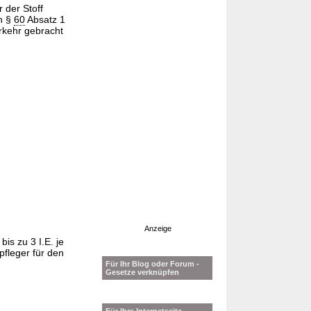
 der Stoff
in §
60
Absatz 1
rkehr gebracht
Anzeige
s zu 3 I.E. je
fleger für den
Für Ihr Blog oder Forum -
Gesetze verknüpfen