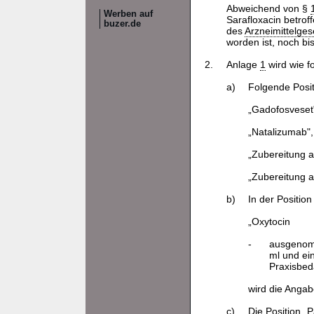
Abweichend von §
Werben auf
Sarafloxacin betroff
buzer.de
des
Arzneimittelges
worden ist, noch b
2.
Anlage
1
wird wie f
a)
Folgende Posit
„Gadofosveset
„Natalizumab",
„Zubereitung a
„Zubereitung au
b)
In der Position
„Oxytocin
-
ausgenomm
ml und ei
Praxisbeda
wird die Angab
c)
Die Position „P