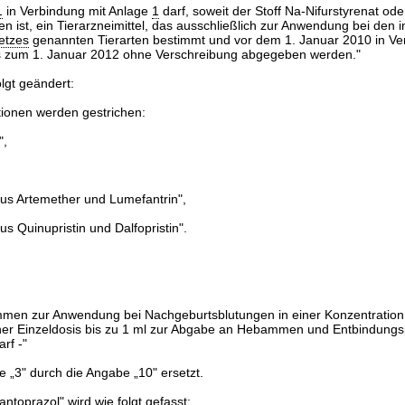
1
in Verbindung mit Anlage
1
darf, soweit der Stoff Na-Nifurstyrenat oder
en ist, ein Tierarzneimittel, das ausschließlich zur Anwendung bei den 
etzes
genannten Tierarten bestimmt und vor dem 1. Januar 2010 in Ve
is zum 1. Januar 2012 ohne Verschreibung abgegeben werden."
olgt geändert:
ionen werden gestrichen:
",
us Artemether und Lumefantrin",
s Quinupristin und Dalfopristin".
en zur Anwendung bei Nachgeburtsblutungen in einer Konzentration bi
ner Einzeldosis bis zu 1 ml zur Abgabe an Hebammen und Entbindungsp
rf -"
e „3" durch die Angabe „10" ersetzt.
antoprazol" wird wie folgt gefasst: