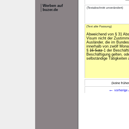
Werben auf
(Textabschnitt unverändert)
buzer.de
(Text alte Fassung)
Abweichend von § 31 Abs.
Visum nicht der Zustimm
Ausländer, die im Bundes
innerhalb von zwölf Monat
§
16 Satz
1 der Beschäft
Beschäftigung gelten, od
selbständige Tätigkeiten
(keine früh
←
vorherige 