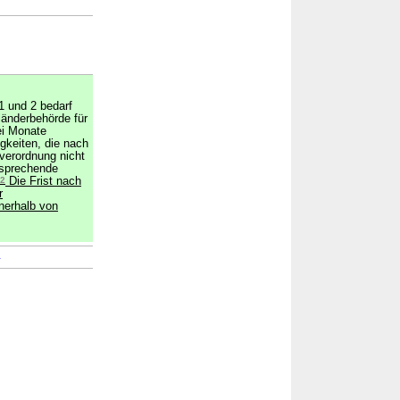
1 und 2 bedarf
änderbehörde für
ei Monate
igkeiten, die nach
verordnung nicht
tsprechende
2
Die Frist nach
r
nerhalb von
→