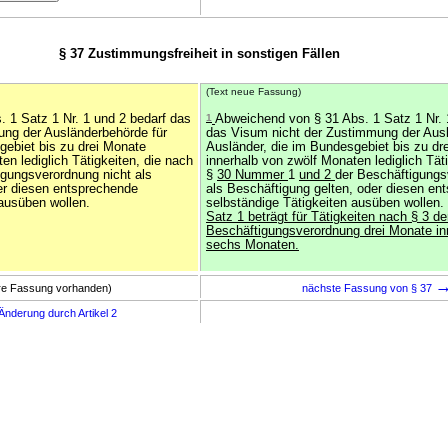
§ 37 Zustimmungsfreiheit in sonstigen Fällen
(Text neue Fassung)
 1 Satz 1 Nr. 1 und 2 bedarf das
1
Abweichend von § 31 Abs. 1 Satz 1 Nr. 
ung der Ausländerbehörde für
das Visum nicht der Zustimmung der Ausl
gebiet bis zu drei Monate
Ausländer, die im Bundesgebiet bis zu dr
en lediglich Tätigkeiten, die nach
innerhalb von zwölf Monaten lediglich Tät
igungsverordnung nicht als
§
30 Nummer
1
und 2
der Beschäftigungs
er diesen entsprechende
als Beschäftigung gelten, oder diesen en
 ausüben wollen.
selbständige Tätigkeiten ausüben wollen.
Satz 1 beträgt für Tätigkeiten nach § 3 de
Beschäftigungsverordnung drei Monate in
sechs Monaten.
ere Fassung vorhanden)
nächste Fassung von § 37
Änderung durch Artikel 2