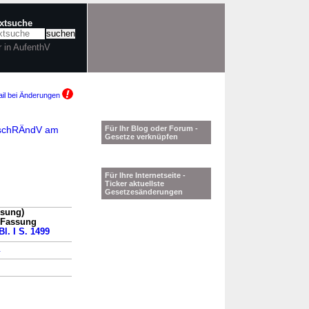
extsuche
r in AufenthV
il bei Änderungen
BeschRÄndV am
Für Ihr Blog oder Forum -
Gesetze verknüpfen
Für Ihre Internetseite -
Ticker aktuellste
Gesetzesänderungen
ssung)
n Fassung
l. I S. 1499
→