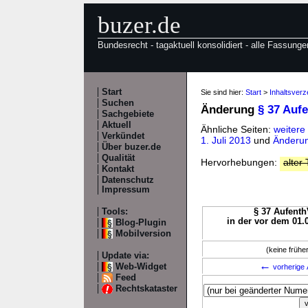
buzer.de
Bundesrecht - tagaktuell konsolidiert - alle Fassunge
Start
Sie sind hier:
Start
>
Inhaltsverz
Suchen
Änderung
§ 37 Auf
Sachgebiete
Aktuell
Ähnliche Seiten:
weitere
Verkündet
1. Juli 2013
und
Änderun
Über buzer.de
Qualität
Hervorhebungen:
alter 
Kontakt
Datenschutz
Impressum
Tools:
§ 37 Aufenth
in der vor dem 01.
Blog-Plugin
Mobilversion
(keine früh
Update via:
←
Web-Widget
vorherige 
Feed
Rechtskataster