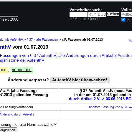
Vorschriftensuche
Vollt
§ / Artikel
Gesetz
n seit 2006
nu
eichnis AufenthV
>
§ 37
>
alle Fassungen
>
a.F. Fassung ab 01.07.2013
Ma
enthV
vom 01.07.2013
 Fassungen von § 37 AufenthV
,
alle Änderungen durch Artikel 2 Ausl
gshistorie der AufenthV
Text
,
neuer Text
Änderung verpasst?
AufenthV hier überwachen!
V a.F. (alte Fassung)
§ 37 AufenthV n.F. (neue Fa
07.2013 geltenden Fassung
in der am 01.07.2013 geltende
durch Artikel 2 V. v. 06.06.2013 BGB
ere Fassung vorhanden)
nächste Fassung von § 37
Änderung durch Artikel 2