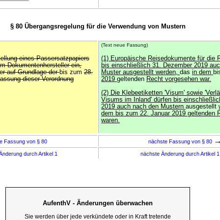
§ 80 Übergangsregelung für die Verwendung von Mustern
(Text neue Fassung)
tellung eines Passersatzpapiers
(1) Europäische Reisedokumente für die 
im Dokumentenhersteller ein,
bis einschließlich 31. Dezember 2019 au
er auf Grundlage der
bis zum
28.
Muster ausgestellt werden,
das
in dem
b
assung dieser Verordnung
2019
geltenden
Recht vorgesehen war.
(2) Die Klebeetiketten 'Visum' sowie 'Ver
Visums im Inland' dürfen bis einschließl
2019 auch nach den Mustern
ausgestellt
dem bis zum 22. Januar 2019 geltenden 
waren.
e Fassung von § 80
nächste Fassung von § 80
Änderung durch Artikel 1
nächste Änderung durch Artikel 
AufenthV - Änderungen überwachen
Sie werden über jede verkündete oder in Kraft tretende