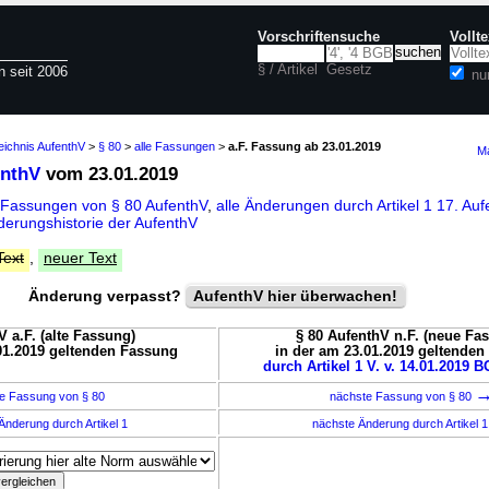
Vorschriftensuche
Vollt
§ / Artikel
Gesetz
n seit 2006
nu
eichnis AufenthV
>
§ 80
>
alle Fassungen
>
a.F. Fassung ab 23.01.2019
Ma
enthV
vom 23.01.2019
 Fassungen von § 80 AufenthV
,
alle Änderungen durch Artikel 1 17. A
derungshistorie der AufenthV
Text
,
neuer Text
Änderung verpasst?
AufenthV hier überwachen!
V a.F. (alte Fassung)
§ 80 AufenthV n.F. (neue Fa
01.2019 geltenden Fassung
in der am 23.01.2019 geltende
durch Artikel 1 V. v. 14.01.2019 BG
e Fassung von § 80
nächste Fassung von § 80
Änderung durch Artikel 1
nächste Änderung durch Artikel 