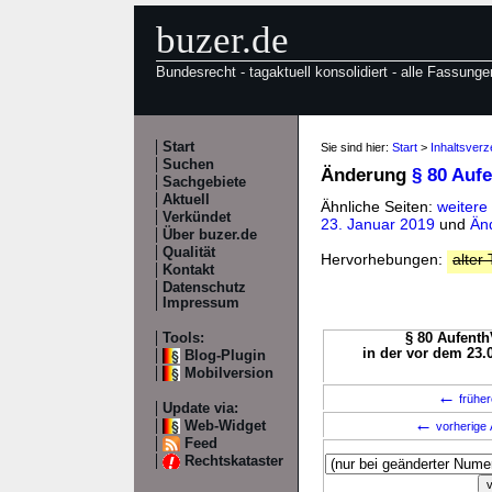
buzer.de
Bundesrecht - tagaktuell konsolidiert - alle Fassunge
Start
Sie sind hier:
Start
>
Inhaltsverz
Suchen
Änderung
§ 80 Auf
Sachgebiete
Aktuell
Ähnliche Seiten:
weitere
Verkündet
23. Januar 2019
und
Än
Über buzer.de
Qualität
Hervorhebungen:
alter 
Kontakt
Datenschutz
Impressum
Tools:
§ 80 Aufenth
in der vor dem 23.
Blog-Plugin
Mobilversion
←
früher
Update via:
←
Web-Widget
vorherige 
Feed
Rechtskataster