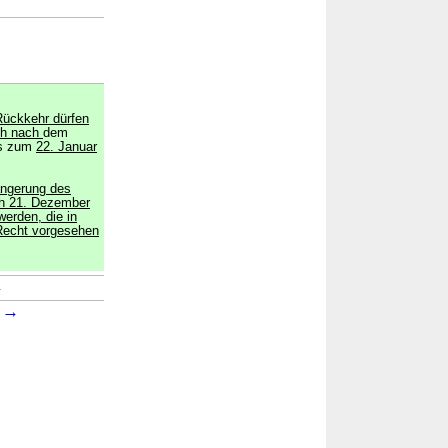
Rückkehr dürfen
ch nach
dem
is zum
22. Januar
längerung des
ich 21. Dezember
werden, die in
Recht vorgesehen
→
→
1