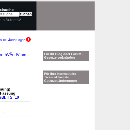
extsuche
r in AufenthV
il bei Änderungen
ufenthVÄndV am
Für Ihr Blog oder Forum -
Gesetze verknüpfen
Für Ihre Internetseite -
Ticker aktuellste
Gesetzesänderungen
ssung)
n Fassung
Bl. I S. 10
→
→
1