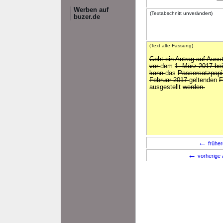
Werben auf
(Textabschnitt unverändert)
buzer.de
(Text alte Fassung)
Geht ein Antrag auf Auss
vor
dem
1. März 2017 be
kann
das
Passersatzpapi
Februar 2017
geltenden
F
ausgestellt
werden.
←
früher
←
vorherige 