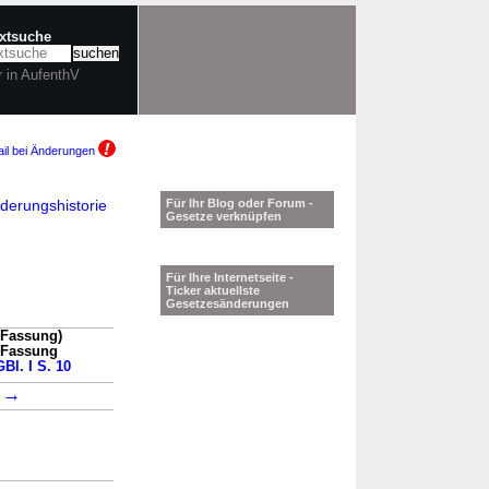
extsuche
r in AufenthV
il bei Änderungen
derungshistorie
Für Ihr Blog oder Forum -
Gesetze verknüpfen
Für Ihre Internetseite -
Ticker aktuellste
Gesetzesänderungen
 Fassung)
n Fassung
Bl. I S. 10
→
1