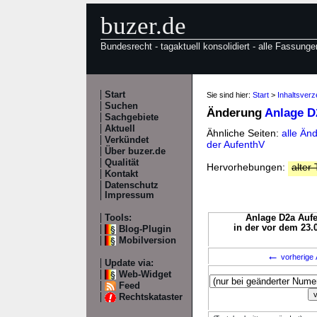
buzer.de
Bundesrecht - tagaktuell konsolidiert - alle Fassunge
Start
Sie sind hier:
Start
>
Inhaltsverz
Suchen
Änderung
Anlage D
Sachgebiete
Aktuell
Ähnliche Seiten:
alle Än
Verkündet
der AufenthV
Über buzer.de
Qualität
Hervorhebungen:
alter 
Kontakt
Datenschutz
Impressum
Tools:
Anlage D2a Aufe
in der vor dem 23.
Blog-Plugin
Mobilversion
←
vorherige 
Update via:
Web-Widget
Feed
Rechtskataster