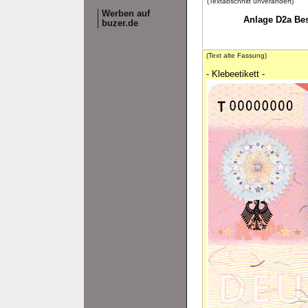
(Textabschnitt unverändert)
Werben auf
Anlage D2a Bes
buzer.de
(Text alte Fassung)
- Klebeetikett -