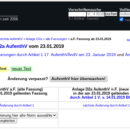
Vorschriftensuche
Vollt
§ / Artikel
Gesetz
n seit 2006
nu
eichnis AufenthV
>
Anlage D2a
>
alle Fassungen
>
a.F. Fassung ab 23.01.2019
Ma
2a AufenthV
vom 23.01.2019
derungen durch Artikel 1 17. AufenthVÄndV am 23. Januar 2019
und
Än
Text
,
neuer Text
Änderung verpasst?
AufenthV hier überwachen!
nthV a.F. (alte Fassung)
Anlage D2a AufenthV n.F. (neue
01.2019 geltenden Fassung
in der am 23.01.2019 geltende
durch Artikel 1 V. v. 14.01.2019 BG
Änderung durch Artikel 1
nächste Änderung durch Artikel 