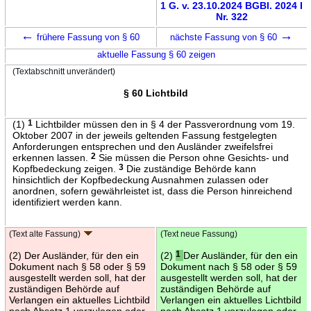
1 G. v. 23.10.2024 BGBl. 2024 I
Nr. 322
←
→
frühere Fassung von § 60
nächste Fassung von § 60
aktuelle Fassung § 60 zeigen
(Textabschnitt unverändert)
§ 60 Lichtbild
(1)
1
Lichtbilder müssen den in § 4 der Passverordnung vom 19.
Oktober 2007 in der jeweils geltenden Fassung festgelegten
Anforderungen entsprechen und den Ausländer zweifelsfrei
erkennen lassen.
2
Sie müssen die Person ohne Gesichts- und
Kopfbedeckung zeigen.
3
Die zuständige Behörde kann
hinsichtlich der Kopfbedeckung Ausnahmen zulassen oder
anordnen, sofern gewährleistet ist, dass die Person hinreichend
identifiziert werden kann.
(Text alte Fassung)
(Text neue Fassung)
(2) Der Ausländer, für den ein
(2)
1
Der Ausländer, für den ein
Dokument nach § 58 oder § 59
Dokument nach § 58 oder § 59
ausgestellt werden soll, hat der
ausgestellt werden soll, hat der
zuständigen Behörde auf
zuständigen Behörde auf
Verlangen ein aktuelles Lichtbild
Verlangen ein aktuelles Lichtbild
nach Absatz 1 vorzulegen oder
nach Absatz 1 vorzulegen oder