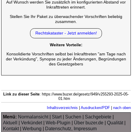
Auf Wunsch werden Sie zusätzlich im konfigurierten Abstand vor
Inkrafttreten erinnert.
Stellen Sie Ihr Paket zu überwachender Vorschriften beliebig
zusammen.
Rechtskataster - Jetzt anmelden!
Weitere Vorteile:
Konsolidierte Vorschriften selbst bei Inkrafttreten "am Tage nach
der Verkündung", Synopse zu jeder Änderungen, Begründungen
des Gesetzgebers
Link zu dieser Seite
: https://www.buzer.de/gesetz/949/v255293-2025-05-
01.htm
Inhaltsverzeichnis
|
Ausdrucken/PDF
|
nach oben
Menü:
Normalansicht
|
Start
|
Suchen
|
Sachgebiete
|
Aktuell
|
Verkündet
|
Web-Plugin
|
Über buzer.de
|
Qualität
|
Kontakt
|
Werbung
|
Datenschutz, Impressum