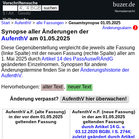
Vorschriftensuche
buzer.de
Normalansicht
§ / Art.
Gesetz
Volltextsuche
Start
>
AufenthV
>
alle Fassungen
>
Gesamtsynopse 01.05.2025
Änderungsalarm
Synopse aller Änderungen der
nur in AufenthV
AufenthV
am 01.05.2025
Diese Gegenüberstellung vergleicht die jeweils alte Fassung
(linke Spalte) mit der neuen Fassung (rechte Spalte) aller am
1. Mai 2025 durch
Artikel 14 des PassAuswRÄndG
geänderten Einzelnormen. Synopsen für andere
Änderungstermine finden Sie in der
Änderungshistorie der
AufenthV
.
Hervorhebungen:
alter Text
,
neuer Text
Änderung verpasst?
AufenthV hier überwachen!
AufenthV a.F. (alte Fassung)
AufenthV n.F. (neue Fassung)
in der vor dem 01.05.2025
in der am 01.05.2025
geltenden Fassung
geltenden Fassung
durch Artikel 14 G. v.
03.12.2020 BGBl. I S. 2744;
zuletzt geändert durch Artikel