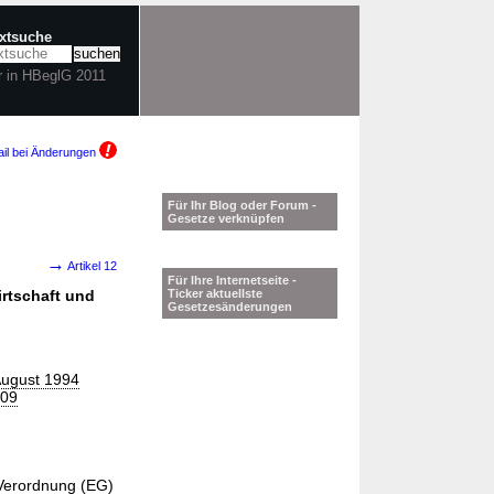
extsuche
r in HBeglG 2011
il bei Änderungen
Für Ihr Blog oder Forum -
Gesetze verknüpfen
→
Artikel 12
Für Ihre Internetseite -
irtschaft und
Ticker aktuellste
Gesetzesänderungen
August 1994
009
Verordnung (EG)