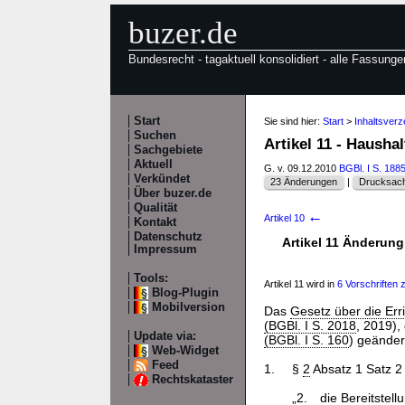
buzer.de
Bundesrecht - tagaktuell konsolidiert - alle Fassunge
Start
Sie sind hier:
Start
>
Inhaltsver
Suchen
Artikel 11 - Hausha
Sachgebiete
Aktuell
G. v. 09.12.2010
BGBl. I S. 188
Verkündet
23 Änderungen
|
Drucksach
Über buzer.de
Qualität
←
Artikel 10
Kontakt
Datenschutz
Artikel 11 Änderung
Impressum
Tools:
Artikel 11 wird in
6 Vorschriften zi
Blog-Plugin
Mobilversion
Das
Gesetz über die Err
(BGBl. I S. 2018
, 2019),
Update via:
(BGBl. I S. 160
) geändert
Web-Widget
Feed
1.
§
2
Absatz 1 Satz 2 
Rechtskataster
„2.
die Bereitstel