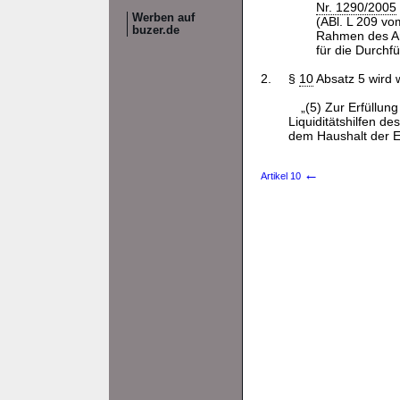
Nr. 1290/2005
Werben auf
(ABl. L 209 vo
buzer.de
Rahmen des Ar
für die Durchf
2.
§
10
Absatz 5 wird w
„(5) Zur Erfüllun
Liquiditätshilfen d
dem Haushalt der Eu
←
Artikel 10