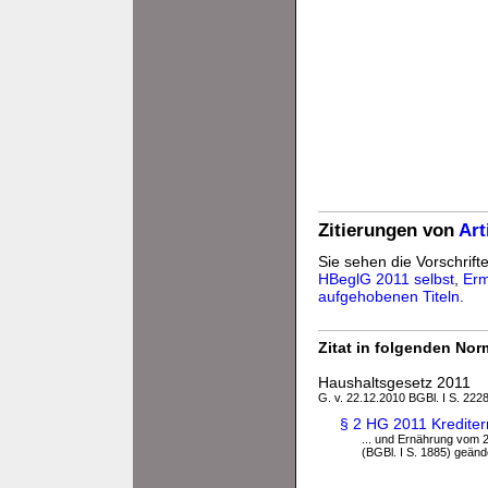
Zitierungen von
Art
Sie sehen die Vorschrifte
HBeglG 2011 selbst
,
Erm
aufgehobenen Titeln
.
Zitat in folgenden No
Haushaltsgesetz 2011
G. v. 22.12.2010 BGBl. I S. 222
§ 2 HG 2011 Kredite
... und Ernährung vom 2
(BGBl. I S. 1885) geände