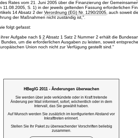
des Rates vom 21. Juni 2005 über die Finanzierung der Gemeinsamen 
m 11.08.2005, S. 1) in der jeweils geltenden Fassung erforderlichen Fin
tikels 14 Absatz 2 der
Verordnung (EG) Nr. 1290/2005
, auch soweit di
ührung der Maßnahmen nicht zuständig ist,".
ie folgt gefasst:
g ihrer Aufgabe nach §
2
Absatz 1 Satz 2 Nummer 2 erhält die Bundesan
es Bundes, um die erforderlichen Ausgaben zu leisten, soweit entsprech
ropäischen Union noch nicht zur Verfügung gestellt sind."
HBeglG 2011 - Änderungen überwachen
Sie werden über jede verkündete oder in Kraft tretende
Änderung per Mail informiert, sofort, wöchentlich oder in dem
Intervall, das Sie gewählt haben.
Auf Wunsch werden Sie zusätzlich im konfigurierten Abstand vor
Inkrafttreten erinnert.
Stellen Sie Ihr Paket zu überwachender Vorschriften beliebig
zusammen.