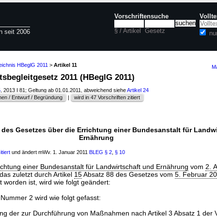
Vorschriftensuche
Vollt
§ / Artikel
Gesetz
n seit 2006
nu
zeichnis HBeglG 2011
>
Artikel 11
Ma
ltsbegleitgesetz 2011 (HBeglG 2011)
5
, 2013 I 81; Geltung ab 01.01.2011, abweichend siehe
Artikel 24
en / Entwurf / Begründung
|
wird in 47 Vorschriften zitiert
 des Gesetzes über die Errichtung einer Bundesanstalt für Landw
Ernährung
tiert
und ändert mWv. 1. Januar 2011
BLEG
§ 2
,
§ 10
ichtung einer Bundesanstalt für Landwirtschaft und Ernährung
vom
2. 
 das zuletzt durch Artikel
15
Absatz 88 des Gesetzes vom
5. Februar 2
 worden ist, wird wie folgt geändert:
Nummer 2 wird wie folgt gefasst:
lung der zur Durchführung von Maßnahmen nach Artikel 3 Absatz 1 der