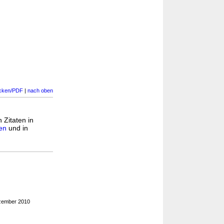
cken/PDF
|
nach oben
 Zitaten in
en
und in
zember 2010