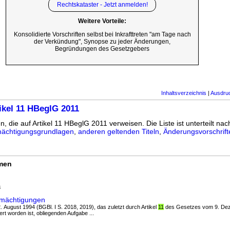
Rechtskataster - Jetzt anmelden!
Weitere Vorteile:
Konsolidierte Vorschriften selbst bei Inkrafttreten "am Tage nach
der Verkündung", Synopse zu jeder Änderungen,
Begründungen des Gesetzgebers
Inhaltsverzeichnis
|
Ausdru
ikel 11 HBeglG 2011
n, die auf Artikel 11 HBeglG 2011 verweisen. Die Liste ist unterteilt nach
ächtigungsgrundlagen
,
anderen geltenden Titeln
,
Änderungsvorschrift
rmen
8
rmächtigungen
. August 1994 (BGBl. I S. 2018, 2019), das zuletzt durch Artikel
11
des Gesetzes vom 9. De
rt worden ist, obliegenden Aufgabe ...